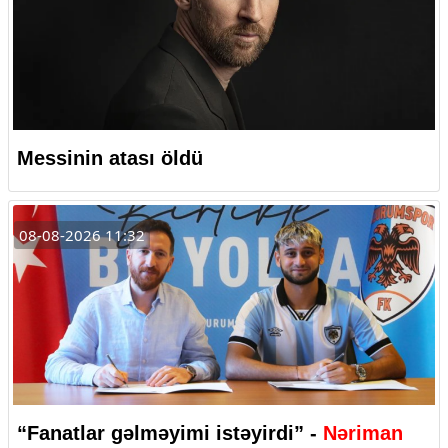
Messinin atası öldü
08-08-2026 11:32
“Fanatlar gəlməyimi istəyirdi” -
Nəriman