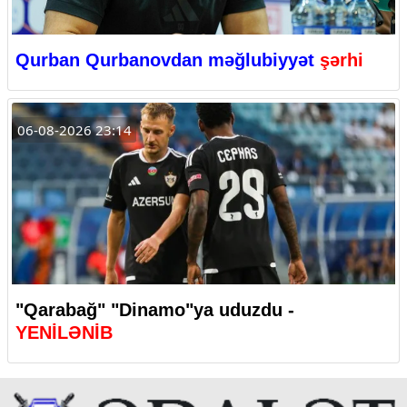
Qurban Qurbanovdan məğlubiyyət
şərhi
06-08-2026 23:14
"Qarabağ" "Dinamo"ya uduzdu -
YENİLƏNİB