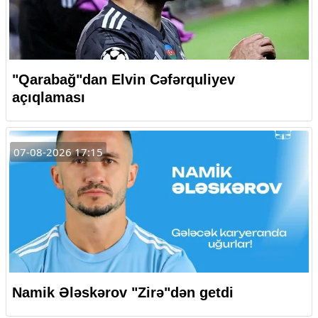
"Qarabağ"dan Elvin Cəfərquliyev
açıqlaması
07-08-2026 17:15
Namik Ələskərov "Zirə"dən getdi