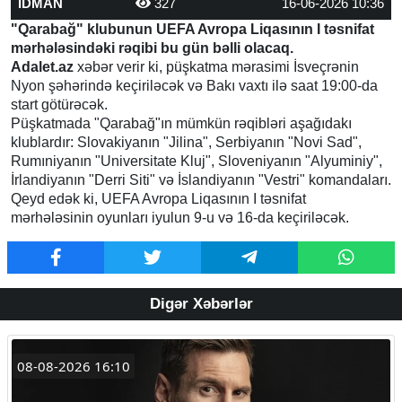
İDMAN
327
16-06-2026 10:36
"Qarabağ" klubunun UEFA Avropa Liqasının I təsnifat
mərhələsindəki rəqibi bu gün bəlli olacaq.
Adalet.az
xəbər verir ki, püşkatma mərasimi İsveçrənin
Nyon şəhərində keçiriləcək və Bakı vaxtı ilə saat 19:00-da
start götürəcək.
Püşkatmada "Qarabağ"ın mümkün rəqibləri aşağıdakı
klublardır: Slovakiyanın "Jilina", Serbiyanın "Novi Sad",
Rumıniyanın "Universitate Kluj", Sloveniyanın "Alyuminiy",
İrlandiyanın "Derri Siti" və İslandiyanın "Vestri" komandaları.
Qeyd edək ki, UEFA Avropa Liqasının I təsnifat
mərhələsinin oyunları iyulun 9-u və 16-da keçiriləcək.
Digər Xəbərlər
08-08-2026 16:10