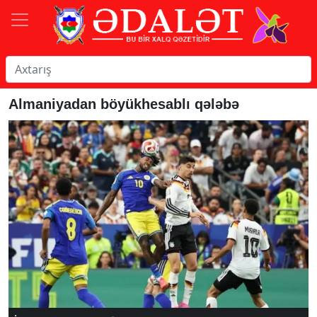
Almaniyadan böyükhesablı qələbə