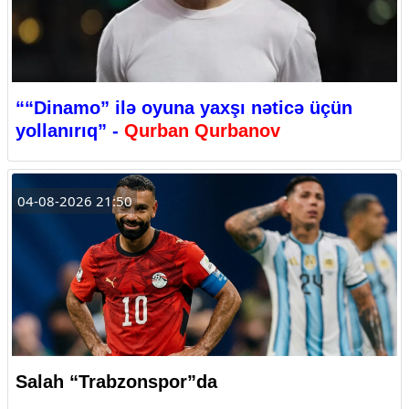
““Dinamo” ilə oyuna yaxşı nəticə üçün
yollanırıq” -
Qurban Qurbanov
04-08-2026 21:50
Salah “Trabzonspor”da