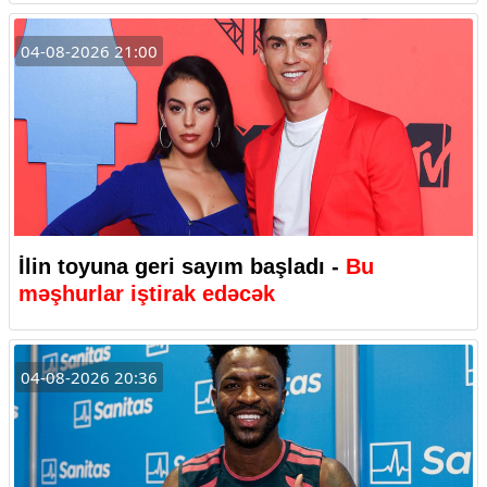
04-08-2026 21:00
İlin toyuna geri sayım başladı -
Bu
məşhurlar iştirak edəcək
04-08-2026 20:36