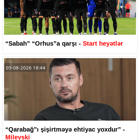
“Sabah” “Orhus”a qarşı -
Start heyətlər
05-08-2026 18:44
“Qarabağ”ı şişirtməyə ehtiyac yoxdur” -
Milevski