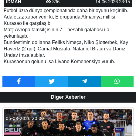
İDMAN
336
14-06-2026 23:15
Futbol üzrə dünya çempionatında daha bir oyunu keçirilib.
Adalet.az xəbər verir ki, E qrupunda Almaniya millisi
Kurasao ilə qarşılaşıb.
Matç Avropa təmsilçisinin 7:1 hesablı qələbəsi ilə
yekunlaşıb.
Bundestimin qollarına Feliks Nmeça, Niko Şlotterbek, Kay
Havertz (2 qol), Camal Musiala, Nataniel Braun və Dəniz
Undav imza atıblar.
Kurasaonun qolunu isə Livano Komenensiya vurub.
Digər Xəbərlər
05-08-2026 20:00