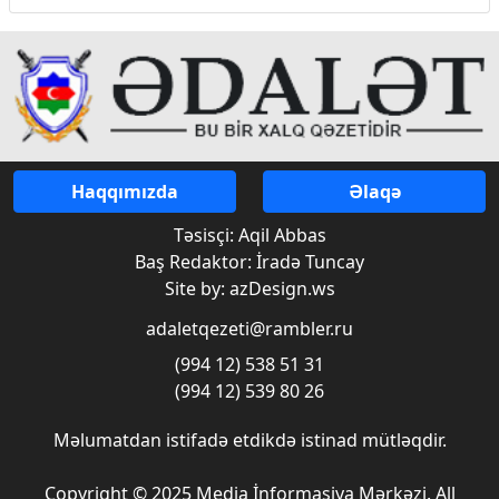
Haqqımızda
Əlaqə
Təsisçi: Aqil Abbas
Baş Redaktor: İradə Tuncay
Site by: azDesign.ws
adaletqezeti@rambler.ru
(994 12) 538 51 31
(994 12) 539 80 26
Məlumatdan istifadə etdikdə istinad mütləqdir.
Copyright © 2025 Media İnformasiya Mərkəzi. All