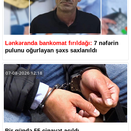
Lənkəranda bankomat fırıldağı:
7 nəfərin
pulunu oğurlayan şəxs saxlanıldı
07-08-2026 12:18
Bir gündə 55 cinayət açıldı