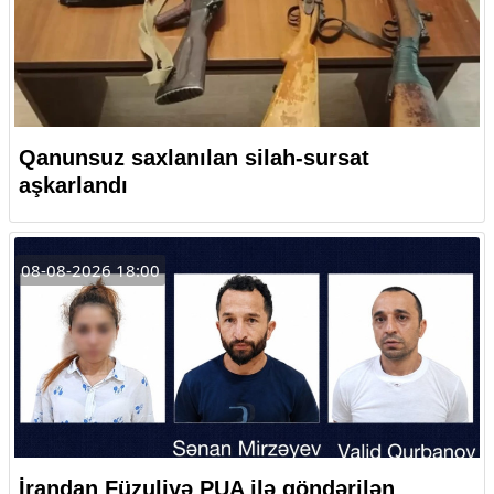
Qanunsuz saxlanılan silah-sursat
aşkarlandı
08-08-2026 18:00
İrandan Füzuliyə PUA ilə göndərilən