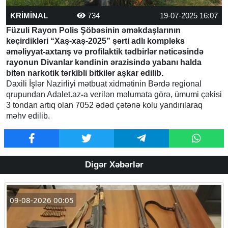
KRİMİNAL
734
19-07-2025 16:07
Füzuli Rayon Polis Şöbəsinin əməkdaşlarının
keçirdikləri “Xaş-xaş-2025” şərti adlı kompleks
əməliyyat-axtarış və profilaktik tədbirlər nəticəsində
rayonun Divanlar kəndinin ərazisində yabanı halda
bitən narkotik tərkibli bitkilər aşkar edilib.
Daxili İşlər Nazirliyi mətbuat xidmətinin Bərdə regional
qrupundan Adalet.az
-
a verilən məlumata görə, ümumi çəkisi
3 tondan artıq olan 7052 ədəd çətənə kolu yandırılaraq
məhv edilib.
Digər Xəbərlər
09-08-2026 00:05