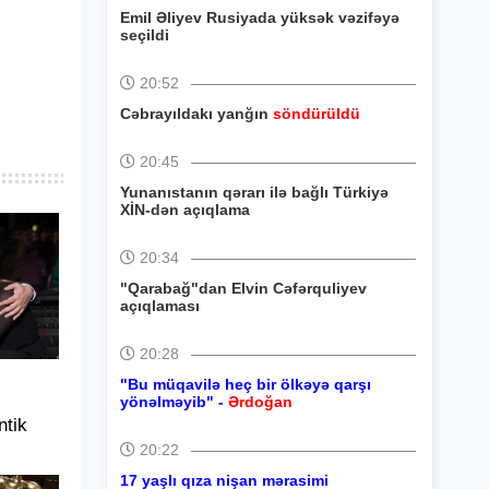
Emil Əliyev Rusiyada yüksək vəzifəyə
seçildi
20:52
Cəbrayıldakı yanğın
söndürüldü
20:45
Yunanıstanın qərarı ilə bağlı Türkiyə
XİN-dən açıqlama
20:34
"Qarabağ"dan Elvin Cəfərquliyev
açıqlaması
20:28
"Bu müqavilə heç bir ölkəyə qarşı
yönəlməyib" -
Ərdoğan
tik
20:22
17 yaşlı qıza nişan mərasimi