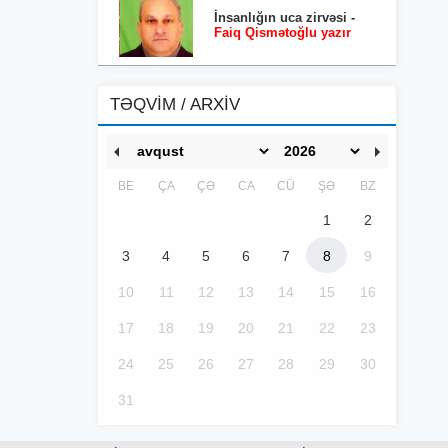
İnsanlığın uca zirvəsi -
Faiq Qismətoğlu yazır
TƏQVİM / ARXİV
BE
ÇA
ÇƏ
CA
CÜ
ŞƏ
BZ
1
2
3
4
5
6
7
8
9
10
11
12
13
14
15
16
17
18
19
20
21
22
23
24
25
26
27
28
29
30
31