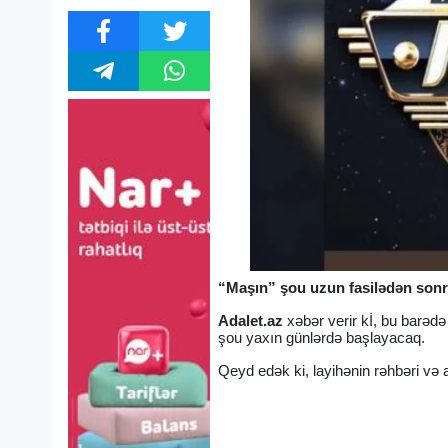
“Maşın” şou uzun fasilədən sonra
Adalet.az
xəbər verir kİ, bu barədə
şou yaxın günlərdə başlayacaq.
Qeyd edək ki, layihənin rəhbəri və 