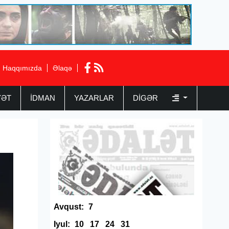
Haqqımızda
Əlaqə
YƏT
İDMAN
YAZARLAR
DIGƏR
Avqust:
7
Iyul:
10
17
24
31