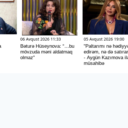
06 Avqust 2026 11:33
05 Avqust 2026 19:00
a
Bəturə Hüseynova: “…bu
"Paltarımı nə hədiyy
mövzuda məni aldatmaq
edirəm, nə də satıra
olmaz”
- Aygün Kazımova il
müsahibə