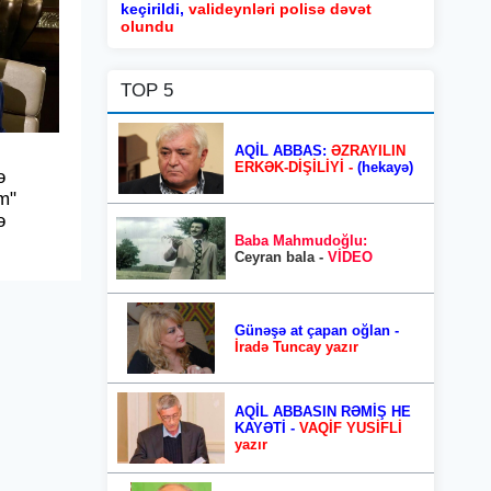
keçirildi,
valideynləri polisə dəvət
olundu
TOP 5
AQİL ABBAS:
ƏZRAYILIN
ERKƏK-DİŞİLİYİ -
(hekayə)
ə
m"
ə
Baba Mahmudoğlu:
Ceyran bala -
VİDEO
Günəşə at çapan oğlan -
İradə Tuncay yazır
AQİL ABBASIN RƏMİŞ HE
KAYƏTİ -
VAQİF YUSİFLİ
yazır