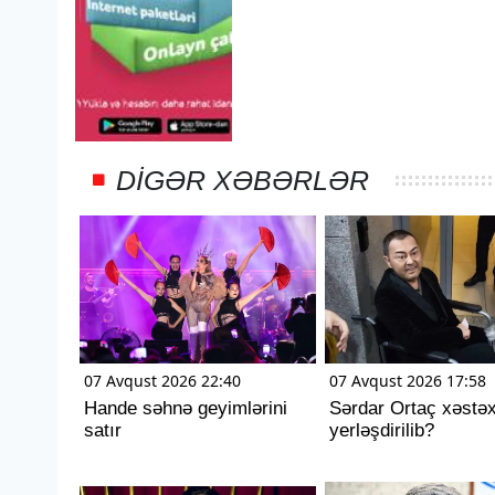
DIGƏR XƏBƏRLƏR
07 Avqust 2026 22:40
07 Avqust 2026 17:58
Hande səhnə geyimlərini
Sərdar Ortaç xəstə
satır
yerləşdirilib?