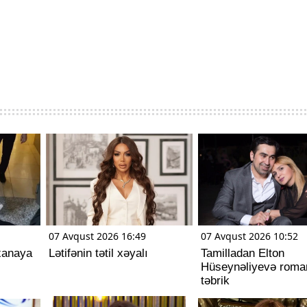
07 Avqust 2026 16:49
07 Avqust 2026 10:52
xanaya
Lətifənin tətil xəyalı
Tamilladan Elton
Hüseynəliyevə roman
təbrik