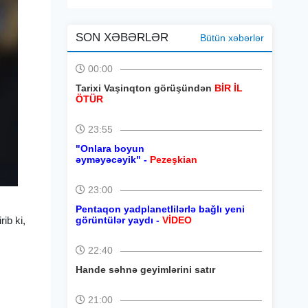
SON XƏBƏRLƏR
Bütün xəbərlər
00:00
Tarixi Vaşinqton görüşündən
BİR İL
ÖTÜR
23:55
"Onlara boyun
əyməyəcəyik" -
Pezeşkian
23:00
Pentaqon yadplanetlilərlə bağlı yeni
ib ki,
görüntülər yaydı -
VİDEO
22:40
Hande səhnə geyimlərini satır
21:00