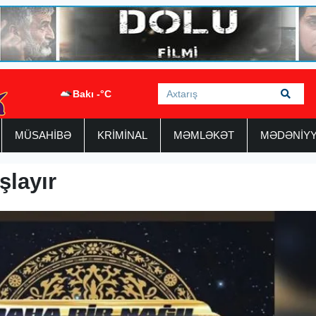
Bakı -°C
MÜSAHİBƏ
KRİMİNAL
MƏMLƏKƏT
MƏDƏNİY
şlayır