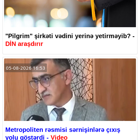
"Pilgrim" şirkəti vədini yerinə yetirməyib? -
DİN araşdırır
05-08-2026 16:53
Metropoliten rəsmisi sərnişinlərə çıxış
yolu göstərdi -
Video