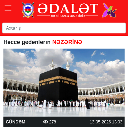
Həccə gedənlərin
NƏZƏRİNƏ
GÜNDƏM
278
13-05-2026 13:03