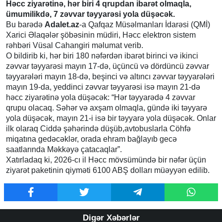
Həcc ziyarətinə, hər biri 4 qrupdan ibarət olmaqla,
ümumilikdə, 7 zəvvar təyyarəsi yola düşəcək.
Bu barədə
Adalet.az
-a Qafqaz Müsəlmanları İdarəsi (QMİ)
Xarici Əlaqələr şöbəsinin müdiri, Həcc elektron sistem
rəhbəri Vüsal Cahangiri məlumat verib.
O bildirib ki, hər biri 180 nəfərdən ibarət birinci və ikinci
zəvvar təyyarəsi mayın 17-də, üçüncü və dördüncü zəvvar
təyyarələri mayın 18-də, beşinci və altıncı zəvvar təyyarələri
mayın 19-da, yeddinci zəvvar təyyarəsi isə mayın 21-də
həcc ziyarətinə yola düşəcək: “Hər təyyarədə 4 zəvvar
qrupu olacaq. Səhər və axşam olmaqla, gündə iki təyyarə
yola düşəcək, mayın 21-i isə bir təyyarə yola düşəcək. Onlar
ilk olaraq Ciddə şəhərində düşüb,avtobuslarla Cöhfə
miqatına gedəcəklər, orada ehram bağlayıb gecə
saatlarında Məkkəyə çatacaqlar”.
Xatırladaq ki, 2026-cı il Həcc mövsümündə bir nəfər üçün
ziyarət paketinin qiyməti 6100 ABŞ dolları müəyyən edilib.
Digər Xəbərlər