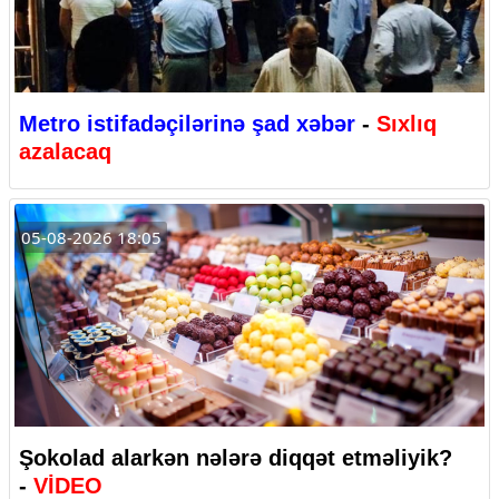
Metro istifadəçilərinə şad xəbər
-
Sıxlıq
azalacaq
05-08-2026 18:05
Şokolad alarkən nələrə diqqət etməliyik?
-
VİDEO