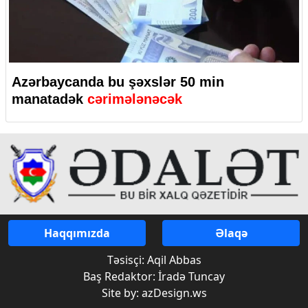
Azərbaycanda bu şəxslər 50 min
manatadək
cərimələnəcək
Haqqımızda
Əlaqə
Təsisçi: Aqil Abbas
Baş Redaktor: İradə Tuncay
Site by: azDesign.ws