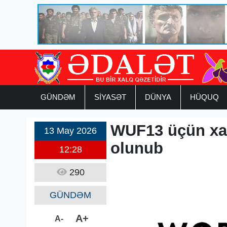
GÜNDƏM
SİYASƏT
DÜNYA
HÜQUQ
WUF13 üçün xar
13 May 2026
olunub
12:28
290
GÜNDƏM
A+
A-