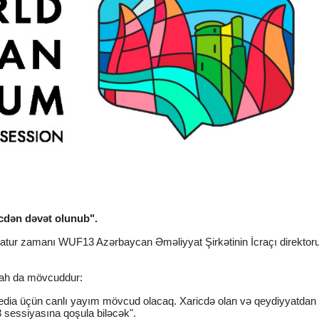
cdən dəvət olunub".
iatur zamanı WUF13 Azərbaycan Əməliyyat Şirkətinin İcraçı direktoru
ə izah da mövcuddur:
dia üçün canlı yayım mövcud olacaq. Xaricdə olan və qeydiyyatdan
3 sessiyasına qoşula biləcək".