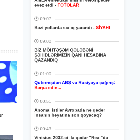
AMEA əməkdaşı maşını velosipedlə
əvəz etdi -
FOTOLAR
09:07
Bəzi yollarda sıxlıq yarandı -
SİYAHI
09:00
BİZ MÖHTƏŞƏM QƏLƏBƏNİ
ŞƏHİDLƏRİMİZİN QANI HESABINA
QAZANDIQ
01:00
Quterreşdən ABŞ və Rusiyaya çağırış:
Bərpa edin...
00:51
Anomal istilər Avropada nə qədər
ar
insanın həyatına son qoyacaq?
00:43
Vinisius 2032-ci ilə qədər “Real”da