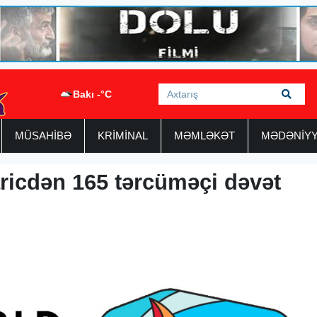
Bakı -°C
MÜSAHİBƏ
KRİMİNAL
MƏMLƏKƏT
MƏDƏNİY
icdən 165 tərcüməçi dəvət