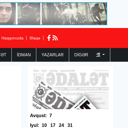
Haqqımızda
Əlaqə
YƏT
İDMAN
YAZARLAR
DIGƏR
Avqust:
7
Iyul:
10
17
24
31