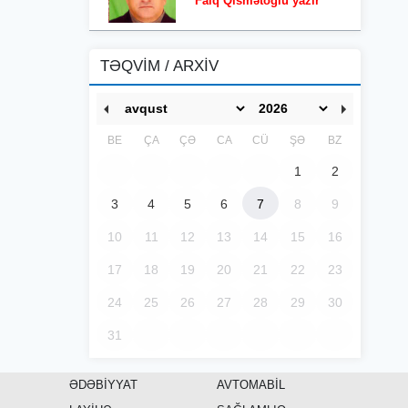
Faiq Qismətoğlu yazır
TƏQVİM / ARXİV
BE
ÇA
ÇƏ
CA
CÜ
ŞƏ
BZ
1
2
3
4
5
6
7
8
9
10
11
12
13
14
15
16
17
18
19
20
21
22
23
24
25
26
27
28
29
30
31
ƏDƏBİYYAT
AVTOMABİL