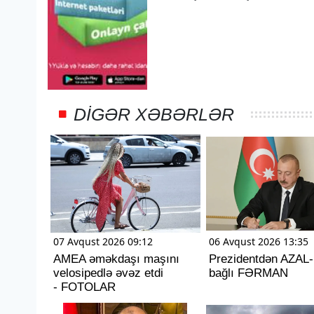
DIGƏR XƏBƏRLƏR
07 Avqust 2026 09:12
06 Avqust 2026 13:35
AMEA əməkdaşı maşını
Prezidentdən AZAL-
velosipedlə əvəz etdi
bağlı FƏRMAN
- FOTOLAR