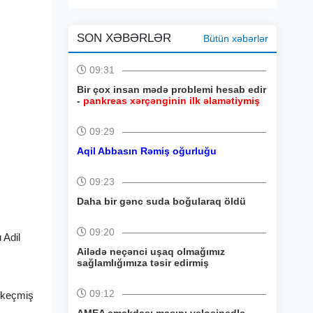
SON XƏBƏRLƏR
Bütün xəbərlər
09:31
Bir çox insan mədə problemi hesab edir
-
pankreas xərçənginin ilk əlamətiymiş
09:29
Aqil Abbasın Rəmiş oğurluğu
09:23
Daha bir gənc suda boğularaq öldü
09:20
 Adil
Ailədə neçənci uşaq olmağımız
sağlamlığımıza təsir edirmiş
09:12
 keçmiş