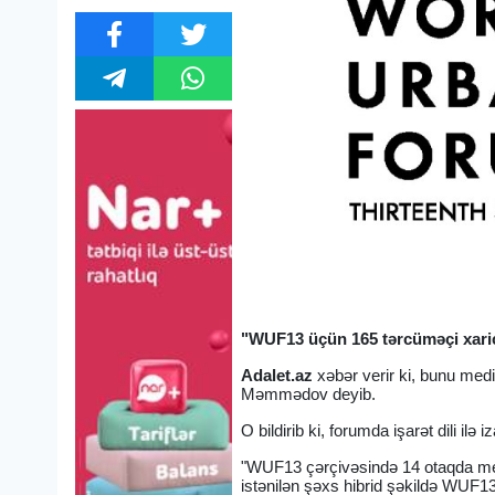
"WUF13 üçün 165 tərcüməçi xari
Adalet.az
xəbər verir ki, bunu med
Məmmədov deyib.
O bildirib ki, forumda işarət dili il
"WUF13 çərçivəsində 14 otaqda me
istənilən şəxs hibrid şəkildə WUF1