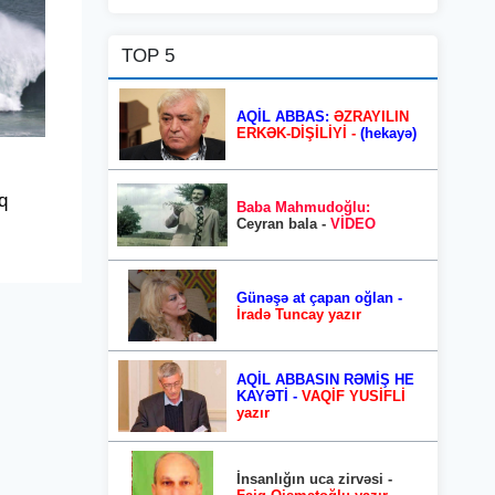
TOP 5
AQİL ABBAS:
ƏZRAYILIN
ERKƏK-DİŞİLİYİ -
(hekayə)
q
Baba Mahmudoğlu:
Ceyran bala -
VİDEO
Günəşə at çapan oğlan -
İradə Tuncay yazır
AQİL ABBASIN RƏMİŞ HE
KAYƏTİ -
VAQİF YUSİFLİ
yazır
İnsanlığın uca zirvəsi -