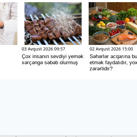
03 Avqust 2026 09:57
02 Avqust 2026 15:00
Çox insanın sevdiyi yemək
Səhərlər acqarına b
xərçəngə səbəb olurmuş
etmək faydalıdır, yo
zərərlidir?