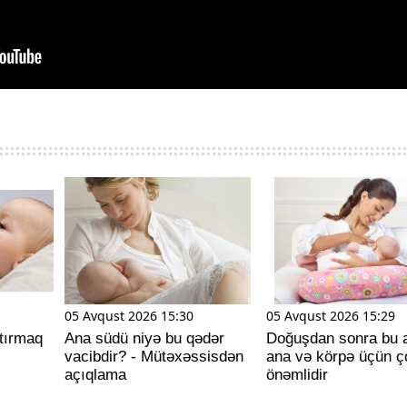
05 Avqust 2026 15:30
05 Avqust 2026 15:29
tırmaq
Ana südü niyə bu qədər
Doğuşdan sonra bu 
vacibdir? - Mütəxəssisdən
ana və körpə üçün ç
açıqlama
önəmlidir