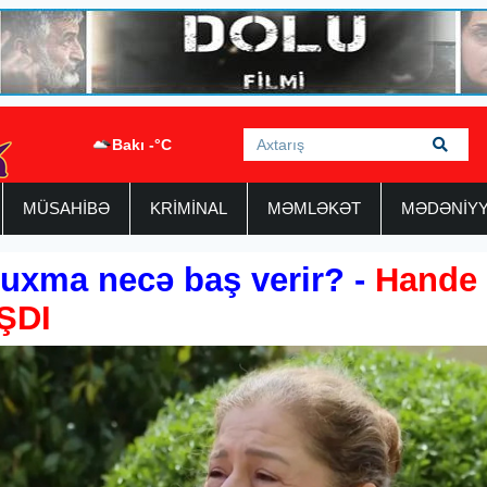
Bakı -°C
MÜSAHİBƏ
KRİMİNAL
MƏMLƏKƏT
MƏDƏNİY
uxma necə baş verir? -
Hande
ŞDI