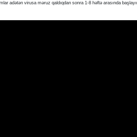
mlar adətən virusa məruz qaldıqdan sonra 1-8 həftə arasında başlayır