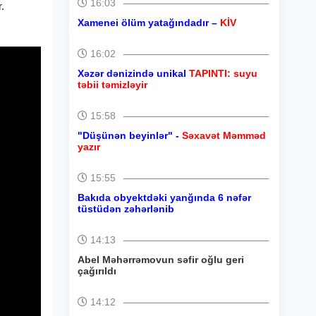
16:03
.
Xamenei ölüm yatağındadır –
KİV
16:02
Xəzər dənizində unikal
TAPINTI: suyu
təbii təmizləyir
15:58
"Düşünən beyinlər" -
Səxavət Məmməd
yazır
15:55
Bakıda obyektdəki yanğında 6 nəfər
tüstüdən zəhərlənib
14:13
Abel Məhərrəmovun səfir oğlu geri
çağırıldı
14:12