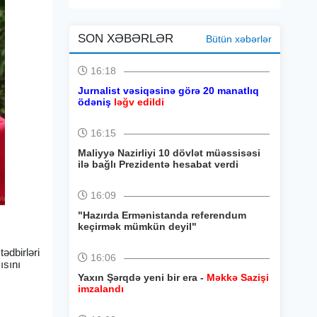
SON XƏBƏRLƏR
Bütün xəbərlər
16:18
Jurnalist vəsiqəsinə görə 20 manatlıq
ödəniş
ləğv edildi
16:15
Maliyyə Nazirliyi 10 dövlət müəssisəsi
ilə bağlı Prezidentə hesabat verdi
16:09
"Hazırda Ermənistanda referendum
keçirmək mümkün deyil"
tədbirləri
16:06
ısını
Yaxın Şərqdə yeni bir era -
Məkkə Sazişi
imzalandı