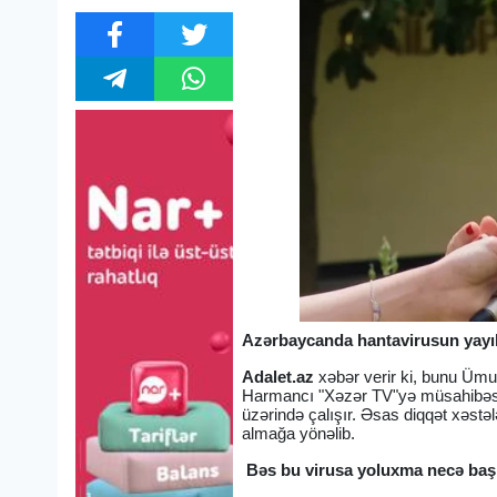
Azərbaycanda hantavirusun yayılm
Adalet.az
xəbər verir ki, bunu Ü
Harmancı "Xəzər TV"yə müsahibəsində 
üzərində çalışır. Əsas diqqət xəstə
almağa yönəlib.
Bəs bu virusa yoluxma necə baş 