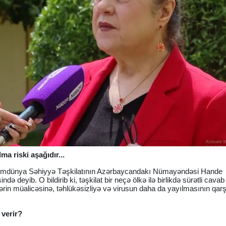
a riski aşağıdır...
mumdünya Səhiyyə Təşkilatının Azərbaycandakı Nümayəndəsi Hande
deyib. O bildirib ki, təşkilat bir neçə ölkə ilə birlikdə sürətli cavab 
lərin müalicəsinə, təhlükəsizliyə və virusun daha da yayılmasının qarş
verir?