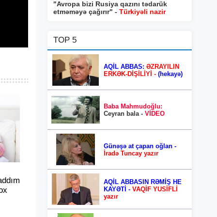
"Avropa bizi Rusiya qazını tədarük
etməməyə çağırır" -
Türkiyəli nazir
TOP 5
AQİL ABBAS:
ƏZRAYILIN
ERKƏK-DİŞİLİYİ -
(hekayə)
Baba Mahmudoğlu:
Ceyran bala -
VİDEO
Günəşə at çapan oğlan -
İradə Tuncay yazır
addım
AQİL ABBASIN RƏMİŞ HE
ox
KAYƏTİ -
VAQİF YUSİFLİ
yazır