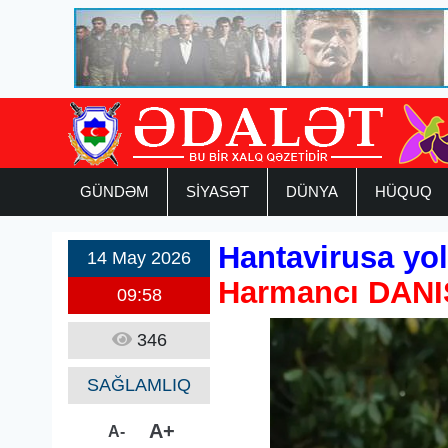
GÜNDƏM
SİYASƏT
DÜNYA
HÜQUQ
Hantavirusa yol
14 May 2026
Harmancı DANI
09:58
346
SAĞLAMLIQ
A+
A-