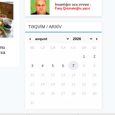
İnsanlığın uca zirvəsi -
Faiq Qismətoğlu yazır
TƏQVİM / ARXİV
unu
BE
ÇA
ÇƏ
CA
CÜ
ŞƏ
BZ
xsa
1
2
3
4
5
6
7
8
9
10
11
12
13
14
15
16
17
18
19
20
21
22
23
24
25
26
27
28
29
30
31