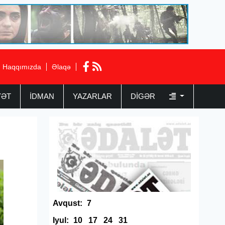
Haqqımızda
Əlaqə
YƏT
İDMAN
YAZARLAR
DIGƏR
Avqust:
7
Iyul:
10
17
24
31