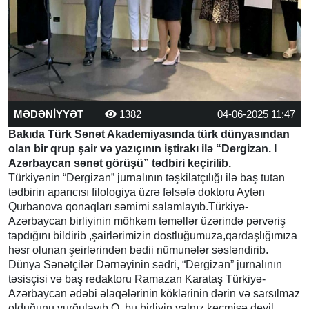
MƏDƏNİYYƏT
1382
04-06-2025 11:47
Bakıda Türk Sənət Akademiyasında türk dünyasından
olan bir qrup şair və yazıçının iştirakı ilə “Dergizan. I
Azərbaycan sənət görüşü” tədbiri keçirilib.
Türkiyənin “Dergizan” jurnalının təşkilatçılığı ilə baş tutan
tədbirin aparıcısı filologiya üzrə fəlsəfə doktoru Aytən
Qurbanova qonaqları səmimi salamlayıb.Türkiyə-
Azərbaycan birliyinin möhkəm təməllər üzərində pərvəriş
tapdığını bildirib ,şairlərimizin dostluğumuza,qardaşlığımıza
həsr olunan şeirlərindən bədii nümunələr səsləndirib.
Dünya Sənətçilər Dərnəyinin sədri, “Dergizan” jurnalının
təsisçisi və baş redaktoru Ramazan Karataş Türkiyə-
Azərbaycan ədəbi əlaqələrinin köklərinin dərin və sarsılmaz
olduğunu vurğulayıb.O, bu birliyin yalnız keçmişə deyil,