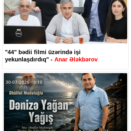
"44" bədii filmi üzərində işi
yekunlaşdırdıq" -
Anar Ələkbərov
30-07-2026 10:10