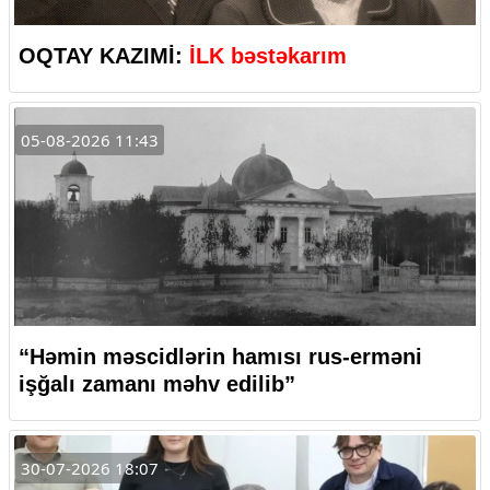
OQTAY KAZIMİ:
İLK bəstəkarım
05-08-2026 11:43
“Həmin məscidlərin hamısı rus-erməni
işğalı zamanı məhv edilib”
30-07-2026 18:07