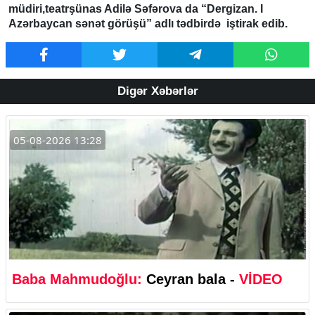
müdiri,teatrşünas Adilə Səfərova da “Dergizan. I
Azərbaycan sənət görüşü” adlı tədbirdə iştirak edib.
Digər Xəbərlər
05-08-2026 13:28
Baba Mahmudoğlu:
Ceyran bala -
VİDEO