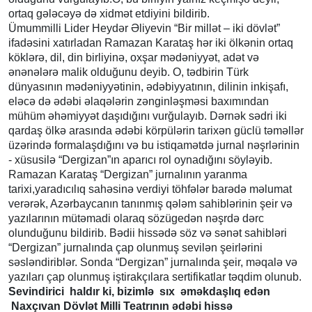
ortaq gələcəyə də xidmət etdiyini bildirib.
Ümummilli Lider Heydər Əliyevin “Bir millət – iki dövlət”
ifadəsini xatırladan Ramazan Karataş hər iki ölkənin ortaq
köklərə, dil, din birliyinə, oxşar mədəniyyət, adət və
ənənələrə malik olduğunu deyib. O, tədbirin Türk
dünyasının mədəniyyətinin, ədəbiyyatının, dilinin inkişafı,
eləcə də ədəbi əlaqələrin zənginləşməsi baxımından
mühüm əhəmiyyət daşıdığını vurğulayıb. Dərnək sədri iki
qardaş ölkə arasında ədəbi körpülərin tarixən güclü təməllər
üzərində formalaşdığını və bu istiqamətdə jurnal nəşrlərinin
- xüsusilə “Dergizan”ın aparıcı rol oynadığını söyləyib.
Ramazan Karataş “Dergizan” jurnalının yaranma
tarixi,yaradıcılıq sahəsinə verdiyi töhfələr barədə məlumat
verərək, Azərbaycanın tanınmış qələm sahiblərinin şeir və
yazılarının mütəmadi olaraq sözügedən nəşrdə dərc
olunduğunu bildirib. Bədii hissədə söz və sənət sahibləri
“Dergizan” jurnalında çap olunmuş sevilən şeirlərini
səsləndiriblər. Sonda “Dergizan” jurnalında şeir, məqalə və
yazıları çap olunmuş iştirakçılara sertifikatlar təqdim olunub.
Sevindirici haldır ki, bizimlə sıx əməkdaşlıq edən
Naxçıvan Dövlət Milli Teatrının ədəbi hissə