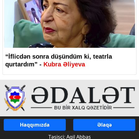
“İflicdən sonra düşündüm ki, teatrla
qurtardım” -
Kubra Əliyeva
Haqqımızda
Əlaqə
Təsisçi: Aqil Abbas