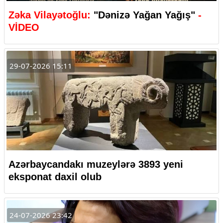
Zəka Vilayətoğlu:
"Dənizə Yağan Yağış"
-
VİDEO
29-07-2026 15:11
Azərbaycandakı muzeylərə 3893 yeni
eksponat daxil olub
24-07-2026 23:42