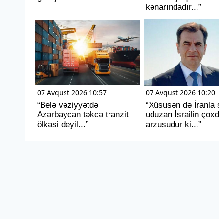
kənarındadır...”
07 Avqust 2026 10:57
07 Avqust 2026 10:20
“Belə vəziyyətdə
“Xüsusən də İranla 
Azərbaycan təkcə tranzit
uduzan İsrailin çox
ölkəsi deyil...”
arzusudur ki...”