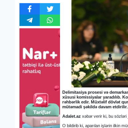
Delimitasiya prosesi və demarkas
xüsusi komissiyalar yaradılıb. K
rəhbərlik edir. Müxtəlif dövlət q
mütəmadi şəkildə davam etdirilir.
Adalet.az
xəbər verir ki, bu sözlər
O bildirib ki, aparılan işlərin ilkin