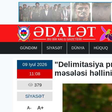
GÜNDƏM
SİYASƏT
DÜNYA
HÜQUQ
"Delimitasiya p
09 Iyul 2026
məsələsi həllin
11:08
379
SİYASƏT
A+
A-