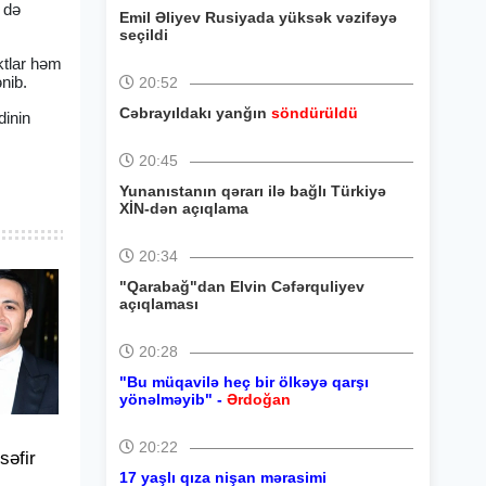
 də
Emil Əliyev Rusiyada yüksək vəzifəyə
seçildi
ktlar həm
nib.
20:52
Cəbrayıldakı yanğın
söndürüldü
dinin
20:45
Yunanıstanın qərarı ilə bağlı Türkiyə
XİN-dən açıqlama
20:34
"Qarabağ"dan Elvin Cəfərquliyev
açıqlaması
20:28
"Bu müqavilə heç bir ölkəyə qarşı
yönəlməyib" -
Ərdoğan
20:22
əfir
17 yaşlı qıza nişan mərasimi