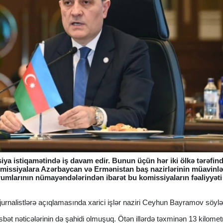
iya istiqamətində iş davam edir. Bunun üçün hər iki ölkə tərəfin
omissiyalara Azərbaycan və Ermənistan baş nazirlərinin müavinlə
urumlarının nümayəndələrindən ibarət bu komissiyaların fəaliyyəti
i jurnalistlərə açıqlamasında xarici işlər naziri Ceyhun Bayramov söylə
 müsbət nəticələrinin də şahidi olmuşuq. Ötən illərdə təxminən 13 kilometr