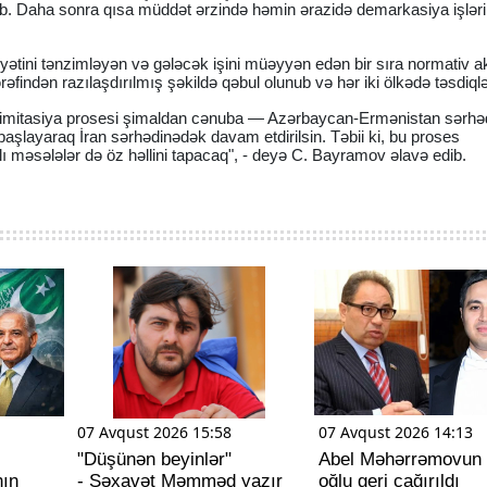
ilib. Daha sonra qısa müddət ərzində həmin ərazidə demarkasiya işləri
yyətini tənzimləyən və gələcək işini müəyyən edən bir sıra normativ a
indən razılaşdırılmış şəkildə qəbul olunub və hər iki ölkədə təsdiqlə
delimitasiya prosesi şimaldan cənuba — Azərbaycan-Ermənistan sərhə
aşlayaraq İran sərhədinədək davam etdirilsin. Təbii ki, bu proses
ı məsələlər də öz həllini tapacaq", - deyə C. Bayramov əlavə edib.
07 Avqust 2026 15:58
07 Avqust 2026 14:13
"Düşünən beyinlər"
Abel Məhərrəmovun s
nın
- Səxavət Məmməd yazır
oğlu geri çağırıldı