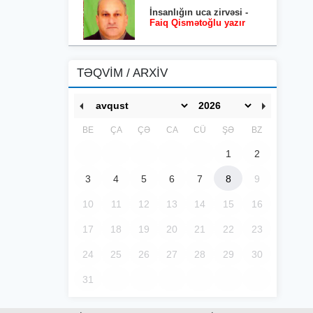
İnsanlığın uca zirvəsi -
Faiq Qismətoğlu yazır
TƏQVİM / ARXİV
BE
ÇA
ÇƏ
CA
CÜ
ŞƏ
BZ
1
2
3
4
5
6
7
8
9
10
11
12
13
14
15
16
17
18
19
20
21
22
23
24
25
26
27
28
29
30
31