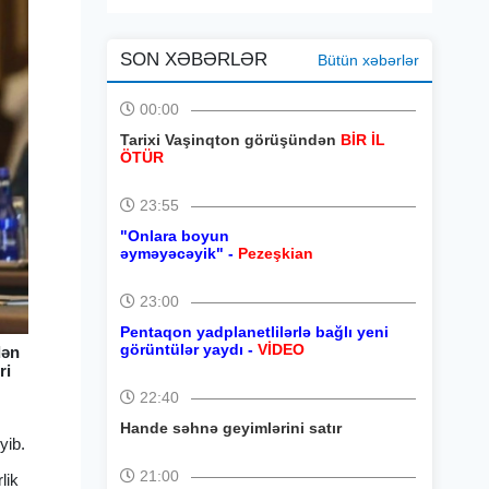
SON XƏBƏRLƏR
Bütün xəbərlər
00:00
Tarixi Vaşinqton görüşündən
BİR İL
ÖTÜR
23:55
"Onlara boyun
əyməyəcəyik" -
Pezeşkian
23:00
Pentaqon yadplanetlilərlə bağlı yeni
görüntülər yaydı -
VİDEO
dən
ri
22:40
Hande səhnə geyimlərini satır
yib.
21:00
lik