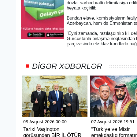
dövlət sərhəd xətti delimitasiya ed
həyata keçirilib.
Bundan əlavə, komissiyaların fəali
Azərbaycan, həm də Ermənistan tərəf
"Eyni zamanda, razılaşdırılıb ki, 
Gürcüstanla birləşmə nöqtəsindən b
çərçivəsində eksklav kəndlərlə bağl
DIGƏR XƏBƏRLƏR
08 Avqust 2026 00:00
07 Avqust 2026 19:51
Tarixi Vaşinqton
“Türkiyə və Misir
görüşündən BİR İL ÖTÜR
əməkdaşlıq formatı