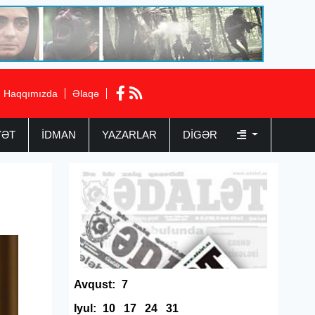
Haqqımızda
Əlaqə
YƏT
İDMAN
YAZARLAR
DIGƏR
Avqust:
7
Iyul:
10
17
24
31