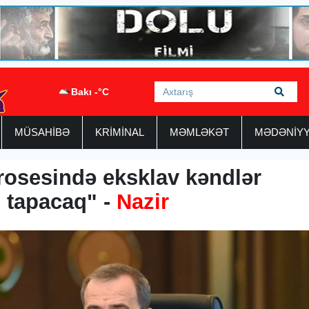
Bakı -°C
MÜSAHİBƏ
KRİMİNAL
MƏMLƏKƏT
MƏDƏNİY
rosesində eksklav kəndlər
i tapacaq" -
Nazir