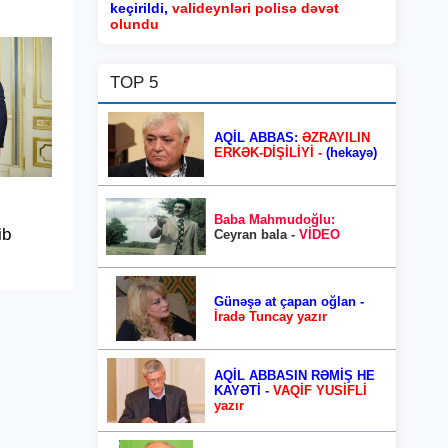
keçirildi,
valideynləri polisə dəvət
olundu
TOP 5
AQİL ABBAS:
ƏZRAYILIN
ERKƏK-DİŞİLİYİ -
(hekayə)
Baba Mahmudoğlu:
ib
Ceyran bala -
VİDEO
Günəşə at çapan oğlan -
İradə Tuncay yazır
AQİL ABBASIN RƏMİŞ HE
KAYƏTİ -
VAQİF YUSİFLİ
yazır