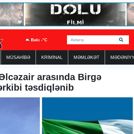
Bakı -°C
MÜSAHİBƏ
KRİMİNAL
MƏMLƏKƏT
MƏDƏNİY
Əlcəzair arasında Birgə
rkibi təsdiqlənib