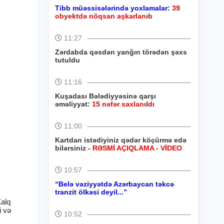
Tibb müəssisələrində yoxlamalar:
39
obyektdə nöqsan aşkarlanıb
11:27
Zərdabda qəsdən yanğın törədən şəxs
tutuldu
11:16
Kuşadası Bələdiyyəsinə qarşı
əməliyyat:
15 nəfər saxlanıldı
11:00
Kartdan istədiyiniz qədər köçürmə edə
bilərsiniz -
RƏSMİ AÇIQLAMA - VİDEO
10:57
“Belə vəziyyətdə Azərbaycan təkcə
tranzit ölkəsi deyil...”
Xalq
i və
10:52