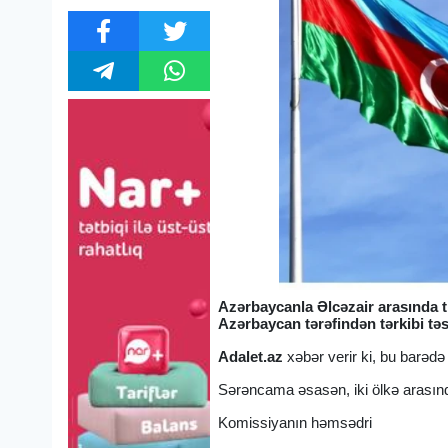
Azərbaycanla Əlcəzair arasında ti
Azərbaycan tərəfindən tərkibi təs
Adalet.az
xəbər verir ki, bu barəd
Sərəncama əsasən, iki ölkə arasınd
Komissiyanın həmsədri