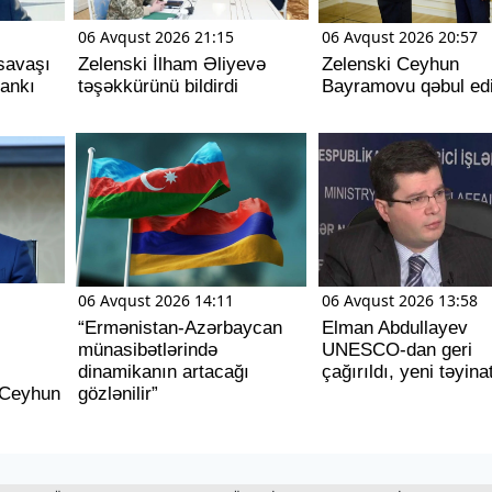
06 Avqust 2026 21:15
06 Avqust 2026 20:57
savaşı
Zelenski İlham Əliyevə
Zelenski Ceyhun
dankı
təşəkkürünü bildirdi
Bayramovu qəbul ed
06 Avqust 2026 14:11
06 Avqust 2026 13:58
“Ermənistan-Azərbaycan
Elman Abdullayev
münasibətlərində
UNESCO-dan geri
dinamikanın artacağı
çağırıldı, yeni təyina
- Ceyhun
gözlənilir”