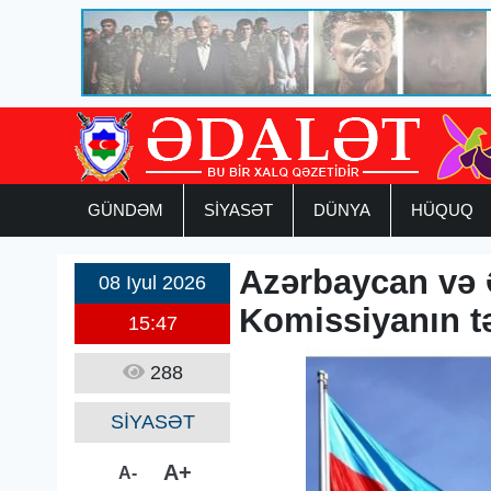
GÜNDƏM
SİYASƏT
DÜNYA
HÜQUQ
Azərbaycan və 
08 Iyul 2026
Komissiyanın tə
15:47
288
SİYASƏT
A+
A-