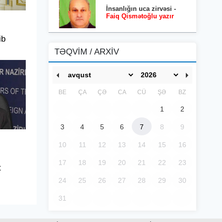
İnsanlığın uca zirvəsi -
Faiq Qismətoğlu yazır
ib
TƏQVİM / ARXİV
BE
ÇA
ÇƏ
CA
CÜ
ŞƏ
BZ
1
2
3
4
5
6
7
8
9
10
11
12
13
14
15
16
17
18
19
20
21
22
23
t
24
25
26
27
28
29
30
31