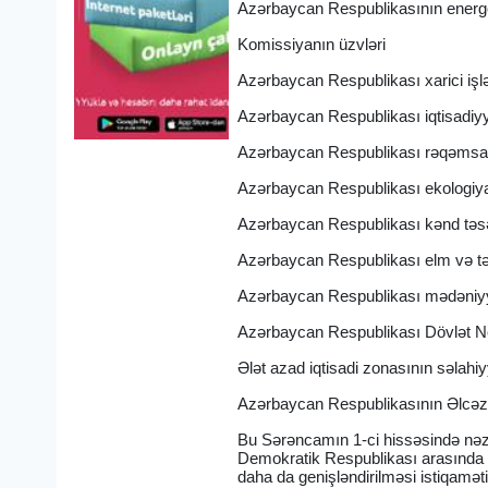
Azərbaycan Respublikasının energe
Komissiyanın üzvləri
Azərbaycan Respublikası xarici işlə
Azərbaycan Respublikası iqtisadiyy
Azərbaycan Respublikası rəqəmsal i
Azərbaycan Respublikası ekologiya v
Azərbaycan Respublikası kənd təsər
Azərbaycan Respublikası elm və təh
Azərbaycan Respublikası mədəniyyə
Azərbaycan Respublikası Dövlət Neft
Ələt azad iqtisadi zonasının səlahi
Azərbaycan Respublikasının Əlcəzai
Bu Sərəncamın 1-ci hissəsində nəz
Demokratik Respublikası arasında ti
daha da genişləndirilməsi istiqamət