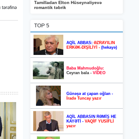
Tamilladan Elton Hüseynəliyevə
 tərəfinə
romantik təbrik
TOP 5
AQİL ABBAS:
ƏZRAYILIN
ERKƏK-DİŞİLİYİ -
(hekayə)
Baba Mahmudoğlu:
Ceyran bala -
VİDEO
Günəşə at çapan oğlan -
İradə Tuncay yazır
AQİL ABBASIN RƏMİŞ HE
KAYƏTİ -
VAQİF YUSİFLİ
yazır