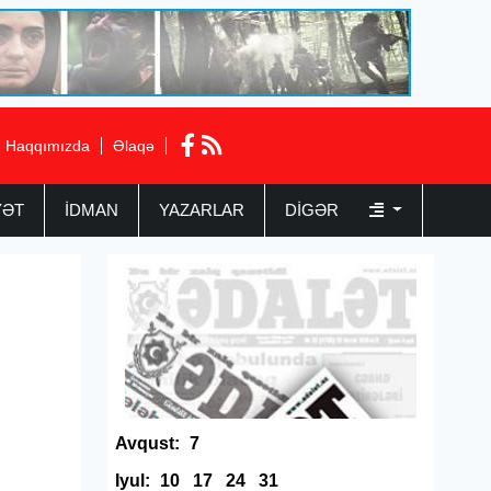
Haqqımızda
Əlaqə
YƏT
İDMAN
YAZARLAR
DIGƏR
Avqust:
7
Iyul:
10
17
24
31