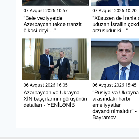
07 Avqust 2026 10:57
07 Avqust 2026 10:20
“Belə vəziyyətdə
“Xüsusən də İranla 
Azərbaycan təkcə tranzit
uduzan İsrailin çox
ölkəsi deyil...”
arzusudur ki...”
06 Avqust 2026 16:05
06 Avqust 2026 15:45
Azərbaycan və Ukrayna
"Rusiya və Ukrayna
XİN başçılarının görüşünün
arasındakı hərbi
detalları - YENİLƏNİB
əməliyyatlar
dayandırılmalıdır" 
Bayramov