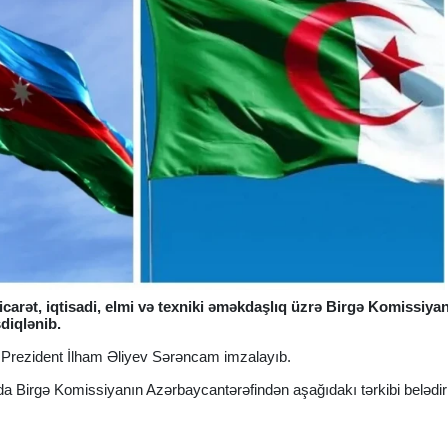
carət, iqtisadi, elmi və texniki əməkdaşlıq üzrə Birgə Komissiya
diqlənib.
ə Prezident İlham Əliyev Sərəncam imzalayıb.
a Birgə Komissiyanın Azərbaycantərəfindən aşağıdakı tərkibi belədir