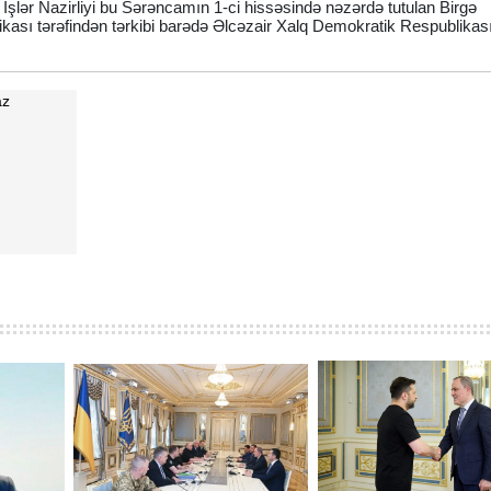
İşlər Nazirliyi bu Sərəncamın 1-ci hissəsində nəzərdə tutulan Birgə
sı tərəfindən tərkibi barədə Əlcəzair Xalq Demokratik Respublikası