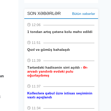
SON XƏBƏRLƏR
Bütün xəbərlər
12:06
1 tondan artıq çətənə kolu məhv edildi
11:51
Qızıl və gümüş bahalaşdı
11:39
Tərtərdəki hadisənin sirri açıldı -
Ər-
arvadı yandırıb evdəki pulu
oğurlayıbmış
nın
11:37
Kolleclərə qəbul üzrə ixtisas seçiminin
:
vaxtı açıqlandı
11:34