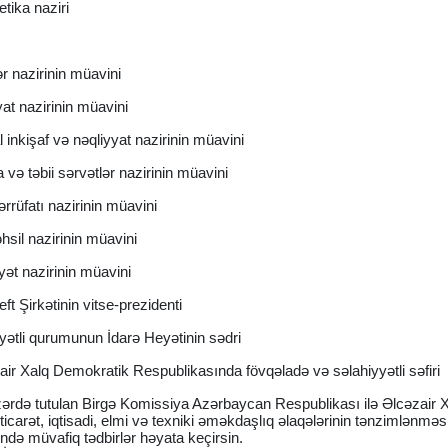
tika naziri
r nazirinin müavini
at nazirinin müavini
nkişaf və nəqliyyat nazirinin müavini
ə təbii sərvətlər nazirinin müavini
rüfatı nazirinin müavini
sil nazirinin müavini
t nazirinin müavini
 Şirkətinin vitse-prezidenti
yyətli qurumunun İdarə Heyətinin sədri
r Xalq Demokratik Respublikasında fövqəladə və səlahiyyətli səfiri
ərdə tutulan Birgə Komissiya Azərbaycan Respublikası ilə Əlcəzair 
carət, iqtisadi, elmi və texniki əməkdaşlıq əlaqələrinin tənzimlənməs
ində müvafiq tədbirlər həyata keçirsin.