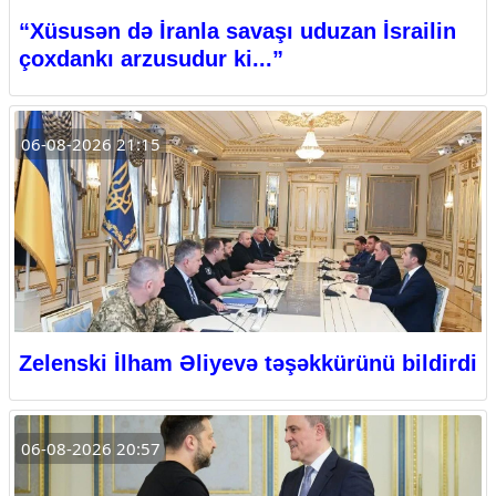
“Xüsusən də İranla savaşı uduzan İsrailin
çoxdankı arzusudur ki...”
06-08-2026 21:15
Zelenski İlham Əliyevə təşəkkürünü bildirdi
06-08-2026 20:57