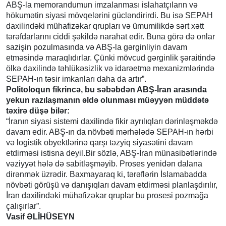
ABŞ-la memorandumun imzalanması islahatçıların və
hökumətin siyasi mövqelərini gücləndirirdi. Bu isə SEPAH
daxilindəki mühafizəkar qrupları və ümumilikdə sərt xətt
tərəfdarlarını ciddi şəkildə narahat edir. Buna görə də onlar
sazişin pozulmasında və ABŞ-la gərginliyin davam
etməsində maraqlıdırlar. Çünki mövcud gərginlik şəraitində
ölkə daxilində təhlükəsizlik və idarəetmə mexanizmlərində
SEPAH-ın təsir imkanları daha da artır”.
Politoloqun fikrincə, bu səbəbdən ABŞ-İran arasında
yekun razılaşmanın əldə olunması müəyyən müddətə
təxirə düşə bilər:
“İranın siyasi sistemi daxilində fikir ayrılıqları dərinləşməkdə
davam edir. ABŞ-ın da növbəti mərhələdə SEPAH-ın hərbi
və logistik obyektlərinə qarşı təzyiq siyasətini davam
etdirməsi istisna deyil.Bir sözlə, ABŞ-İran münasibətlərində
vəziyyət hələ də sabitləşməyib. Proses yenidən dalana
dirənmək üzrədir. Baxmayaraq ki, tərəflərin İslamabadda
növbəti görüşü və danışıqları davam etdirməsi planlaşdırılır,
İran daxilindəki mühafizəkar qruplar bu prosesi pozmağa
çalışırlar”.
Vasif ƏLİHÜSEYN