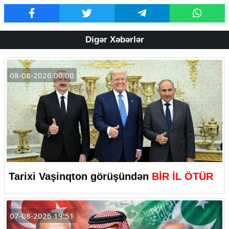
Digər Xəbərlər
08-08-2026 00:00
Tarixi Vaşinqton görüşündən
BİR İL ÖTÜR
07-08-2026 19:51