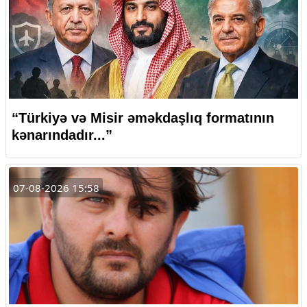
“Türkiyə və Misir əməkdaşlıq formatının
kənarındadır...”
07-08-2026 15:58