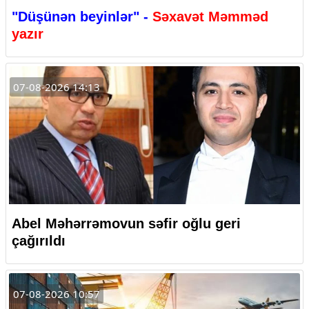
"Düşünən beyinlər" -
Səxavət Məmməd
yazır
07-08-2026 14:13
Abel Məhərrəmovun səfir oğlu geri
çağırıldı
07-08-2026 10:57