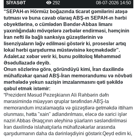
SİYASƏT
292
08-07-2026 14:50
“SEPAH-ın Hörmüz boğazında ticarət gəmilərini atəşə
tutması və buna cavab olaraq ABŞ-ın SEPAH-ın hərbi
obyektlərinə, o cümlədən Bəndər-Abbas limanı
yaxınlığındakı mövqelərə zərbələr endirməsi, həmçinin
İran nefti ilə bağlı sanksiya güzəştlərinin və
lisenziyaların ləğv edilməsi göstərir ki, proseslər artıq
lokal hərbi qarşıdurma müstəvisinə keçməkdədir”.
Adalet.az xəbər verir ki, bunu politoloq Məhəmməd
Əsədullazadə deyib.
Onun sözlərinə görə, göründüyü kimi, İran daxilində
mühafizəkar qanad ABŞ-İran memorandumu və növbəti
mərhələdə yekun sazişin imzalanmasını qəti şəkildə
qəbul etmək istəmir:
“Prezident Məsud Pezeşkianın Ali Rəhbərin dəfn
mərasimində müəyyən qruplar tərəfindən ABŞ-la
memorandum imzalamaqda və güzəştlərə getməkdə ittiham
olunması, hətta "xain" adlandırılması, eləcə də xarici işlər
naziri Abbas Əraqçının əleyhinə şüarların səsləndirilməsi
İran daxilində islahatçılarla mühafizəkarlar arasında
qarşıdurmanın daha da dərinləşdiyini göstərir.Qeyd edim ki,