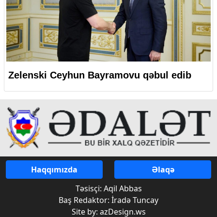
Zelenski Ceyhun Bayramovu qəbul edib
Haqqımızda
Əlaqə
Təsisçi: Aqil Abbas
Baş Redaktor: İradə Tuncay
Site by: azDesign.ws