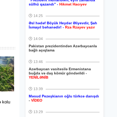
“Prezident müharibəni, eyni zamanda
sülhü qazandı” -
Hikmət Hacıyev
14:25
Əsl hədəf Böyük Heydər Əliyevdir, Şah
İsmayıl bəhanədir! -
Rza Rzayev yazır
14:04
Pakistan prezidentindən Azərbaycanla
bağlı açıqlama
13:46
Azərbaycan vasitəsilə Ermənistana
buğda və daş kömür göndərildi -
YENİLƏNİB
13:39
Məsud Pezeşkianın oğlu türkcə danışdı
-
VİDEO
ə kolu
13:29