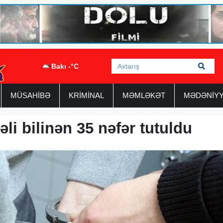
Bakı -°C
MÜSAHİBƏ
KRİMİNAL
MƏMLƏKƏT
MƏDƏNİY
li bilinən 35 nəfər tutuldu