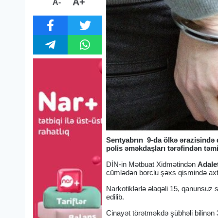
A+
A-
Sentyabrın 9-da ölkə ərazisində q
polis əməkdaşları tərəfindən tə
DİN-in Mətbuat Xidmətindən
Adale
cümlədən borclu şəxs qismində axtarı
Narkotiklərlə əlaqəli 15, qanunsuz 
edilib.
Cinayət törətməkdə şübhəli bilinən 3