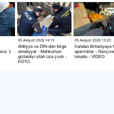
05 Avqust 2026 14:13
05 Avqust 2026 13:23
Ədliyyə və DİN-dən birgə
İrandan Britaniyaya t
ava: 1
əməliyyat - Məhkumun
aparırdılar - Naxçıv
gizlətdiyi silah üzə çıxdı -
tutuldu - VİDEO
FOTO