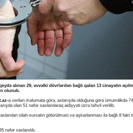
eydə alınan 29, əvvəlki dövrlərdən bağlı qalan 13 cinayətin açıl
min olunub.
t.az-
a verilən məlumata görə, axtarışda olduğuna görə ümumilikdə 74
şda olan 51 nəfər saxlanılaraq aidiyyəti üzrə təhvil verilib.
saxlanılan silah-sursatın götürülməsi və aşkarlanması ilə bağlı 8 fak
5 nəfər saxlanılıb.