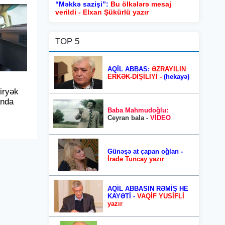
“Məkkə sazişi”:
Bu ölkələrə mesaj
verildi - Elxan Şükürlü yazır
TOP 5
AQİL ABBAS:
ƏZRAYILIN
ERKƏK-DİŞİLİYİ -
(hekayə)
iryək
anda
Baba Mahmudoğlu:
Ceyran bala -
VİDEO
Günəşə at çapan oğlan -
İradə Tuncay yazır
AQİL ABBASIN RƏMİŞ HE
KAYƏTİ -
VAQİF YUSİFLİ
yazır