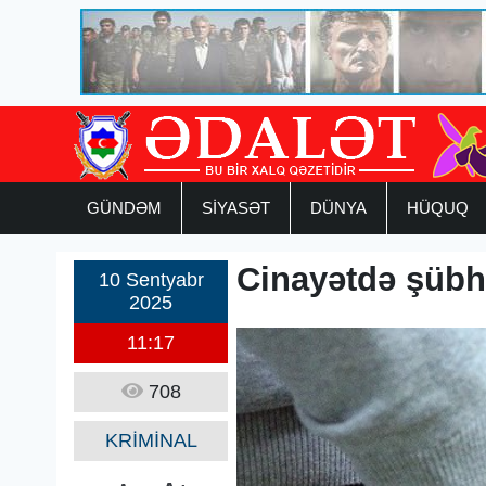
GÜNDƏM
SİYASƏT
DÜNYA
HÜQUQ
Cinayətdə şübhə
10 Sentyabr
2025
11:17
708
KRİMİNAL