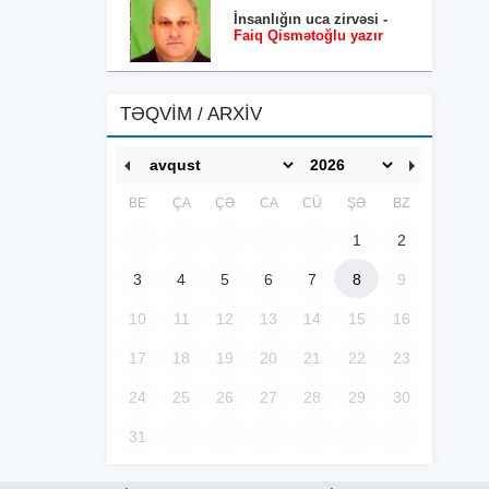
İnsanlığın uca zirvəsi -
Faiq Qismətoğlu yazır
TƏQVİM / ARXİV
BE
ÇA
ÇƏ
CA
CÜ
ŞƏ
BZ
1
2
3
4
5
6
7
8
9
10
11
12
13
14
15
16
17
18
19
20
21
22
23
24
25
26
27
28
29
30
31