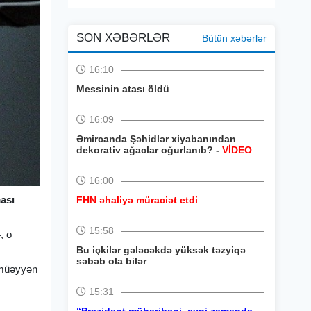
SON XƏBƏRLƏR
Bütün xəbərlər
16:10
Messinin atası öldü
16:09
Əmircanda Şəhidlər xiyabanından
dekorativ ağaclar oğurlanıb? -
VİDEO
16:00
ması
FHN əhaliyə müraciət etdi
15:58
, o
Bu içkilər gələcəkdə yüksək təzyiqə
səbəb ola bilər
t müəyyən
15:31