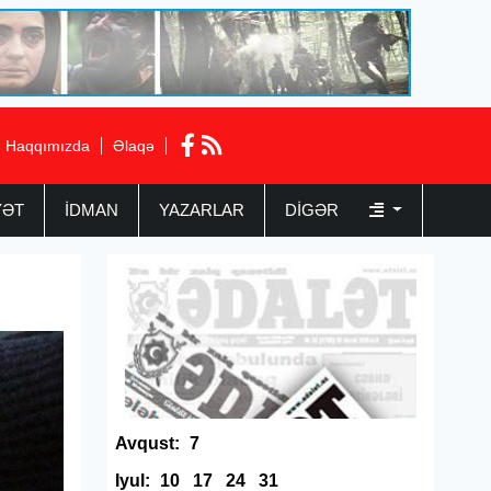
Haqqımızda
Əlaqə
YƏT
İDMAN
YAZARLAR
DIGƏR
Avqust:
7
Iyul:
10
17
24
31