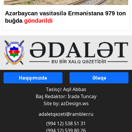
Azərbaycan vasitəsilə Ermənistana 979 ton
buğda
göndərildi
Haqqımızda
Əlaqə
Təsisçi: Aqil Abbas
Baş Redaktor: İradə Tuncay
Site by: azDesign.ws
adaletqezeti@rambler.ru
(994 12) 538 51 31
(994 12) 539 80 26