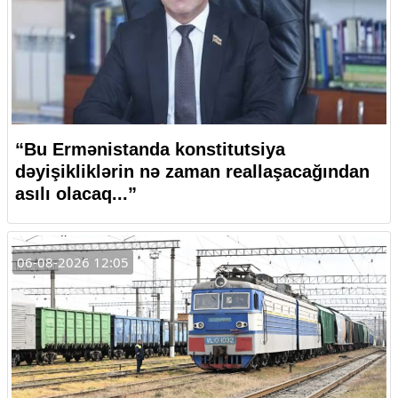
“Bu Ermənistanda konstitutsiya
dəyişikliklərin nə zaman reallaşacağından
asılı olacaq...”
06-08-2026 12:05