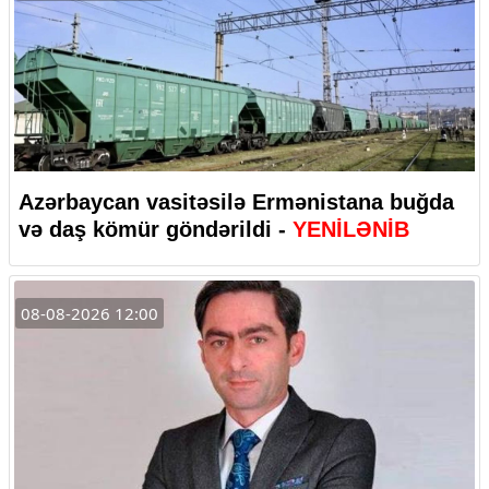
Azərbaycan vasitəsilə Ermənistana buğda
və daş kömür göndərildi -
YENİLƏNİB
08-08-2026 12:00