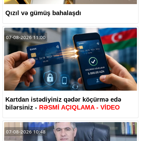
Qızıl və gümüş bahalaşdı
07-08-2026 11:00
Kartdan istədiyiniz qədər köçürmə edə
bilərsiniz -
RƏSMİ AÇIQLAMA - VİDEO
07-08-2026 10:48