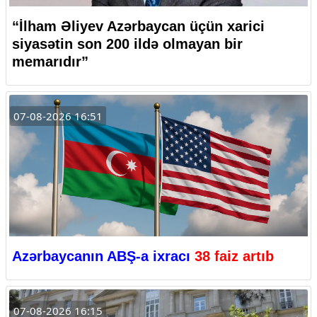
“İlham Əliyev Azərbaycan üçün xarici
siyasətin son 200 ildə olmayan bir
memarıdır”
07-08-2026 16:51
Azərbaycanın ABŞ-a ixracı
38 faiz artıb
07-08-2026 16:15