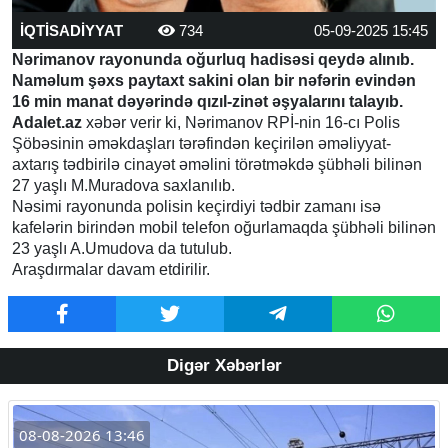
İQTİSADİYYAT
734
05-09-2025 15:45
Nərimanov rayonunda oğurluq hadisəsi qeydə alınıb.
Naməlum şəxs paytaxt sakini olan bir nəfərin evindən
16 min manat dəyərində qızıl-zinət əşyalarını talayıb.
Adalet.az
xəbər verir ki, Nərimanov RPİ-nin 16-cı Polis
Şöbəsinin əməkdaşları tərəfindən keçirilən əməliyyat-
axtarış tədbirilə cinayət əməlini törətməkdə şübhəli bilinən
27 yaşlı M.Muradova saxlanılıb.
Nəsimi rayonunda polisin keçirdiyi tədbir zamanı isə
kafelərin birindən mobil telefon oğurlamaqda şübhəli bilinən
23 yaşlı A.Umudova da tutulub.
Araşdırmalar davam etdirilir.
Digər Xəbərlər
08-08-2026 13:46