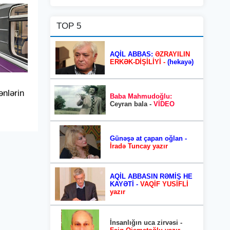
TOP 5
AQİL ABBAS:
ƏZRAYILIN
ERKƏK-DİŞİLİYİ -
(hekayə)
ənlərin
Baba Mahmudoğlu:
Ceyran bala -
VİDEO
Günəşə at çapan oğlan -
İradə Tuncay yazır
AQİL ABBASIN RƏMİŞ HE
KAYƏTİ -
VAQİF YUSİFLİ
yazır
İnsanlığın uca zirvəsi -