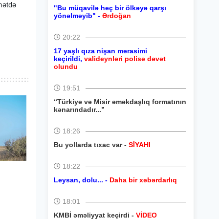
amətdə
"Bu müqavilə heç bir ölkəyə qarşı
yönəlməyib" -
Ərdoğan
20:22
17 yaşlı qıza nişan mərasimi
keçirildi,
valideynləri polisə dəvət
olundu
19:51
“Türkiyə və Misir əməkdaşlıq formatının
kənarındadır...”
18:26
Bu yollarda tıxac var -
SİYAHI
18:22
Leysan, dolu... -
Daha bir xəbərdarlıq
18:01
KMBİ əməliyyat keçirdi -
VİDEO