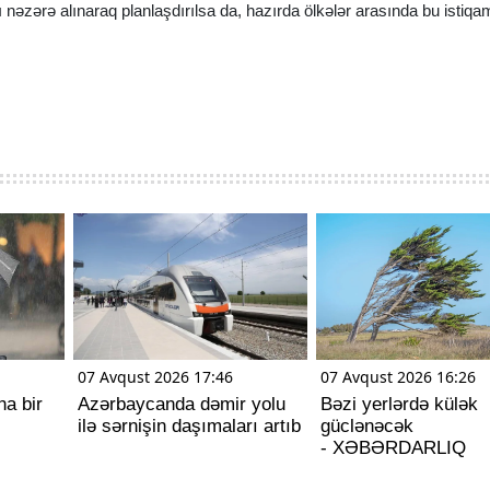
ı nəzərə alınaraq planlaşdırılsa da, hazırda ölkələr arasında bu istiq
07 Avqust 2026 17:46
07 Avqust 2026 16:26
ha bir
Azərbaycanda dəmir yolu
Bəzi yerlərdə külək
ilə sərnişin daşımaları artıb
güclənəcək
- XƏBƏRDARLIQ