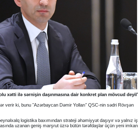
lu xətti ilə sərnişin daşınmasına dair konkret plan mövcud deyil
bər verir ki, bunu "Azərbaycan Dəmir Yolları" QSC-nin sədri Rövşən
beynəlxalq logistika baxımından strateji əhəmiyyət daşıyır və yalnız iş
arasında uzanan geniş marşrut üzrə bütün tərəfdaşlar üçün yeni imkan