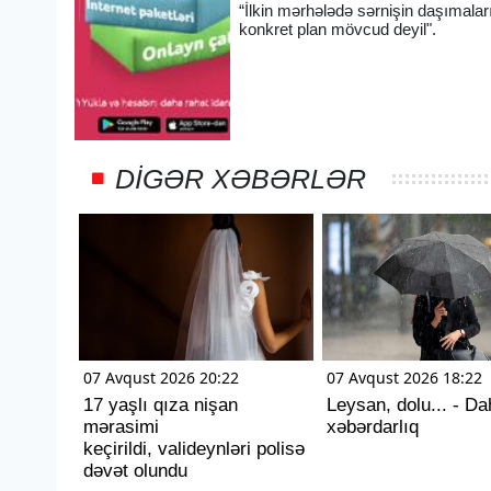
“İlkin mərhələdə sərnişin daşımalar
konkret plan mövcud deyil".
DIGƏR XƏBƏRLƏR
07 Avqust 2026 20:22
07 Avqust 2026 18:22
17 yaşlı qıza nişan
Leysan, dolu... - Da
mərasimi
xəbərdarlıq
keçirildi, valideynləri polisə
dəvət olundu