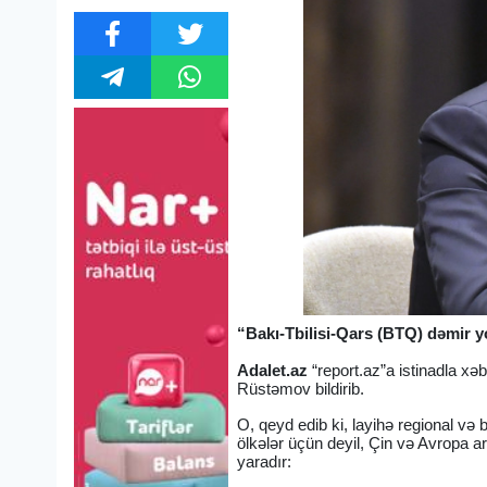
“Bakı-Tbilisi-Qars (BTQ) dəmir yo
Adalet.az
“report.az”a istinadla xə
Rüstəmov bildirib.
O, qeyd edib ki, layihə regional və 
ölkələr üçün deyil, Çin və Avropa 
yaradır: