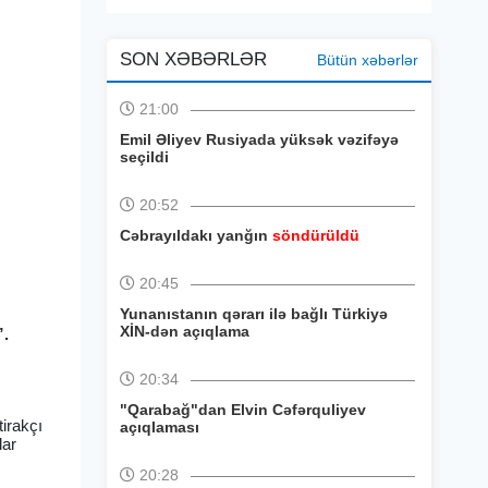
SON XƏBƏRLƏR
Bütün xəbərlər
21:00
Emil Əliyev Rusiyada yüksək vəzifəyə
seçildi
20:52
Cəbrayıldakı yanğın
söndürüldü
20:45
Yunanıstanın qərarı ilə bağlı Türkiyə
XİN-dən açıqlama
”.
20:34
"Qarabağ"dan Elvin Cəfərquliyev
tirakçı
açıqlaması
lar
20:28