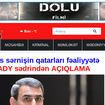
Bakı -°C
MÜSAHİBƏ
KRİMİNAL
MƏMLƏKƏT
MƏDƏNİY
s sərnişin qatarları fəaliyyətə
ADY sədrindən AÇIQLAMA