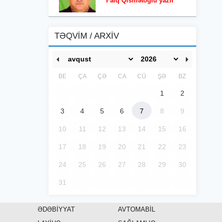
Faiq Qismətoğlu yazır
TƏQVİM / ARXİV
BE
ÇA
ÇƏ
CA
CÜ
ŞƏ
BZ
1
2
3
4
5
6
7
8
9
10
11
12
13
14
15
16
17
18
19
20
21
22
23
24
25
26
27
28
29
30
31
ƏDƏBİYYAT
AVTOMABİL