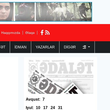
Haqqımızda
Əlaqə
YƏT
İDMAN
YAZARLAR
DIGƏR
Avqust:
7
Iyul:
10
17
24
31