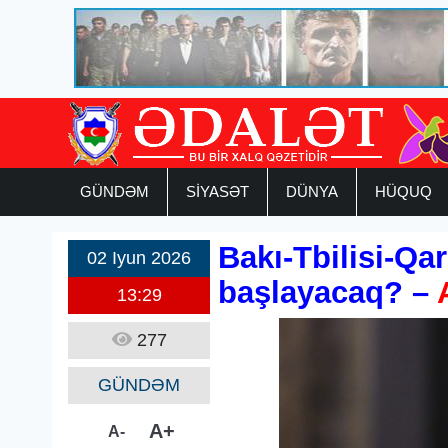
GÜNDƏM
SİYASƏT
DÜNYA
HÜQUQ
Bakı-Tbilisi-Qar
02 Iyun 2026
başlayacaq? –
13:29
277
GÜNDƏM
A+
A-