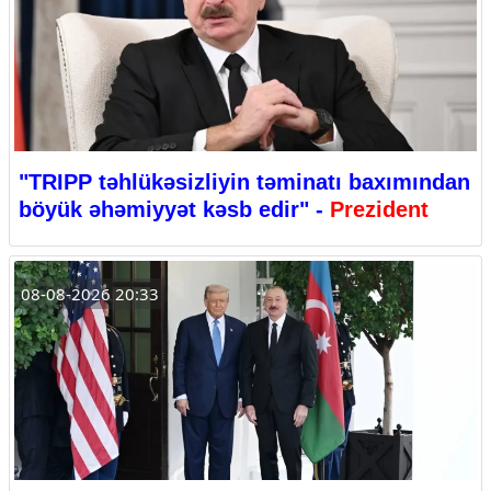
"TRIPP təhlükəsizliyin təminatı baxımından
böyük əhəmiyyət kəsb edir" -
Prezident
08-08-2026 20:33