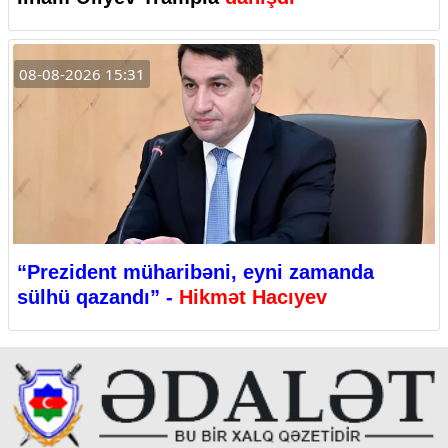
08-08-2026 15:31
“Prezident müharibəni, eyni zamanda
sülhü qazandı” -
Hikmət Hacıyev