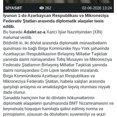
SİYASƏT
262
02-06-2026 13:24
İyunun 1-də Azərbaycan Respublikası və Mikroneziya
Federativ Ştatları arasında diplomatik əlaqələr təsis
edilib.
Bu barədə
Adalet.az-a
Xarici İşlər Nazirliyindən (XİN)
məlumat verilib.
Bildirilib ki, iki dövlət arasında diplomatik münasibətlərin
qurulması ilə bağlı Birgə Kommünike Nyu-York şəhərində
Azərbaycan Respublikasının Birləşmiş Millətlər Təşkilatı
yanında daimi nümayəndəsi Tofiq Musayev və Mikroneziya
Federativ Ştatlarının Birləşmiş Millətlər Təşkilatı yanında
daimi nümayəndəsi Cim Lipve tərəfindən imzalanıb.
Birgə Kommünikedə Azərbaycan Respublikası və
Mikroneziya Federativ Ştatları, habelə xalqları arasında
qarşılıqlı anlaşma və əməkdaşlığın təşviq olunması niyyəti
ifadə olunur.
Sənəddə həmçinin hər iki dövlətin hökumətlərinin
diplomatik əlaqələrin qurulmasında BMT Nizamnaməsini və
beynəlxalq hüququn hamılıqla qəbul edilmiş norma və
prinsiplərini, xüsusən də dövlətlərin suverenliyi və ərazi