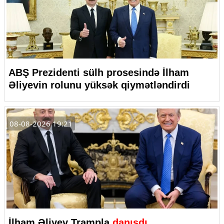
ABŞ Prezidenti sülh prosesində İlham
Əliyevin rolunu yüksək qiymətləndirdi
08-08-2026 19:21
İlham Əliyev Trampla
danışdı