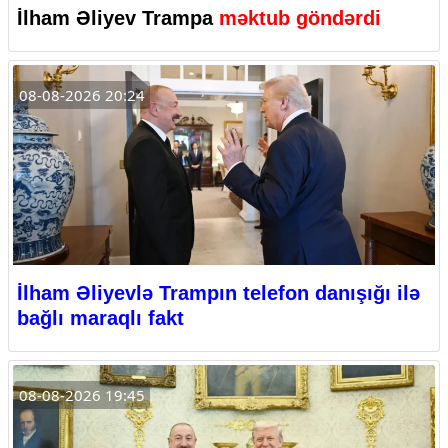
İlham Əliyev Trampa
məktub göndərdi
08-08-2026 20:24
İlham Əliyevlə Trampın telefon danışığı ilə
bağlı maraqlı fakt
08-08-2026 19:45