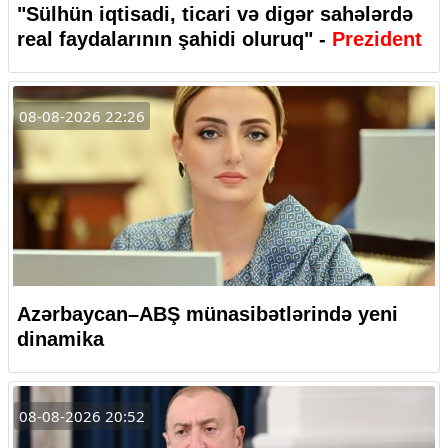
"Sülhün iqtisadi, ticari və digər sahələrdə
real faydalarının şahidi oluruq" -
Prezident
08-08-2026 22:26
Azərbaycan–ABŞ münasibətlərində yeni
dinamika
08-08-2026 20:52