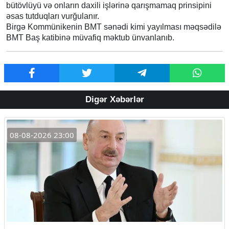
bütövlüyü və onların daxili işlərinə qarışmamaq prinsipini
əsas tutduqları vurğulanır.
Birgə Kommünikenin BMT sənədi kimi yayılması məqsədilə
BMT Baş katibinə müvafiq məktub ünvanlanıb.
Digər Xəbərlər
08-08-2026 23:00