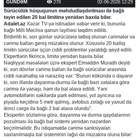
GÜNDƏM
278
02-06-2026 12:29
Sürücülük hüququnun məhdudlaşdırılması ilə bağlı
təyin edilən 20 bal limitinə yenidən baxıla bilər.
Adalet.az
Xəzər TV-yə istinadən xəbər verir ki, bununla
bağlı Milli Məclisə qanun layihəsi təqdim edilib.
Bildirilib ki, son günlər sürücülərə tətbiq olunan cərimələr və
cərimə balları geniş müzakirə olunur. Xüsusilə 20 ballıq
limitin sürücülər üçün ciddi problemlər yaratdığı qeyd edilir.
Ekpertlərin fikrincə, limitə yenidən baxıla bilər.
Nəqliyyat məsələləri üzrə ekspert Elməddin Muradlı deyib
ki, son dövrlər cərimə balları ilə bağlı sürücülər arasında
ciddi narahatlıq və narazılıq var: “Bunun kökündə o dayanır
ki, son illərdə dayanma-durma ilə bağlı bəzi xətalara görə
cərimə ilə yanaşı, həm də bal əlavə edildi. Yəni
avtomobillərin səkilərdə park edilməsi, yol ayrıcına və
piyada keçidinə 5 metr qalmış, avtobus zolağı və yaxud da
ikinci cərgə ilə bağlı 2 bal əlavə olundu”.
Ekspertin sözlərinə görə, dayanma və durma qaydalarının
pozulması ilə bağlı bal sistemi yenidən nəzərdən
keçirilməlidir. Bu istiqamətdə cərimə sanksiyaları
saxlanılmaqla bal sisteminin ləğvi də müzakirə oluna bilər: