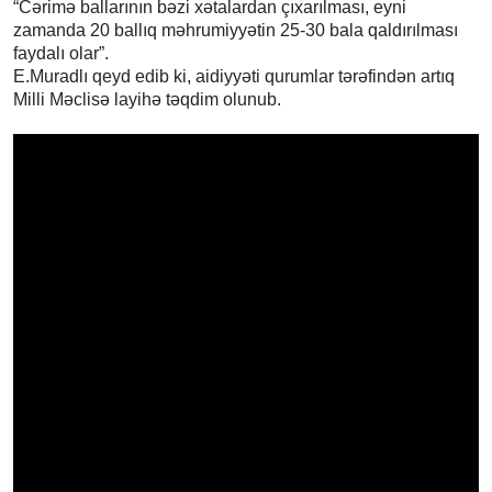
“Cərimə ballarının bəzi xətalardan çıxarılması, eyni
zamanda 20 ballıq məhrumiyyətin 25-30 bala qaldırılması
faydalı olar”.
E.Muradlı qeyd edib ki, aidiyyəti qurumlar tərəfindən artıq
Milli Məclisə layihə təqdim olunub.