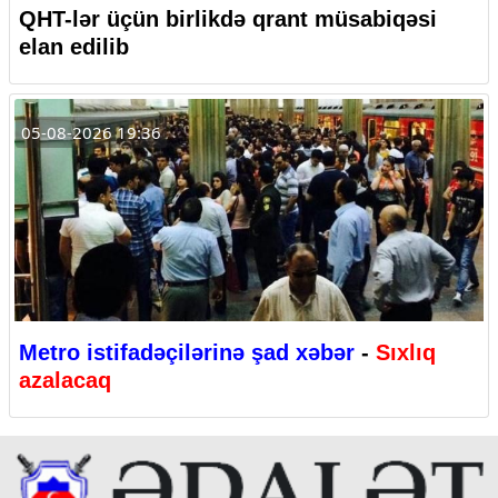
QHT-lər üçün birlikdə qrant müsabiqəsi
elan edilib
05-08-2026 19:36
Metro istifadəçilərinə şad xəbər
-
Sıxlıq
azalacaq