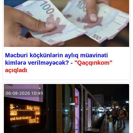
Məcburi köçkünlərin aylıq müavinəti
kimlərə verilməyəcək? -
"Qaçqınkom"
açıqladı
06-08-2026 10:49