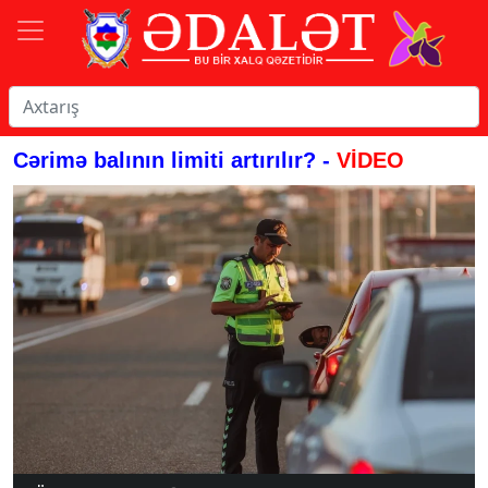
Cərimə balının limiti artırılır? -
VİDEO