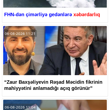
FHN-dən çimərliyə gedənlərə
xəbərdarlıq
06-08-2026 11:21
“Zaur Baxşəliyevin Rəşad Məcidin fikrinin
mahiyyətini anlamadığı açıq görünür”
06-08-2026 11:04