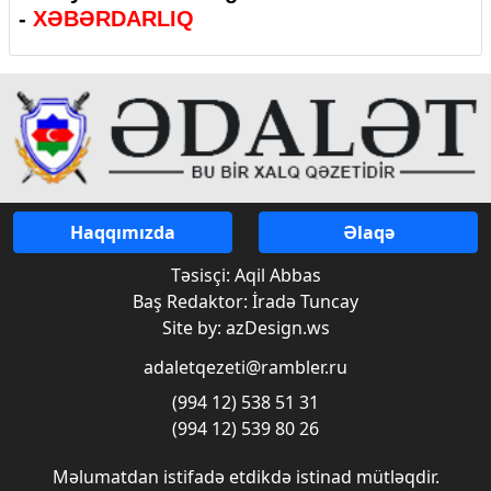
-
XƏBƏRDARLIQ
Haqqımızda
Əlaqə
Təsisçi: Aqil Abbas
Baş Redaktor: İradə Tuncay
Site by: azDesign.ws
adaletqezeti@rambler.ru
(994 12) 538 51 31
(994 12) 539 80 26
Məlumatdan istifadə etdikdə istinad mütləqdir.