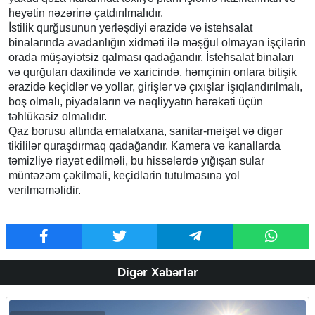
heyətin nəzərinə çatdırılmalıdır.
İstilik qurğusunun yerləşdiyi ərazidə və istehsalat
binalarında avadanlığın xidməti ilə məşğul olmayan işçilərin
orada müşayiətsiz qalması qadağandır. İstehsalat binaları
və qurğuları daxilində və xaricində, həmçinin onlara bitişik
ərazidə keçidlər və yollar, girişlər və çıxışlar işıqlandırılmalı,
boş olmalı, piyadaların və nəqliyyatın hərəkəti üçün
təhlükəsiz olmalıdır.
Qaz borusu altında emalatxana, sanitar-məişət və digər
tikililər quraşdırmaq qadağandır. Kamera və kanallarda
təmizliyə riayət edilməli, bu hissələrdə yığışan sular
müntəzəm çəkilməli, keçidlərin tutulmasına yol
verilməməlidir.
Digər Xəbərlər