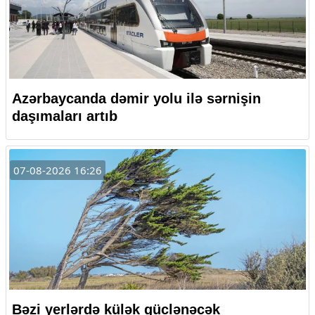
Azərbaycanda dəmir yolu ilə sərnişin
daşımaları artıb
07-08-2026 16:26
Bəzi yerlərdə külək güclənəcək