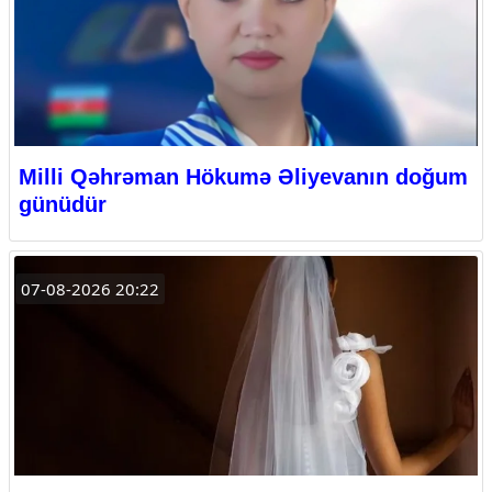
Milli Qəhrəman Hökumə Əliyevanın doğum
günüdür
07-08-2026 20:22