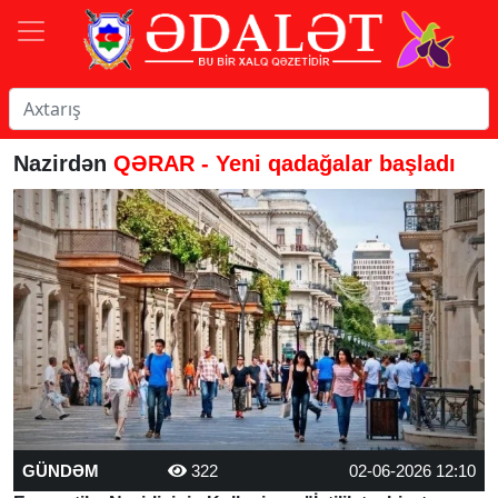
Nazirdən
QƏRAR - Yeni qadağalar başladı
GÜNDƏM
322
02-06-2026 12:10