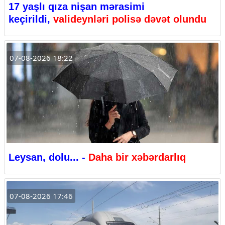
17 yaşlı qıza nişan mərasimi
keçirildi,
valideynləri polisə dəvət olundu
07-08-2026 18:22
Leysan, dolu... -
Daha bir xəbərdarlıq
07-08-2026 17:46