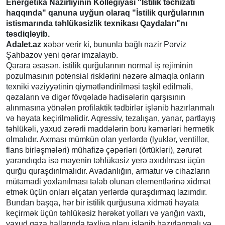
Energetika Nazirliyinin Kollegiyası "İstilik təchizatı
haqqında" qanuna uyğun olaraq "İstilik qurğularının
istismarında təhlükəsizlik texnikası Qaydaları"nı
təsdiqləyib.
Adalet.az x
əbər verir ki, bununla bağlı nazir Pərviz
Şahbazov yeni qərar imzalayıb.
Qərara əsasən, istilik qurğularının normal iş rejiminin
pozulmasının potensial risklərini nəzərə almaqla onların
texniki vəziyyətinin qiymətləndirilməsi təşkil edilməli,
qəzaların və digər fövqəladə hadisələrin qarşısının
alınmasına yönələn profilaktik tədbirlər işlənib hazırlanmalı
və həyata keçirilməlidir. Aqressiv, tezalışan, yanar, partlayış
təhlükəli, yaxud zərərli maddələrin boru kəmərləri hermetik
olmalıdır. Axması mümkün olan yerlərdə (lyuklər, ventillər,
flans birləşmələri) mühafizə çəpərləri (örtükləri), zərurət
yarandıqda isə mayenin təhlükəsiz yerə axıdılması üçün
qurğu quraşdırılmalıdır. Avadanlığın, armatur və cihazların
mütəmadi yoxlanılması tələb olunan elementlərinə xidmət
etmək üçün onları əlçatan yerlərdə quraşdırmaq lazımdır.
Bundan başqa, hər bir istilik qurğusuna xidməti həyata
keçirmək üçün təhlükəsiz hərəkət yolları və yanğın vaxtı,
yaxud qəza hallarında təxliyə planı işlənib hazırlanmalı və