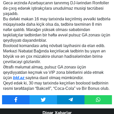
Gecə ərzində Azərbaycanın tanınmış DJ-lərindən Ronfoller
də çıxış edərək iştirakçılara unudulmaz musiqi təcrübəsi
yaşadıb.
Bu dəfəki məkan 16 may tarixində keçirilmiş əvvəlki tədbirlə
müqayisədə daha kiçik olsa da, tədbirə təxminən 8 min
nəfər qatılıb. Marağın yüksək olması səbəbindən
təşkilatçılar tədbirdən bir həftə əvvəl pulsuz GA zonası üçün
qeydiyyatı dayandırıblar.
Boolood komandası artıq növbəti layihəsini də elan edib.
Mərkəzi Nəbatat Bağında keçiriləcək tədbirin bu yayın ən
böyük və ən çox müzakirə olunan hadisələrindən birinə
çevriləcəyi gözlənilir.
Ətraflı məlumat almaq, pulsuz GA zonası üçün
qeydiyyatdan keçmək və VIP zona biletlərini əldə etmək
üçün
bld.az
saytına daxil olmaq mümkündür.
Qeyd edək ki, 30 may tarixində keçirilən boolood tədbirinin
rəsmi tərəfdaşları “Bakcell”, “Coca-Cola” və Bir Bonus olub.
Digər Xəbərlər