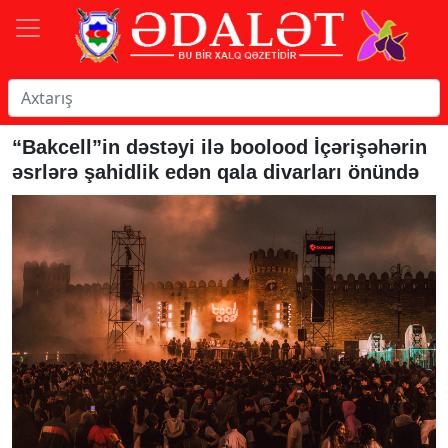
“Bakcell”in dəstəyi ilə boolood İçərişəhərin
əsrlərə şahidlik edən qala divarları önündə