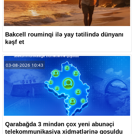
Bakcell rouminqi ilə yay tətilində dünyanı
kəşf et
03-08-2026 10:43
Qarabağda 3 mindən çox yeni abunəçi
telekommunikasiya xidmətlərinə qoşuldu