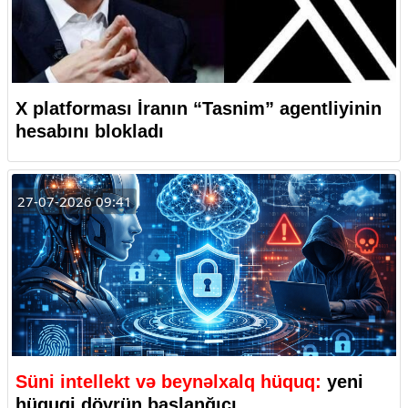
X platforması İranın “Tasnim” agentliyinin
hesabını blokladı
27-07-2026 09:41
Süni intellekt və beynəlxalq hüquq:
yeni
hüquqi dövrün başlanğıcı