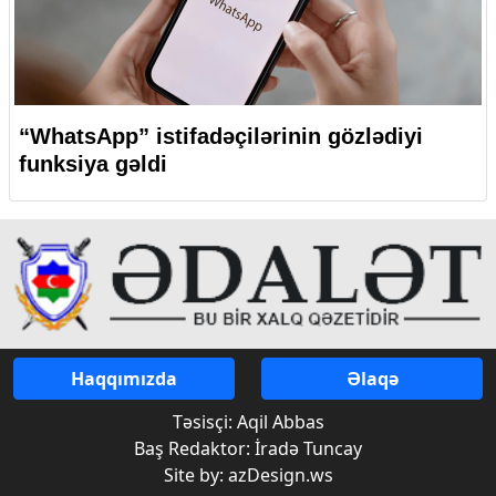
“WhatsApp” istifadəçilərinin gözlədiyi
funksiya gəldi
Haqqımızda
Əlaqə
Təsisçi: Aqil Abbas
Baş Redaktor: İradə Tuncay
Site by: azDesign.ws