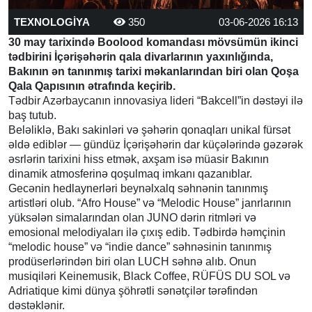
TEXNOLOGİYA
350
03-06-2026 16:13
30 may tarixində Boolood komandası mövsümün ikinci
tədbirini İçərişəhərin qala divarlarının yaxınlığında,
Bakının ən tanınmış tarixi məkanlarından biri olan Qoşa
Qala Qapısının ətrafında keçirib.
Tədbir Azərbaycanın innovasiya lideri “Bakcell”in dəstəyi ilə
baş tutub.
Beləliklə, Bakı sakinləri və şəhərin qonaqları unikal fürsət
əldə ediblər — gündüz İçərişəhərin dar küçələrində gəzərək
əsrlərin tarixini hiss etmək, axşam isə müasir Bakının
dinamik atmosferinə qoşulmaq imkanı qazanıblar.
Gecənin hedlaynerləri beynəlxalq səhnənin tanınmış
artistləri olub. “Afro House” və “Melodic House” janrlarının
yüksələn simalarından olan JUNO dərin ritmləri və
emosional melodiyaları ilə çıxış edib. Tədbirdə həmçinin
“melodic house” və “indie dance” səhnəsinin tanınmış
prodüserlərindən biri olan LUCH səhnə alıb. Onun
musiqiləri Keinemusik, Black Coffee, RÜFÜS DU SOL və
Adriatique kimi dünya şöhrətli sənətçilər tərəfindən
dəstəklənir.