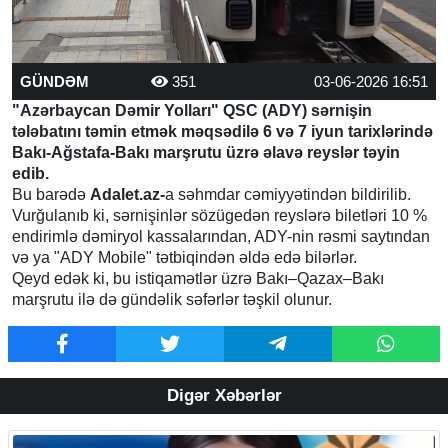
GÜNDƏM
351
03-06-2026 16:51
"Azərbaycan Dəmir Yolları" QSC (ADY) sərnişin
tələbatını təmin etmək məqsədilə 6 və 7 iyun tarixlərində
Bakı-Ağstafa-Bakı marşrutu üzrə əlavə reyslər təyin
edib.
Bu barədə
Adalet.az-
a səhmdar cəmiyyətindən bildirilib.
Vurğulanıb ki, sərnişinlər sözügedən reyslərə biletləri 10 %
endirimlə dəmiryol kassalarından, ADY-nin rəsmi saytından
və ya "ADY Mobile" tətbiqindən əldə edə bilərlər.
Qeyd edək ki, bu istiqamətlər üzrə Bakı–Qazax–Bakı
marşrutu ilə də gündəlik səfərlər təşkil olunur.
Digər Xəbərlər