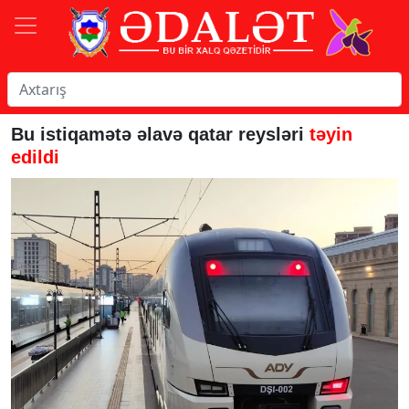
Bu istiqamətə əlavə qatar reysləri
təyin
edildi