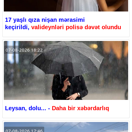
17 yaşlı qıza nişan mərasimi
keçirildi,
valideynləri polisə dəvət olundu
07-08-2026 18:22
Leysan, dolu... -
Daha bir xəbərdarlıq
07-08-2026 17:46