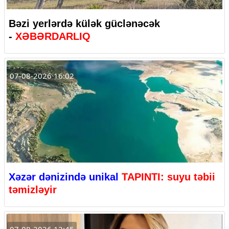
Bəzi yerlərdə külək güclənəcək
-
XƏBƏRDARLIQ
07-08-2026 16:02
Xəzər dənizində unikal
TAPINTI: suyu təbii
təmizləyir
07-08-2026 12:45