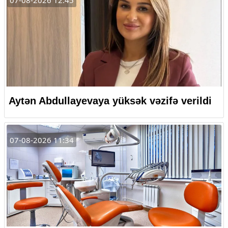
Aytən Abdullayevaya yüksək vəzifə verildi
07-08-2026 11:34