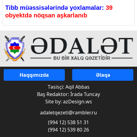
Tibb müəssisələrində yoxlamalar:
39
obyektdə nöqsan aşkarlanıb
Haqqımızda
Əlaqə
Təsisçi: Aqil Abbas
Baş Redaktor: İradə Tuncay
Site by: azDesign.ws
adaletqezeti@rambler.ru
(994 12) 538 51 31
(994 12) 539 80 26