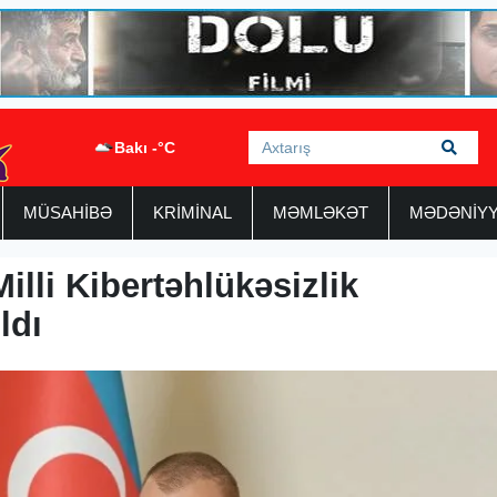
Bakı -°C
MÜSAHİBƏ
KRİMİNAL
MƏMLƏKƏT
MƏDƏNİY
lli Kibertəhlükəsizlik
ldı