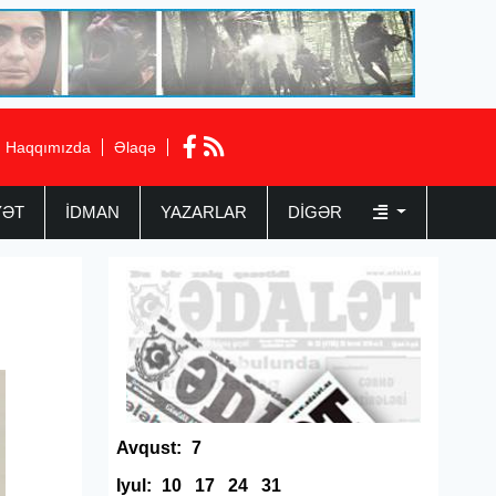
Haqqımızda
Əlaqə
YƏT
İDMAN
YAZARLAR
DIGƏR
Avqust:
7
Iyul:
10
17
24
31