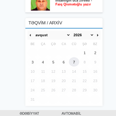
İnsanlığın uca zirvəsi -
Faiq Qismətoğlu yazır
TƏQVİM / ARXİV
BE
ÇA
ÇƏ
CA
CÜ
ŞƏ
BZ
1
2
3
4
5
6
7
8
9
10
11
12
13
14
15
16
17
18
19
20
21
22
23
24
25
26
27
28
29
30
31
ƏDƏBİYYAT
AVTOMABİL