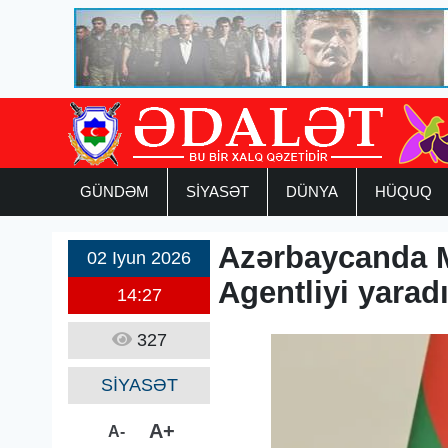
GÜNDƏM
SİYASƏT
DÜNYA
HÜQUQ
Azərbaycanda Mi
02 Iyun 2026
Agentliyi yaradı
14:27
327
SİYASƏT
A+
A-