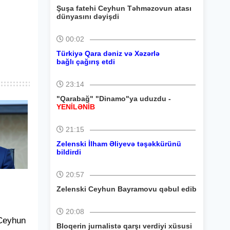
Şuşa fatehi Ceyhun Təhməzovun atası
dünyasını dəyişdi
00:02
Türkiyə Qara dəniz və Xəzərlə
bağlı çağırış etdi
23:14
"Qarabağ" "Dinamo"ya uduzdu -
YENİLƏNİB
21:15
Zelenski İlham Əliyevə təşəkkürünü
bildirdi
20:57
Zelenski Ceyhun Bayramovu qəbul edib
20:08
 Ceyhun
Bloqerin jurnalistə qarşı verdiyi xüsusi