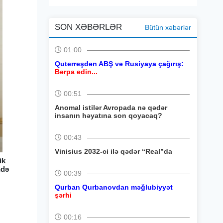
SON XƏBƏRLƏR
Bütün xəbərlər
01:00
Quterreşdən ABŞ və Rusiyaya çağırış:
Bərpa edin...
00:51
Anomal istilər Avropada nə qədər
insanın həyatına son qoyacaq?
00:43
Vinisius 2032-ci ilə qədər “Real”da
ik
ndə
00:39
Qurban Qurbanovdan məğlubiyyət
şərhi
00:16