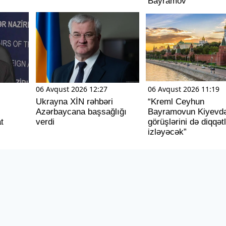
Bayramov
06 Avqust 2026 12:27
06 Avqust 2026 11:19
Ukrayna XİN rəhbəri
“Kreml Ceyhun
Azərbaycana başsağlığı
Bayramovun Kiyevdə
t
verdi
görüşlərini də diqqət
izləyəcək”