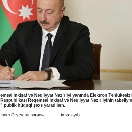
sal İnkişaf və Nəqliyyat Nazirliyi yanında Elektron Təhlükəsizl
espublikası Rəqəmsal İnkişaf və Nəqliyyat Nazirliyinin tabeliyi
i” publik hüquqi şəxs yaradılsın.
t İlham Əliyev bu barədə
Fərman
imzalayıb.