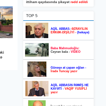
ittiham qaydasında şikayət
rədd edildi
TOP 5
AQİL ABBAS:
ƏZRAYILIN
ERKƏK-DİŞİLİYİ -
(hekayə)
Baba Mahmudoğlu:
Ceyran bala -
VİDEO
ki
lə
Günəşə at çapan oğlan -
İradə Tuncay yazır
AQİL ABBASIN RƏMİŞ HE
KAYƏTİ -
VAQİF YUSİFLİ
yazır