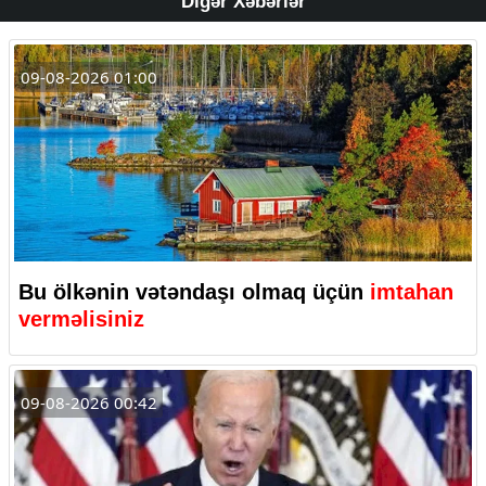
Digər Xəbərlər
09-08-2026 01:00
Bu ölkənin vətəndaşı olmaq üçün
imtahan
verməlisiniz
09-08-2026 00:42