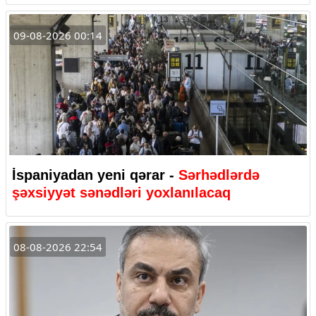
09-08-2026 00:14
İspaniyadan yeni qərar -
Sərhədlərdə
şəxsiyyət sənədləri yoxlanılacaq
08-08-2026 22:54