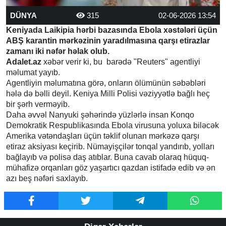
DÜNYA
315
02-06-2026 13:54
Keniyada Laikipia hərbi bazasında Ebola xəstələri üçün
ABŞ karantin mərkəzinin yaradılmasına qarşı etirazlar
zamanı iki nəfər həlak olub.
Adalet.az
xəbər verir ki, bu barədə "Reuters" agentliyi
məlumat yayıb.
Agentliyin məlumatına görə, onların ölümünün səbəbləri
hələ də bəlli deyil. Keniya Milli Polisi vəziyyətlə bağlı heç
bir şərh verməyib.
Daha əvvəl Nanyuki şəhərində yüzlərlə insan Konqo
Demokratik Respublikasında Ebola virusuna yoluxa biləcək
Amerika vətəndaşları üçün təklif olunan mərkəzə qarşı
etiraz aksiyası keçirib. Nümayişçilər tonqal yandırıb, yolları
bağlayıb və polisə daş atıblar. Buna cavab olaraq hüquq-
mühafizə orqanları göz yaşartıcı qazdan istifadə edib və ən
azı beş nəfəri saxlayıb.