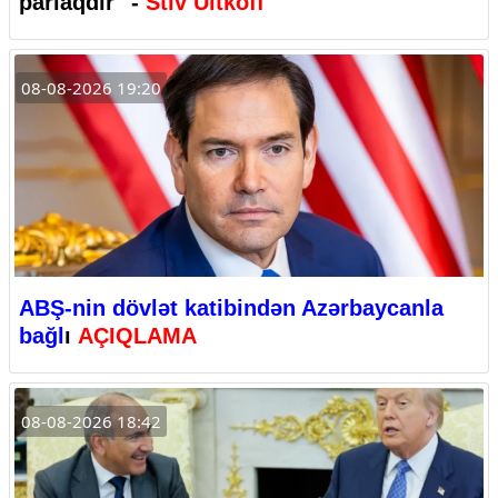
parlaqdır" -
Stiv Uitkoff
08-08-2026 19:20
ABŞ-nin dövlət katibindən Azərbaycanla
bağl
ı
AÇIQLAMA
08-08-2026 18:42