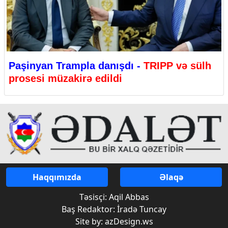
Paşinyan Trampla danışdı -
TRIPP və sülh
prosesi müzakirə edildi
Haqqımızda
Əlaqə
Təsisçi: Aqil Abbas
Baş Redaktor: İradə Tuncay
Site by: azDesign.ws