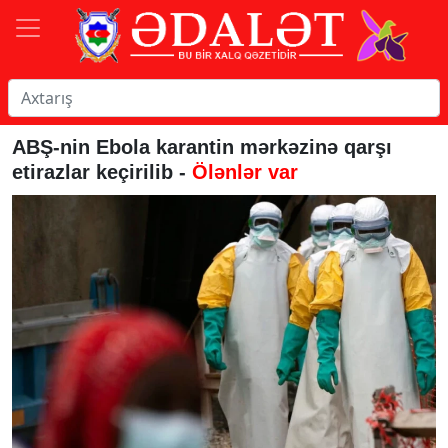
ABŞ-nin Ebola karantin mərkəzinə qarşı
etirazlar keçirilib -
Ölənlər var