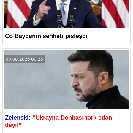
Co Baydenin səhhəti pisləşdi
09-08-2026 00:26
Zelenski:
“Ukrayna Donbası tərk edən
deyil”