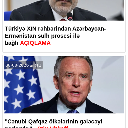
Türkiyə XİN rəhbərindən Azərbaycan-
Ermənistan sülh prosesi ilə
bağlı
AÇIQLAMA
08-08-2026 21:12
"Cənubi Qafqaz ölkələrinin gələcəyi