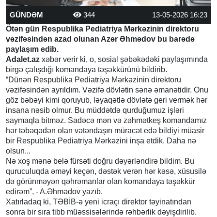
GÜNDƏM
344
13-05-2026 16:23
Ötən gün Respublika Pediatriya Mərkəzinin direktoru
vəzifəsindən azad olunan Azər Əhmədov bu barədə
paylaşım edib.
Adalet.az
xəbər verir ki, o, sosial şəbəkədəki paylaşımında
birgə çalışdığı komandaya təşəkkürünü bildirib.
“Dünən Respublika Pediatriya Mərkəzinin direktoru
vəzifəsindən ayrıldım. Vəzifə dövlətin sənə əmanətidir. Onu
göz bəbəyi kimi qoruyub, ləyaqətlə dövlətə geri vermək hər
insana nəsib olmur. Bu müddətdə qurduğumuz işləri
saymaqla bitməz. Sadəcə mən və zəhmətkeş komandamız
hər təbəqədən olan vətəndaşın müracət edə bildiyi müasir
bir Respublika Pediatriya Mərkəzini inşa etdik. Daha nə
olsun...
Nə xoş mənə belə fürsəti doğru dəyərləndirə bildim. Bu
quruculuqda əməyi keçən, dəstək verən hər kəsə, xüsusilə
də görünməyən qəhrəmanlar olan komandaya təşəkkür
edirəm”, - A.Əhmədov yazıb.
Xatırladaq ki, TƏBİB-ə yeni icraçı direktor təyinatından
sonra bir sıra tibb müəssisələrində rəhbərlik dəyişdirilib.