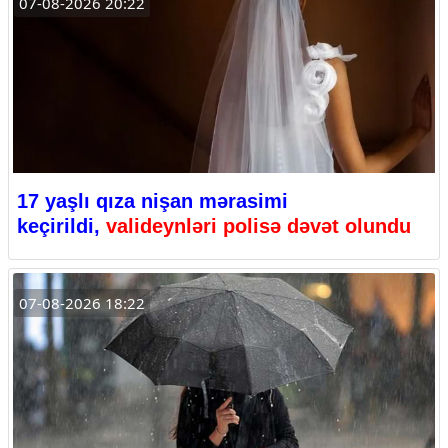
07-08-2026 20:22
17 yaşlı qıza nişan mərasimi
keçirildi,
valideynləri polisə dəvət olundu
07-08-2026 18:22