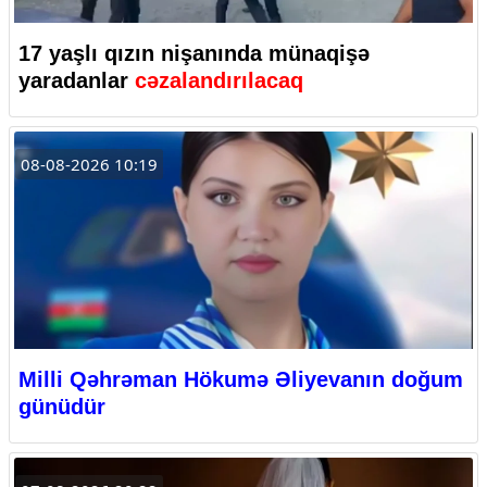
17 yaşlı qızın nişanında münaqişə
yaradanlar
cəzalandırılacaq
08-08-2026 10:19
Milli Qəhrəman Hökumə Əliyevanın doğum
günüdür