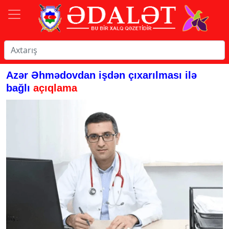
Azər Əhmədovdan işdən çıxarılması ilə
bağlı
açıqlama