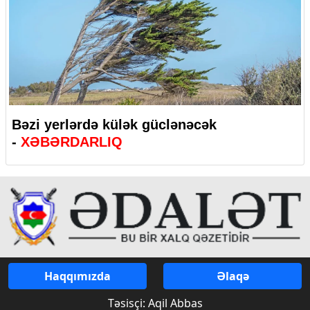
Bəzi yerlərdə külək güclənəcək
-
XƏBƏRDARLIQ
Haqqımızda
Əlaqə
Təsisçi: Aqil Abbas