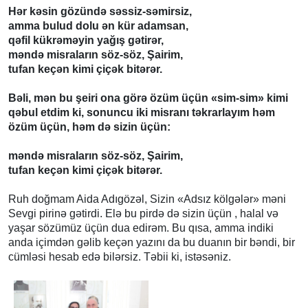
Hər kəsin gözündə səssiz-səmirsiz,
amma bulud dolu ən kür adamsan,
qəfil kükrəməyin yağış gətirər,
məndə misraların söz-söz, Şairim,
tufan keçən kimi çiçək bitərər.
Bəli, mən bu şeiri ona görə özüm üçün «sim-sim» kimi
qəbul etdim ki, sonuncu iki misranı təkrarlayım həm
özüm üçün, həm də sizin üçün:
məndə misraların söz-söz, Şairim,
tufan keçən kimi çiçək bitərər.
Ruh doğmam Aida Adıgözəl, Sizin «Adsız kölgələr» məni
Sevgi pirinə gətirdi. Elə bu pirdə də sizin üçün , halal və
yaşar sözümüz üçün dua edirəm. Bu qısa, amma indiki
anda içimdən gəlib keçən yazını da bu duanın bir bəndi, bir
cümləsi hesab edə bilərsiz. Təbii ki, istəsəniz.