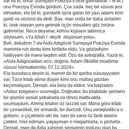
var idi ki, onlar Sumqayıt Poeziya Evinə gəlmədilər – Ə.M.)
onu Poeziya Evində gördüm. Çox sadə, heç bir xüsusi jest
etmədən, elə bil ki, gündəlik işinə gələn bir yazı adamı kimi
gəldi və sözünü də dedi. Bax, mən onda bir daha anladım
ki, ürək istəyən yerə getmək üçün məsafəni göz önünə
gətirmirlər. Necə deyərlər, köhnə kişilərin təbirincə
söyləsəm, «Ya Allah !- deyib düşürsən yola».
Bəli, dekabrın 7-də Aida Adıgözəl Sumqayıt Poeziya Evində
mənimlə ruh dostu kimi birlikdə oldu. Və gözlədiyim
hədiyyəni də mənə təqdim etdi. Özü də avtoqrafla. Yazdı ki,
«Aida Adıgözəldən əziz, doğma, Adam Əbülfət müəllimə
xüsusi hörmətlərimlə. 07.12.2024».
Elə buradaca deyim ki, mənim də bir qəribə xüsusiyyətim
var. Təzə kitab əlimə düşən kimi onu mütləq gözdən
keçirməliyəm. Deməli, elə belə də etdim. Və başladım
«Adsız kölgələr»i oxumağa. Doğrudur, bu kitabdakı şeirlərin
bir qismini sosial şəbəkədə və dövrü mətbuatda
oxumuşdum. Amma kitabın öz ləzzəti var. Mənə görə kitab
bir çəmənlikdi, bir ormandı, bir dənizdi. Onu vərəqlədikcə o
güllərin, o çiçəklərin ətri də, səsi də sənə öz fərdi təsirini
çatdırır, hiss edirsən, yaşayırsan o məqamlarla, o şeirlərlə.
Deməli, mən də Aida xanımın şeirlərinin toplusu olan bu