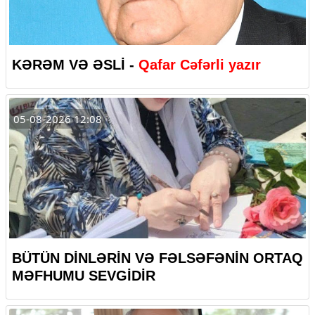
KƏRƏM VƏ ƏSLİ -
Qafar Cəfərli yazır
05-08-2026 12:08
BÜTÜN DİNLƏRİN VƏ FƏLSƏFƏNİN ORTAQ
MƏFHUMU SEVGİDİR