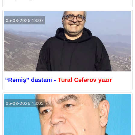
05-08-2026 13:07
“Rəmiş” dastanı -
Tural Cəfərov yazır
05-08-2026 13:05