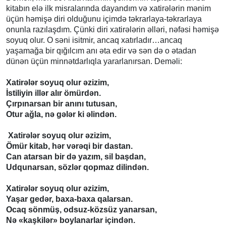
kitabın elə ilk misralarında dayandım və xatirələrin mənim
üçün həmişə diri olduğunu içimdə təkrarlaya-təkrarlaya
onunla razılaşdım. Çünki diri xatirələrin əlləri, nəfəsi həmişə
soyuq olur. O səni isitmir, ancaq xatırladır…ancaq
yaşamağa bir qığılcım anı əta edir və sən də o ətadan
dünən üçün minnətdarlıqla yararlanırsan. Deməli:
Xatirələr soyuq olur əzizim,
İstiliyin illər alır ömürdən.
Çırpınarsan bir anını tutusan,
Otur ağla, nə gələr ki əlindən.
Xatirələr soyuq olur əzizim,
Ömür kitab, hər vərəqi bir dastan.
Can atarsan bir də yazım, sil başdan,
Udqunarsan, sözlər qopmaz dilindən.
Xatirələr soyuq olur əzizim,
Yaşar gedər, baxa-baxa qalarsan.
Ocaq sönmüş, odsuz-közsüz yanarsan,
Nə «kaşkilər» boylanarlar içindən.