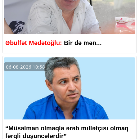
Əbülfət Mədətoğlu:
Bir də mən...
06-08-2026 10:58
“Müsəlman olmaqla ərəb millətçisi olmaq
fərqli düşüncələrdir”