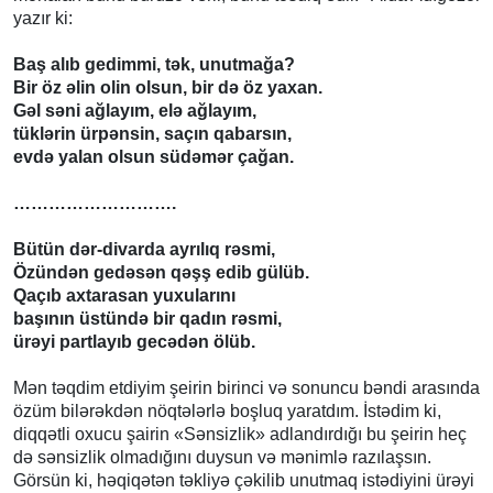
yazır ki:
Baş alıb gedimmi, tək, unutmağa?
Bir öz əlin olin olsun, bir də öz yaxan.
Gəl səni ağlayım, elə ağlayım,
tüklərin ürpənsin, saçın qabarsın,
evdə yalan olsun südəmər çağan.
……………………….
Bütün dər-divarda ayrılıq rəsmi,
Özündən gedəsən qəşş edib gülüb.
Qaçıb axtarasan yuxularını
başının üstündə bir qadın rəsmi,
ürəyi partlayıb gecədən ölüb.
Mən təqdim etdiyim şeirin birinci və sonuncu bəndi arasında
özüm bilərəkdən nöqtələrlə boşluq yaratdım. İstədim ki,
diqqətli oxucu şairin «Sənsizlik» adlandırdığı bu şeirin heç
də sənsizlik olmadığını duysun və mənimlə razılaşsın.
Görsün ki, həqiqətən təkliyə çəkilib unutmaq istədiyini ürəyi