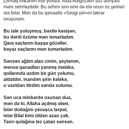
çıxmaq imkanım indi yoxdur. Aida Adıgözəlin söz dünyası
məni sehrləyibdir. Bu sehrin sim-simi də elə onun öz şeirləri
ola bilər. Mən də bu qənaətlə «Sevgi piri»ni təkrar
oxuyuram:
Bu tale yoluymuş, bəxtlə kəsişən,
bu dərdi özümə mən ismarladım.
Qara saçlarını başqa gözəllər,
bəyaz saçlarını mən tumarladım.
Sənsən ağlım alan cinim, şeytanım,
mənsə qanadları yanmış məlakə,
qollarında azdım bir gün yolumu,
aldatdın, inandım şirin kələkə,
o vaxtdan itirdim səndə solumu.
Sən uca minbərdə oxunan dua,
mən də ki, Allaha açılmış ələm.
İstər dodağını yavaşca tərpət,
istər Bilal kimi zildən azan çək,
Tanrı qulağına tez çatan sənsən.