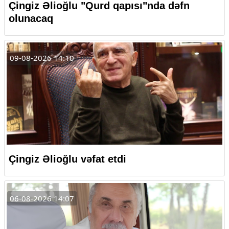
Çingiz Əlioğlu "Qurd qapısı"nda dəfn
olunacaq
09-08-2026 14:10
Çingiz Əlioğlu vəfat etdi
06-08-2026 14:07