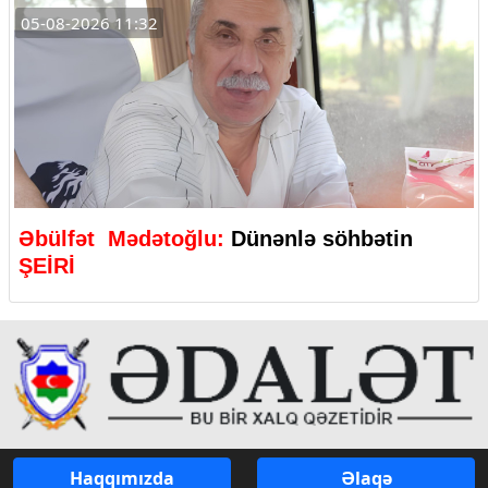
05-08-2026 11:32
Əbülfət Mədətoğlu:
Dünənlə söhbətin
ŞEİRİ
Haqqımızda
Əlaqə