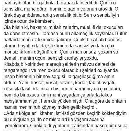
partlayıb ölən bir qadınla bərabər dəfn edibdi. Çünki o
sənsizlik, mənə görə, həmin o qadın və onun ürəyidi. O
ürək dayanıbdırsa, artıq sənsizlik bitib. Sən o sənsizliyin
içində özün də bitmisən.
Ola bilsin ki, baxışım, mülahizələrim, müəllifi də, oxucuları
da qane etməsin. Hardasa bunu əllaməçilik saysınlar. Bütün
hallarda mən öz fikrimdə qalıram. Çünki bir Allah bəndəsi
olaraq həyatımda da, sözümdə də sənsizliyi daha çox
mənsizlik kimi düşünürəm. Çünki mən onsuz yoxam və
deməli, mənim üçün sənsizlik anlayışı yoxdu.
Kitabda bir-birindən maraqlı şeirlərin mövzu dairəsi də
rəngarəngdir və mən oxucu olaraq bu şeirləri oxuyanda
insan hislərinin bir növ sərgisi ilə qarşılaşdığıma əmin
oldum. Yəni, həsrət, vüsal, sevinc, kədər, təbiət ovqatı,
xüsusilə fəsillərlə insan hislərinin harmoniyası çox tutarlı,
həm də bir oxucu kimi məni yaşadan çalarlarla təkcə
naxışlanmamışdı, həm də yüklənmişdi. Ona görə də onların
hamısı mənim ruh köynəyimdən gəlib keçirdi.
«Adsız kölgələr" kitabını isti-isti gözdən keçirib kökləndiyim
bu duyğuları şairin öz misraları ilə yaşam axarına
yönəldirəm. Çünki o duyğuların içərisindən başqa bir üsulla