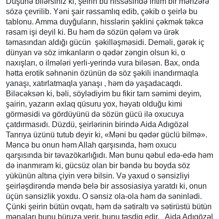
Düşünə bilərsiniz ki, şeirin bu hissəsində intim bir mənzərə
sözə çevrilib. Yəni şair rəssamlıq edib, çəkib o şeirlə bu
tablonu. Amma duyğuların, hisslərin şəklini çəkmək təkcə
rəsam işi deyil ki. Bu həm də sözün qələm və ürək
təmasından aldığı gücün şəkilləşməsidi. Deməli, gərək iç
dünyan və söz imkanların o qədər zəngin olsun ki, o
naxışları, o ilmələri yerli-yerində vura biləsən. Bax, onda
hətta erotik səhnənin özünün də söz şəkili inandırmaqla
yanaşı, xatırlatmaqla yanaşı , həm də yaşadacaqdı.
Biləcəksən ki, bəli, söylədiyim bu fikir tam səmimi deyim,
şairin, yazarın əxlaq qüsuru yox, həyatı olduğu kimi
görməsidi və gördüyünü də sözün gücü ilə oxucuya
çatdırmasıdı. Düzdü, şeirlərinin birində Aida Adıgözəl
Tanrıya üzünü tutub deyir ki, «Məni bu qədər güclü bilmə».
Məncə bu onun həm Allah qarşısında, həm oxucu
qarşısında bir təvazökarlığıdı. Mən bunu qəbul edə-edə həm
də inanmıram ki, gücsüz olan bir bəndə bu boyda söz
yükünün altına çiyin verə bilsin. Və yaxud o sənsizliyi
şeirləşdirəndə məndə belə bir assosiasiya yaratdı ki, onun
üçün sənsizlik yoxdu. O sənsiz ola-ola həm də səninlədi.
Çünki şeirin bütün ovqatı, həm də sətiraltı və sətirüstü bütün
mənaları bunu büruzə verir, bunu təsdiq edir. Aida Adıgözəl