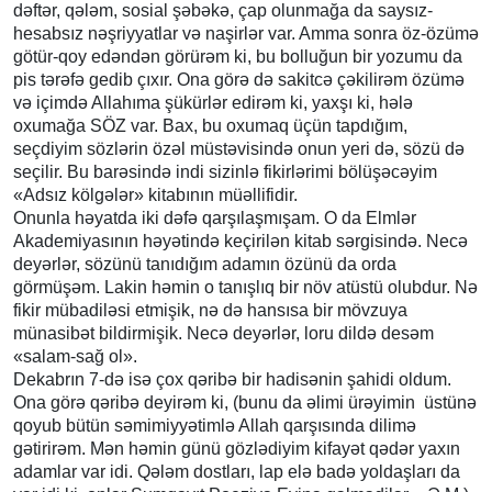
dəftər, qələm, sosial şəbəkə, çap olunmağa da saysız-
hesabsız nəşriyyatlar və naşirlər var. Amma sonra öz-özümə
götür-qoy edəndən görürəm ki, bu bolluğun bir yozumu da
pis tərəfə gedib çıxır. Ona görə də sakitcə çəkilirəm özümə
və içimdə Allahıma şükürlər edirəm ki, yaxşı ki, hələ
oxumağa SÖZ var. Bax, bu oxumaq üçün tapdığım,
seçdiyim sözlərin özəl müstəvisində onun yeri də, sözü də
seçilir. Bu barəsində indi sizinlə fikirlərimi bölüşəcəyim
«Adsız kölgələr» kitabının müəllifidir.
Onunla həyatda iki dəfə qarşılaşmışam. O da Elmlər
Akademiyasının həyətində keçirilən kitab sərgisində. Necə
deyərlər, sözünü tanıdığım adamın özünü da orda
görmüşəm. Lakin həmin o tanışlıq bir növ atüstü olubdur. Nə
fikir mübadiləsi etmişik, nə də hansısa bir mövzuya
münasibət bildirmişik. Necə deyərlər, loru dildə desəm
«salam-sağ ol».
Dekabrın 7-də isə çox qəribə bir hadisənin şahidi oldum.
Ona görə qəribə deyirəm ki, (bunu da əlimi ürəyimin üstünə
qoyub bütün səmimiyyətimlə Allah qarşısında dilimə
gətirirəm. Mən həmin günü gözlədiyim kifayət qədər yaxın
adamlar var idi. Qələm dostları, lap elə badə yoldaşları da