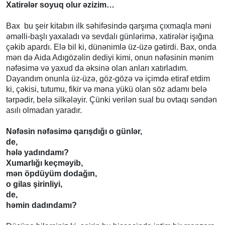
Xatirələr soyuq olur əzizim…
Bax bu şeir kitabın ilk səhifəsində qarşıma çıxmaqla məni
əməlli-başlı yaxaladı və sevdalı günlərimə, xatirələr işığına
çəkib apardı. Elə bil ki, dünənimlə üz-üzə gətirdi. Bax, onda
mən də Aida Adıgözəlin dediyi kimi, onun nəfəsinin mənim
nəfəsimə və yaxud da əksinə olan anları xatırladım.
Dayandım onunla üz-üzə, göz-gözə və içimdə etiraf etdim
ki, çəkisi, tutumu, fikir və məna yükü olan söz adamı belə
tərpədir, belə silkələyir. Çünki verilən sual bu ovtaqı səndən
asılı olmadan yaradır.
Nəfəsin nəfəsimə qarışdığı o günlər,
de,
hələ yadındamı?
Xumarlığı keçməyib,
mən öpdüyüm dodağın,
o gilas şirinliyi,
de,
həmin dadındamı?