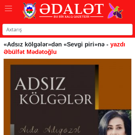
«Adsız kölgələr»dən «Sevgi piri»nə -
yazdı
Əbülfət Mədətoğlu