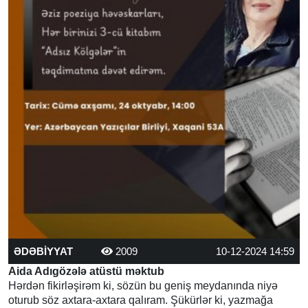
ƏDƏBİYYAT
2009
10-12-2024 14:59
Aida Adıgözələ atüstü məktub
Hərdən fikirləşirəm ki, sözün bu geniş meydanında niyə
oturub söz axtara-axtara qalıram. Şükürlər ki, yazmağa