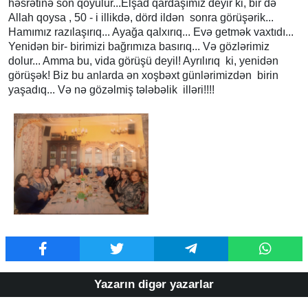
həsrətinə son qoyulur...Elşad qardaşımız deyir ki, bir də
Allah qoysa , 50 - i illikdə, dörd ildən sonra görüşərik...
Hamımız razılaşırıq... Ayağa qalxırıq... Evə getmək vaxtıdı...
Yenidən bir- birimizi bağrımıza basırıq... Və gözlərimiz
dolur... Amma bu, vida görüşü deyil! Ayrılırıq ki, yenidən
görüşək! Biz bu anlarda ən xoşbəxt günlərimizdən birin
yaşadıq... Və nə gözəlmiş tələbəlik illəri!!!!
Yazarın digər yazarlar