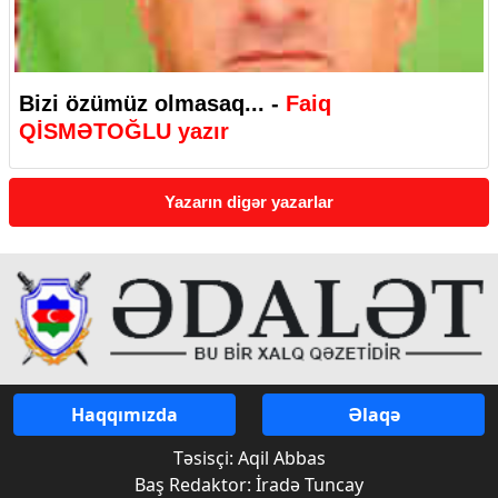
Bizi özümüz olmasaq... -
Faiq
QİSMƏTOĞLU yazır
Yazarın digər yazarlar
Haqqımızda
Əlaqə
Təsisçi: Aqil Abbas
Baş Redaktor: İradə Tuncay