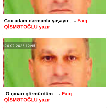
Çox adam dərmanla yaşayır... -
Faiq
QİSMƏTOĞLU yazır
26-07-2026 12:45
O çinarı görmürdüm... -
Faiq
QİSMƏTOĞLU yazır