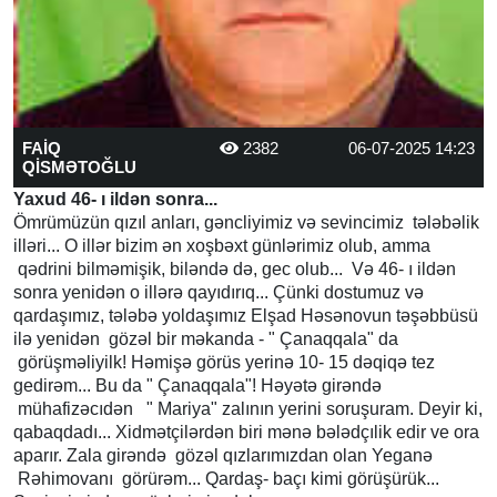
FAİQ
2382
06-07-2025 14:23
QİSMƏTOĞLU
Yaxud 46- ı ildən sonra...
Ömrümüzün qızıl anları, gəncliyimiz və sevincimiz tələbəlik
illəri... O illər bizim ən xoşbəxt günlərimiz olub, amma
qədrini bilməmişik, biləndə də, gec olub... Və 46- ı ildən
sonra yenidən o illərə qayıdırıq... Çünki dostumuz və
qardaşımız, tələbə yoldaşımız Elşad Həsənovun təşəbbüsü
ilə yenidən gözəl bir məkanda - " Çanaqqala" da
görüşməliyilk! Həmişə görüs yerinə 10- 15 dəqiqə tez
gedirəm... Bu da " Çanaqqala"! Həyətə girəndə
mühafizəcıdən " Mariya" zalının yerini soruşuram. Deyir ki,
qabaqdadı... Xidmətçilərdən biri mənə bələdçılik edir ve ora
aparır. Zala girəndə gözəl qızlarımızdan olan Yeganə
Rəhimovanı görürəm... Qardaş- baçı kimi görüşürük...