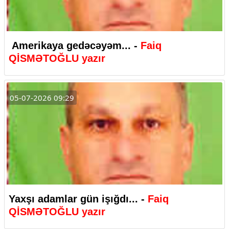
Amerikaya gedəcəyəm... -
Faiq
QİSMƏTOĞLU yazır
05-07-2026 09:29
Yaxşı adamlar gün işığdı... -
Faiq
QİSMƏTOĞLU yazır