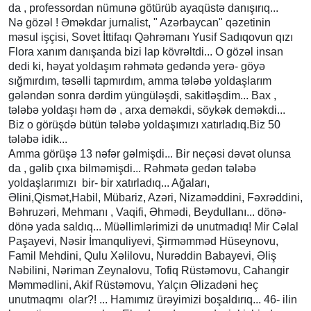
da , professordan nümunə götürüb ayaqüstə danışırıq...
Nə gözəl ! Əməkdar jurnalist, " Azərbaycan" qəzetinin
məsul işçisi, Sovet İttifaqı Qəhrəmanı Yusif Sadıqovun qızı
Flora xanım danışanda bizi lap kövrəltdi... O gözəl insan
dedi ki, həyat yoldaşım rəhmətə gedəndə yerə- göyə
sığmırdım, təsəlli tapmırdım, amma tələbə yoldaşlarım
gələndən sonra dərdim yüngüləşdi, sakitləşdim... Bax ,
tələbə yoldaşı həm də , arxa deməkdi, söykək deməkdi...
Biz o görüşdə bütün tələbə yoldaşımızı xatırladıq.Biz 50
tələbə idik...
Amma görüşə 13 nəfər gəlmişdi... Bir neçəsi dəvət olunsa
da , gəlib çıxa bilməmişdi... Rəhmətə gedən tələbə
yoldaşlarımızı bir- bir xatırladıq... Ağaları,
Əlini,Qismət,Habil, Mübariz, Azəri, Nizaməddini, Fəxrəddini,
Bəhruzəri, Mehmanı , Vaqifi, Əhmədi, Beydullanı... dönə-
dönə yada saldıq... Müəllimlərimizi də unutmadıq! Mir Cəlal
Paşayevi, Nəsir İmanquliyevi, Şirməmməd Hüseynovu,
Famil Mehdini, Qulu Xəlilovu, Nurəddin Babayevi, Əliş
Nəbilini, Nəriman Zeynalovu, Tofiq Rüstəmovu, Cahangir
Məmmədlini, Akif Rüstəmovu, Yalçın Əlizadəni heç
unutmaqmı olar?! ... Hamımız ürəyimizi boşaldırıq... 46- ilin