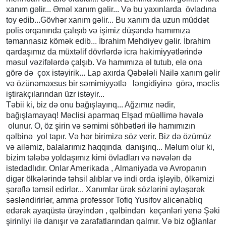
xanım gəlir... Əməl xanım gəlir... Və bu yaxınlarda övladına
toy edib...Gövhər xanım gəlir... Bu xanım da uzun müddət
polis orqanında çalışıb və işimiz düşəndə hamımıza
təmannasız kömək edib... İbrahim Mehdiyev gəlir. İbrahim
qardaşımız da müxtəlif dövrlərdə icra hakimiyyətlərində
məsul vəzifələrdə çalşıb. Və hamımıza əl tutub, elə ona
görə də çox istəyirik... Lap axırda Qəbələli Nailə xanım gəlir
və özünəməxsus bir səmimiyyətlə ləngidiyinə görə, məclis
iştirakçılarından üzr istəyir...
Təbii ki, biz də onu bağışlayırıq... Ağzımız nədir,
bağışlamayaq! Məclisi aparmaq Elşad müəllimə həvalə
olunur. O, öz şirin və səmimi söhbətləri ilə hamımızın
qəlbinə yol tapır. Və hər birimizə söz verir. Biz də özümüz
və ailəmiz, balalarımız haqqında danışırıq... Məlum olur ki,
bizim tələbə yoldaşımız kimi övladları və nəvələrı də
istedadlıdır. Onlar Amerikada , Almaniyada və Avropanın
digər ölkələrində təhsil alıblar və indi orda işləyib, ölkəmizi
şərəflə təmsil edirlər... Xanımlar ürək sözlərini əyləşərək
səsləndirirlər, amma professor Tofiq Yusifov alicənablıq
edərək ayaqüstə ürəyindən , qəlbindən keçənləri yenə Şəki
şirinliyi ilə danışır və zarafatlarından qalmır. Və biz oğlanlar