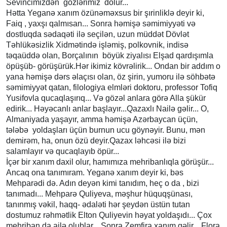
Sevincimizdən gözlərimiz dolur...
Hətta Yeganə xanım özünəməxsus bir şırinliklə deyir ki,
Faiq , yaxşı qalmısan... Sonra həmişə səmimiyyəti və
dostluqda sədaqəti ilə seçilən, uzun müddət Dövlət
Təhlükəsizlik Xidmətində işləmiş, polkovnik, indisə
təqaüddə olan, Borçalının böyük ziyalısı Elşad qardışımla
öpüşüb- görüşürük.Hər ikimiz kövrəlirik... Ondan bir addım o
yana həmişə dərs əlaçısı olan, öz şirin, yumoru ilə söhbətə
səmimiyyət qatan, filologiya elmləri doktoru, professor Tofiq
Yusifovla qucaqlaşırıq... Və gözəl anlara görə Alla şükür
edirik... Həyəcanlı anlar başlayır...Qazaxlı Nailə gəlir... O,
Almaniyada yaşayır, amma həmişə Azərbaycan üçün,
tələbə yoldaşları üçün burnun ucu göynəyir. Bunu, mən
demirəm, ha, onun özü deyir.Qazax ləhcəsi ilə bizi
salamlayır və qucaqlayıb öpür...
İçər bir xanım daxil olur, hamımıza mehribanlıqla görüşür...
Ancaq ona tanımıram. Yeganə xanım deyir ki, bəs
Mehparədi də. Adın deyən kimi tanıdım, heç o da , bizi
tanımadı... Mehparə Quliyeva, məşhur hüquqşünası,
tanınmış vəkil, haqq- ədaləti hər şeydən üstün tutan
dostumuz rəhmətlik Elton Quliyevin həyat yoldaşıdı... Çox
mehriban da ailə olublar... Sonra Zemfira xanım gəlir... Flora