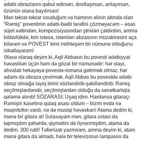
ədəbi obrazlarını qəbul edirsən, dostlaşırsan, anlayırsan,
özünün olana bayılırsan!
Mən təkrar-təkrar oxuduğum və hamının əlinin altında olan
“Rəmiş” povestinin ədəbi-bədii tərəfini çözməyəcəm – əsas
süjet xəttindən, kompozisiyasından ştrixləri çatdırdım, amma
bötüvlükdə, kim istəsə, istənilən abzasının müzakirəsini aça
bilərəm və POVEST kimi möhtəşəm bir nümunə olduğunu
isbatlayaram!
Əlavə olaraq deyim ki, Aqil Abbasın bu povesti ədəbiyyat
həvəsliləri üçün həm də gözəl bir nümunədir: hər olayı,
əhvalatı hekayəyə-povestə-romana gətirmək olmaz, hər
adamı da obraza çevirmək. Aqil Abbas bu povestdə ədəbi
obraz olmağa layiq birini sözləndirib-şəkilləndirib: Rəmiş
seçilmişlərdəndir, seçilmişlərdən olduğu da sənətkarlıqla
qələmə alınıb! SÖZARASI: Uşaq idim. Hardansa gitaraçı
Rəmişin kasetinə qulaq asası oldum – bizim evdə nə
maqnitofon vardı, nə də musiqi həvəskarı! Atama dedim ki,
mənə bir gitara al! Solaxayam mən, gitara ustası da
tapmışdım şəhərdə, qiymətini də öyrənmişdim, atama da
dedim. 300 rubl! Təfərrüatı yazmıram, amma deyim ki, atam
mənə gitara da almadı, hələ bir televizorun lampasını da