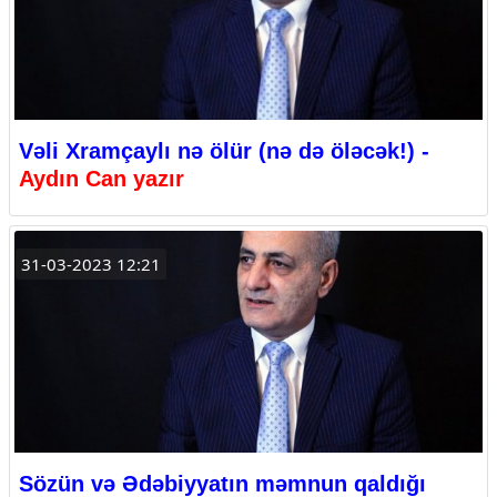
Vəli Xramçaylı nə ölür (nə də öləcək!) -
Aydın Can yazır
31-03-2023 12:21
Sözün və Ədəbiyyatın məmnun qaldığı