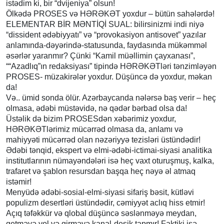
istədim ki, bir “dvijeniya” olsun!
Ölkədə PROSES və HƏRƏKƏT yoxdur – bütün sahələrdə!
ELEMENTAR BİR MƏNTİQİ SUAL: bilirsinizmi indi niyə
“dissident ədəbiyyatı” və “provokasiyon antisovet” yazılar
anlamında-dəyərində-statusunda, faydasında mükəmməl
əsərlər yaranmır? Çünki “Kamil müəllimin çayxanası”,
““Azadlıq”ın redaksiyası” tipində HƏRƏKƏTləri tənzimləyən
PROSES- müzakirələr yoxdur. Düşüncə də yoxdur, məkan
da!
Və.. ümid sonda ölür. Azərbaycanda nələrsə baş verir – heç
olmasa, ədəbi müstəvidə, nə qədər bərbad olsa da!
Üstəlik də bizim PROSESdən xəbərimiz yoxdur,
HƏRƏKƏTlərimiz mücərrəd olmasa da, anlamı və
mahiyyəti mücərrəd olan nəzəriyyə tezisləri üstündədir!
Ədəbi tənqid, ekspert və elmi-ədəbi-ictimai-siyasi analitika
institutlarının nümayəndələri isə heç vaxt oturuşmuş, kalka,
trafaret və şablon resursdan başqa heç nəyə əl atmaq
istəmir!
Menyüdə ədəbi-sosial-elmi-siyasi sifariş bəsit, kütləvi
populizm desertləri üstündədir, cəmiyyət aclıq hiss etmir!
Açıq təfəkkür və qlobal düşüncə səslənməyə meydan,
getməyə yol və girməyə kanal-deşik tapmır! Faktiki isə