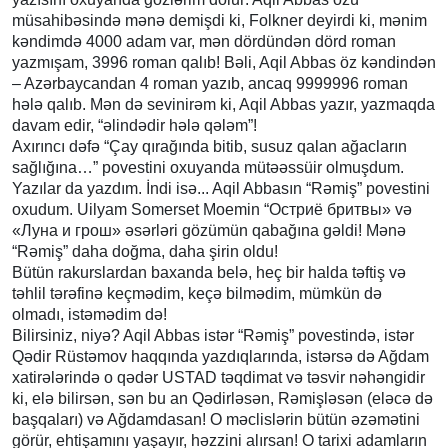
müsahibəsində mənə demişdi ki, Folkner deyirdi ki, mənim
kəndimdə 4000 adam var, mən dördündən dörd roman
yazmışam, 3996 roman qalıb! Bəli, Aqil Abbas öz kəndindən
– Azərbaycandan 4 roman yazıb, ancaq 9999996 roman
hələ qalıb. Mən də sevinirəm ki, Aqil Abbas yazır, yazmaqda
davam edir, “əlindədir hələ qələm”!
Axırıncı dəfə “Çay qırağında bitib, susuz qalan ağacların
sağlığına…” povestini oxuyanda mütəəssüir olmuşdum.
Yazılar da yazdım. İndi isə... Aqil Abbasın “Rəmiş” povestini
oxudum. Uilyam Somerset Moemin “Остриё бритвы» və
«Луна и грош» əsərləri gözümün qabağına gəldi! Mənə
“Rəmiş” daha doğma, daha şirin oldu!
Bütün rakurslardan baxanda belə, heç bir halda təftiş və
təhlil tərəfinə keçmədim, keçə bilmədim, mümkün də
olmadı, istəmədim də!
Bilirsiniz, niyə? Aqil Abbas istər “Rəmiş” povestində, istər
Qədir Rüstəmov haqqında yazdıqlarında, istərsə də Ağdam
xatirələrində o qədər USTAD təqdimat və təsvir nəhəngidir
ki, elə bilirsən, sən bu an Qədirləsən, Rəmişləsən (eləcə də
başqaları) və Ağdamdasan! O məclislərin bütün əzəmətini
görür, ehtişamını yaşayır, həzzini alırsan! O tarixi adamların