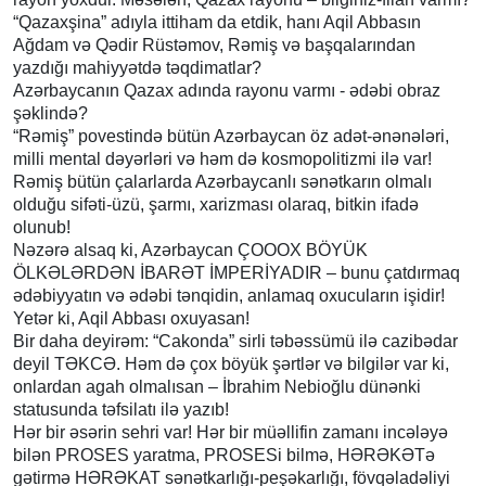
“Qazaxşina” adıyla ittiham da etdik, hanı Aqil Abbasın
Ağdam və Qədir Rüstəmov, Rəmiş və başqalarından
yazdığı mahiyyətdə təqdimatlar?
Azərbaycanın Qazax adında rayonu varmı - ədəbi obraz
şəklində?
“Rəmiş” povestində bütün Azərbaycan öz adət-ənənələri,
milli mental dəyərləri və həm də kosmopolitizmi ilə var!
Rəmiş bütün çalarlarda Azərbaycanlı sənətkarın olmalı
olduğu sifəti-üzü, şarmı, xarizması olaraq, bitkin ifadə
olunub!
Nəzərə alsaq ki, Azərbaycan ÇOOOX BÖYÜK
ÖLKƏLƏRDƏN İBARƏT İMPERİYADIR – bunu çatdırmaq
ədəbiyyatın və ədəbi tənqidin, anlamaq oxucuların işidir!
Yetər ki, Aqil Abbası oxuyasan!
Bir daha deyirəm: “Cakonda” sirli təbəssümü ilə cazibədar
deyil TƏKCƏ. Həm də çox böyük şərtlər və bilgilər var ki,
onlardan agah olmalısan – İbrahim Nebioğlu dünənki
statusunda təfsilatı ilə yazıb!
Hər bir əsərin sehri var! Hər bir müəllifin zamanı incələyə
bilən PROSES yaratma, PROSESi bilmə, HƏRƏKƏTə
gətirmə HƏRƏKAT sənətkarlığı-peşəkarlığı, fövqəladəliyi