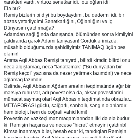
xarakteri vardı, virtuoz sənətkar idi, lotu oğlan idi!
Elə bu?
Rəmiş bizlərin bildiyi bu boydaydımı, bu qədərmi idi, bir
abzas yetərliydimi Sənətkarlığını, Oğlanlığını və İç
Dünyasını çatdırmağa?
Adamdan sağlığında danışanda, ölümündən sonra kimliyini
çatdıranda gərək Adamı tanıyasan! Gördüklərimizdə,
müsahib olduğumuzda şahidliyimiz TANIMAQ üçün bəs
eləmir!
Amma Aqil Abbas Rəmişi tanıyırdı, bilirdi kimdir, bilirdi onu
necə alqışlamaq, necə “lənətləmək” (“Bu dünyadan bir
Rəmiş keçdi” yazısına da nəzər yetirmək lazımdır!) və necə
ağlamaq lazımdır!
Əslində, Aqil Abbasın Ağdam arealını təqdimatında ağır bir
mərsiyə ruhu var, adı povest olsa da, əksər povestlərini
münacat saymaq olar! Aqil Abbasın təqdimatında obrazlar...
METAFORASI güclü, salğarlı, sanballı, səngin olanlardır:
həm bioloji, həm də coğrafi vahid kimi!
Povestin ən vazkeçilməz məqamlarından ilki də elə budur
ki: Rəmişin haçansa və necəsə “hicrət” etməyini çatdırıb!
Kimsə inanmaya bilər, hesab edər ki, tanıdıqları Rəmişin
həyatına bu ştrixi Aqil Abbas yazıçı təxəyyülü ilə düzüb-