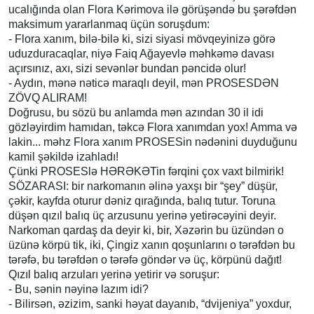
ucalığında olan Flora Kərimova ilə görüşəndə bu şərəfdən
maksimum yararlanmaq üçün soruşdum:
- Flora xanım, bilə-bilə ki, sizi siyasi mövqeyinizə görə
uduzduracaqlar, niyə Faiq Ağayevlə məhkəmə davası
açırsınız, axı, sizi sevənlər bundan pəncidə olur!
- Aydın, mənə nəticə maraqlı deyil, mən PROSESDƏN
ZÖVQ ALIRAM!
Doğrusu, bu sözü bu anlamda mən azından 30 il idi
gözləyirdim hamıdan, təkcə Flora xanımdan yox! Amma və
lakin... məhz Flora xanım PROSESin nədənini duyduğunu
kamil şəkildə izahladı!
Çünki PROSESlə HƏRƏKƏTin fərqini çox vaxt bilmirik!
SÖZARASI: bir narkomanın əlinə yaxşı bir “şey” düşür,
çəkir, kayfda oturur dəniz qırağında, balıq tutur. Toruna
düşən qızıl balıq üç arzusunu yerinə yetirəcəyini deyir.
Narkoman qardaş da deyir ki, bir, Xəzərin bu üzündən o
üzünə körpü tik, iki, Çingiz xanın qoşunlarını o tərəfdən bu
tərəfə, bu tərəfdən o tərəfə göndər və üç, körpünü dağıt!
Qızıl balıq arzuları yerinə yetirir və soruşur:
- Bu, sənin nəyinə lazım idi?
- Bilirsən, əzizim, sanki həyat dayanıb, “dvijeniya” yoxdur,