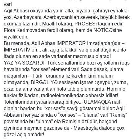
var!
Aqil Abbası oxuyanda yalın əllə, piyada, çəhrayı eynəklə
yox, Azərbaycanı, Azərbaycanlıları sevərək, böyük bilərək
oxumaq lazımdır. Müəllif olaraq, PROSESi təqdim edir,
Flora Kərimovadan fərqli olaraq, həm də NƏTİCƏsinə
yiyəlik edir.
Bu mənada, Aqil Abbas İMPERATOR imza(lardan)dır –
İMPERATİVləri... ali, açıq təfəkkür və qlobal düşüncə ilə
ifadə olunan ən sadə variantlar məcmusu olaraq!
YAZIYA SÖZARDI: Türk seriallarında bəzi əşirətlərin rəqs
havalarında “xor səs” elementi var! Sadə desək, ulama
məqamları – Türk Torununa fizika elm kimi məlum
olmayanda, BİRGƏLİYƏ səsləyən işarəsi: şeypur, zurna,
ocaq qalama variantları hələ tətbiq olunmurdu. Həmin o
türklər fizikadan, radioelektronikadan xəbərsiz idilər!
Totemlərindən yararlanaraq birliyə... ULAMAQLA nail
olanlar hərdən bu “xor səs”ə sayğı göstərməlidirlər: Aqil
Abbasın hər yazısında o “xor səs” – “ulama” var! “Rəmiş”
povestində bu “ulama” elə Rəmişin özüdür, hərçənd
çiynində meymun gəzdirsə də - Maestroyla dialoqu çox
gözəl açıqlamadır!