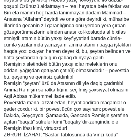
qoşub! Özünüzü aldatmayın – real həyatda belə faktlar var!
Biri elə mənim heç harda tanınmayan dədəm Məmməd –
Anasına “Allahım” deyirdi və ona görə deyirdi ki, müharibə
illərində gecənin zil qaranlığında onu yerdən-yerə çırpan
gözəgörünməzlərin əlindən anası kol-kosluqda alıb xilas
etmişdi: atamın bütün yaxşı keyfiyyətləri barədə cümlə-
cümlə yazılarımda yamzışam, amma atamın başqa işləkləri
haqda yox: oxuyan həmən deyər ki, bu, şeytan belindən və
hətta şeytandan qırx gün qabaq dünyaya gəlib.
Rəmişin xislətindəki bütün yaxşılıqlar mələklərin onu
oddan, yağışdan qoruyan çətir(li) olmasındadır – povestdə
bu, qəşəng və qənirsiz çatdırılıb!
Rəmişin “şeytan” üzü də Atasının diliylə dəqiq çatdırılıb!
Amma Rəmişin sənətkarlığını, seçilmiş şəxsiyyət olmasını
Aqil Abbas mükəmməl ifadə edib.
Poverstdə mənə ləzzət edən, heyrətləndirən məqamlar o
qədər çoxdur ki, bir povest üçün çox sayıram: povest elə
Bakıda, Göyçayda, Şamaxıda, Gəncədə Rəmişin şərəfinə
açılan “baqatı” süfrələr kimi “boqatıy”dır-zəngindir, elə
Rəmişin ifası kimi, virtuozdur!
ZƏRURİ İZAHAT: “Səslər Tablosunda da Vinçi kodu”