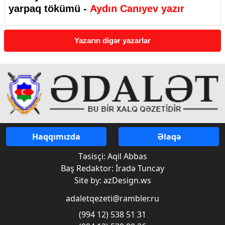
yarpaq tökümü -
Aydın Canıyev yazır
Yazarın digər yazarlar
Haqqımızda
Əlaqə
Təsisçi: Aqil Abbas
Baş Redaktor: İradə Tuncay
Site by: azDesign.ws
adaletqezeti@rambler.ru
(994 12) 538 51 31