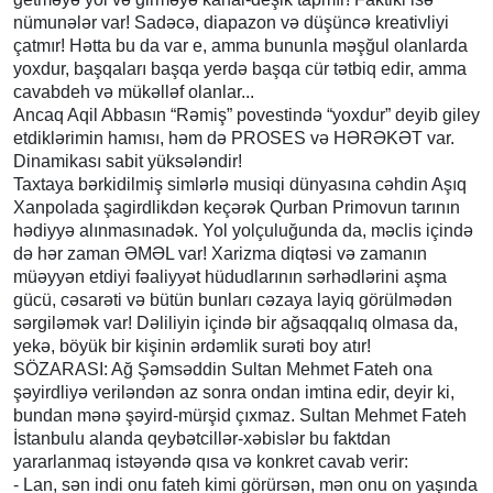
nümunələr var! Sadəcə, diapazon və düşüncə kreativliyi
çatmır! Hətta bu da var e, amma bununla məşğul olanlarda
yoxdur, başqaları başqa yerdə başqa cür tətbiq edir, amma
cavabdeh və mükəlləf olanlar...
Ancaq Aqil Abbasın “Rəmiş” povestində “yoxdur” deyib giley
etdiklərimin hamısı, həm də PROSES və HƏRƏKƏT var.
Dinamikası sabit yüksələndir!
Taxtaya bərkidilmiş simlərlə musiqi dünyasına cəhdin Aşıq
Xanpolada şagirdlikdən keçərək Qurban Primovun tarının
hədiyyə alınmasınadək. Yol yolçuluğunda da, məclis içində
də hər zaman ƏMƏL var! Xarizma diqtəsi və zamanın
müəyyən etdiyi fəaliyyət hüdudlarının sərhədlərini aşma
gücü, cəsarəti və bütün bunları cəzaya layiq görülmədən
sərgiləmək var! Dəliliyin içində bir ağsaqqalıq olmasa da,
yekə, böyük bir kişinin ərdəmlik surəti boy atır!
SÖZARASI: Ağ Şəmsəddin Sultan Mehmet Fateh ona
şəyirdliyə veriləndən az sonra ondan imtina edir, deyir ki,
bundan mənə şəyird-mürşid çıxmaz. Sultan Mehmet Fateh
İstanbulu alanda qeybətcillər-xəbislər bu faktdan
yararlanmaq istəyəndə qısa və konkret cavab verir:
- Lan, sən indi onu fateh kimi görürsən, mən onu on yaşında