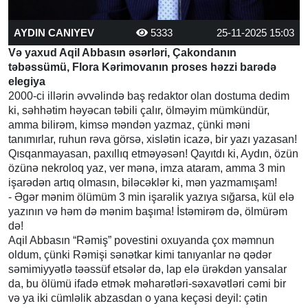
AYDIN CANIYEV
5333
25-11-2025 15:03
Və yaxud Aqil Abbasın əsərləri, Çakondanın
təbəssümü, Flora Kərimovanın proses həzzi barədə
elegiya
2000-ci illərin əvvəlində baş redaktor olan dostuma dedim
ki, səhhətim həyəcan təbili çalır, ölməyim mümkündür,
amma bilirəm, kimsə məndən yazmaz, çünki məni
tanımırlar, ruhun rəva görsə, xislətin icazə, bir yazı yazasan!
Qısqanmayasan, paxıllıq etməyəsən! Qayıtdı ki, Aydın, özün
özünə nekroloq yaz, ver mənə, imza ataram, amma 3 min
işarədən artıq olmasın, biləcəklər ki, mən yazmamışam!
- Əgər mənim ölümüm 3 min işarəlik yazıya sığarsa, kül elə
yazının və həm də mənim başıma! İstəmirəm də, ölmürəm
də!
Aqil Abbasın “Rəmiş” povestini oxuyanda çox məmnun
oldum, çünki Rəmişi sənətkar kimi tanıyanlar nə qədər
səmimiyyətlə təəssüf etsələr də, lap elə ürəkdən yansalar
da, bu ölümü ifadə etmək məharətləri-səxavətləri cəmi bir
və ya iki cümləlik abzasdan o yana keçəsi deyil: çətin