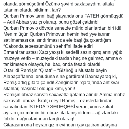
olanda görmüşdüm! Özümə şəyird saxlasaydım, aftafa
tutanım olardı, bildinmi, lan?
Qurban Primov tarını bağışlayanda onu FATEH görmüqşdü
– Aqil Abbas yazıçı olaraq, bunu gözəl çatdırıb!
Qurban Primov o dövrdə sənətdə mürid olanlardan biri idi!
Mənim üçün Qurban Primovun həmin hədiyyə tarının
satılmaması da, sındırlması da elə başlığa çıxardığım
“Cakonda təbəssümünün sehri”ni ifadə edir!
Erməni tar ustası Xaçı yaxşı ki sədəfli sazın qırıqlarını yığıb
muzeyə verib – muzeydəki tardan heç nə gəlməz, amma o
tar kimsədə olsaydı, hə, bax, onda fəsadı olardı!
O tar idi Rəmişin “Qıratı” – “Giziroğlu Mustafa bəyin
Alapaça”larına, əmuduna sinə gərdirən! Baxmayaraq ki,
Rəmiş artıq gitara çalırdı! Zənginlərin “qaraj”ında antikvar
silahlar, maşınlar olduğu kimi, yəni!
Rəmişin obraz sərvəti səxavətlə qələmə alınıb! Amma məhz
səxavətli obrazı! İsrafçı deyil Rəmiş – öz istedadından-
sərvətindən İSTEDAD SƏDƏQƏSİ verən, xüms-zəkat
ayıran çox mömin bir obrazı ilə tanış oldum – ağızlardakı
folklor nəğmələrindən fərqli olaraq!
Gitarasını ona heyran qızın evindən çay gətirən adaşına