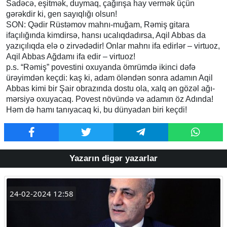
Sadəcə, eşitmək, duymaq, çağırışa hay vermək üçün
gərəkdir ki, gen sayıqlığı olsun!
SON: Qədir Rüstəmov mahnı-muğam, Rəmiş gitara
ifaçılığında kimdirsə, hansı ucalıqdadırsa, Aqil Abbas da
yazıçılıqda elə o zirvədədir! Onlar mahnı ifa edirlər – virtuoz,
Aqil Abbas Ağdamı ifa edir – virtuoz!
p.s. “Rəmiş” povestini oxuyanda ömrümdə ikinci dəfə
ürəyimdən keçdi: kaş ki, adam öləndən sonra adamın Aqil
Abbas kimi bir Şair obrazında dostu ola, xalq ən gözəl ağı-
mərsiyə oxuyacaq. Povest növündə və adamın öz Adında!
Həm də hamı tanıyacaq ki, bu dünyadan biri keçdi!
Yazarın digər yazarlar
24-02-2024 12:58