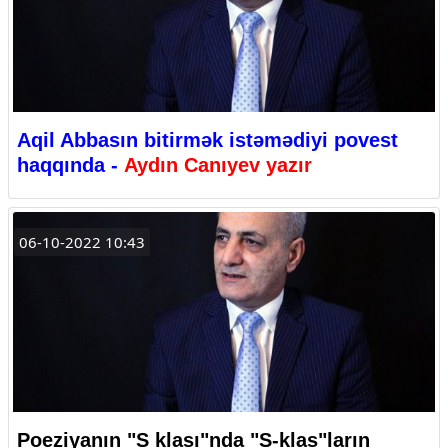
Aqil Abbasın bitirmək istəmədiyi povest
haqqında -
Aydın Canıyev yazır
06-10-2022 10:43
Poeziyanın "S klası"nda "S-klas"ların