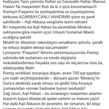
hədiyyəsi Tanrı yanında Nəfsin və Səxavətin Həllac Mənsur,
Hatəm Tai məqamıdır! İllah da ki o qıza toxunmaması!!!
Rəmişin Paqanini ilə eyniləşdirilmə və oxşarlaşdırma
təhkiyəsi AZƏRBAYCANLI VAHİDİNİN qürur və şərəf
səhifəsidir – Aqil Abbasa sevgilərlə təzim edirəm!
Bir məqamda isə Aqil Abbas bu povestdəki Moskva
səhnəsinə görə mənim üçün Uilyam Somerset Moem
ucalığına qalxdı!
Müəllif öz ölkəsinin vətəndaşını-sənətkarını qürurlu, şərəfli
və virtuoz təqdim etməyi bacarmalıdır!
Lyonyanın “Paqanini” filminin prezentasiyasında Rəmişi
səhnədə tək saxlaması və sonda alqışlarla
mükafatlandırması həyatda sıra sayı ilə neçəncisə olsa da,
ədəbiyyatda ilkdir!
Rəmiş verdikləri ovsanaya düşən, əvəzi 700 qat qayıdan
çox nadir seçilmişlərdəndir – dünyanı gəzən “Moskviç”in
Gəncə ətrafında xarab olması və gedib Orta Asiyaya
çıxmasından sonrakı hadisələr bunun təsdiqidir!
Sağ olsun, Aqil Abbas – bu əsrarəngiz məqamları adamın
ürəyinin başını titrədəcək qədər səmimi və məsum yazır!
Hər dəfə Aqil Abbasın bir povestini, bir romanını, bir köşə
yazısını oxuyanda gözlərim dolur: Aqil Abbas özü