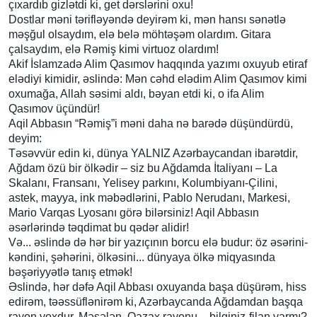
çıxardıb gizlətdi ki, get dərslərini oxu!
Dostlar məni tərifləyəndə deyirəm ki, mən hansı sənətlə
məşğul olsaydım, elə belə möhtəşəm olardım. Gitara
çalsaydım, elə Rəmiş kimi virtuoz olardım!
Akif İslamzadə Alim Qasımov haqqında yazımı oxuyub etiraf
elədiyi kimidir, əslində: Mən cəhd elədim Alim Qasımov kimi
oxumağa, Allah səsimi aldı, bəyan etdi ki, o ifa Alim
Qasımov üçündür!
Aqil Abbasın “Rəmiş”i məni daha nə barədə düşündürdü,
deyim:
Təsəvvür edin ki, dünya YALNIZ Azərbaycandan ibarətdir,
Ağdam özü bir ölkədir – siz bu Ağdamda İtaliyanı – La
Skalanı, Fransanı, Yelisey parkını, Kolumbiyanı-Çilini,
astek, mayya, ink məbədlərini, Pablo Nerudanı, Markesi,
Mario Varqas Lyosanı görə bilərsiniz! Aqil Abbasın
əsərlərində təqdimat bu qədər alidir!
Və... əslində də hər bir yazıçının borcu elə budur: öz əsərini-
kəndini, şəhərini, ölkəsini... dünyaya ölkə miqyasında
bəşəriyyətlə tanış etmək!
Əslində, hər dəfə Aqil Abbası oxuyanda başa düşürəm, hiss
edirəm, təəssüflənirəm ki, Azərbaycanda Ağdamdan başqa
rayon yoxdur. Məsələn, Qazax rayonu – bilginiz-filan varmı?