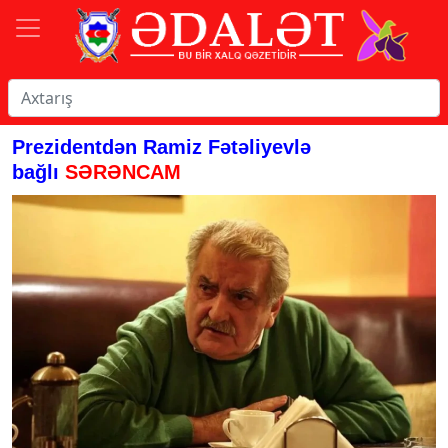
Prezidentdən Ramiz Fətəliyevlə
bağlı
SƏRƏNCAM