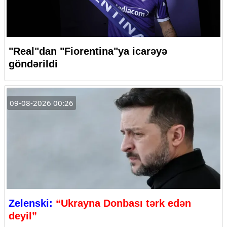
"Real"dan "Fiorentina"ya icarəyə
göndərildi
09-08-2026 00:26
Zelenski:
“Ukrayna Donbası tərk edən
deyil”