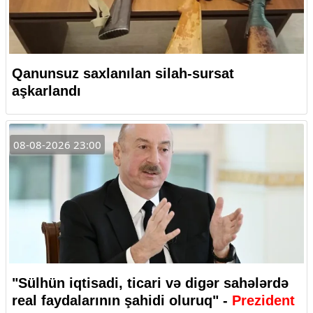
Qanunsuz saxlanılan silah-sursat
aşkarlandı
08-08-2026 23:00
"Sülhün iqtisadi, ticari və digər sahələrdə
real faydalarının şahidi oluruq" -
Prezident