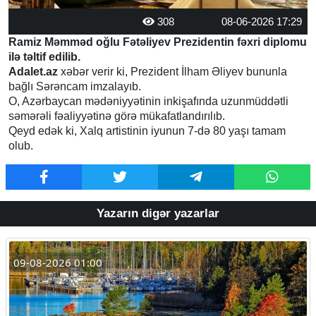
308
08-06-2026 17:29
Ramiz Məmməd oğlu Fətəliyev Prezidentin fəxri diplomu
ilə təltif edilib.
Adalet.az
xəbər verir ki, Prezident İlham Əliyev bununla
bağlı Sərəncam imzalayıb.
O, Azərbaycan mədəniyyətinin inkişafında uzunmüddətli
səmərəli fəaliyyətinə görə mükafatlandırılıb.
Qeyd edək ki, Xalq artistinin iyunun 7-də 80 yaşı tamam
olub.
Yazarın digər yazarlar
09-08-2026 01:00