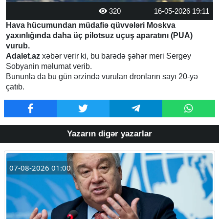
320
16-05-2026 19:11
Hava hücumundan müdafiə qüvvələri Moskva
yaxınlığında daha üç pilotsuz uçuş aparatını (PUA)
vurub.
Adalet.az
xəbər verir ki, bu barədə şəhər meri Sergey
Sobyanin məlumat verib.
Bununla da bu gün ərzində vurulan dronların sayı 20-yə
çatıb.
Yazarın digər yazarlar
07-08-2026 01:00