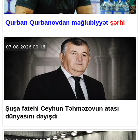
Qurban Qurbanovdan məğlubiyyət
şərhi
07-08-2026 00:16
Şuşa fatehi Ceyhun Təhməzovun atası
dünyasını dəyişdi