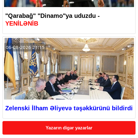
"Qarabağ" "Dinamo"ya uduzdu -
YENİLƏNİB
06-08-2026 21:15
Zelenski İlham Əliyevə təşəkkürünü bildirdi
Yazarın digər yazarlar