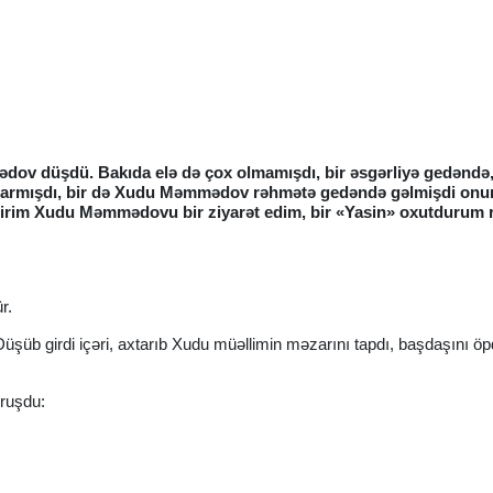
dov düşdü. Bakıda elə də çox olmamışdı, bir əsgərliyə gedəndə,
 çıxarmışdı, bir də Xudu Məmmədov rəhmətə gedəndə gəlmişdi onu
 girim Xudu Məmmədovu bir ziyarət edim, bir «Yasin» oxutdurum
r.
Düşüb girdi içəri, axtarıb Xudu müəllimin məzarını tapdı, başdaşını ö
oruşdu: