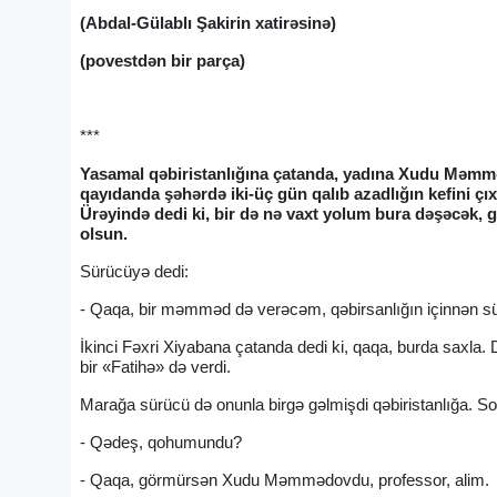
(Abdal-Gülablı Şakirin xatirəsinə)
(povestdən bir parça)
ƏVVƏLİ BURADA
***
Yasamal qəbiristanlığına çatanda, yadına Xudu Məmmə
qayıdanda şəhərdə iki-üç gün qalıb azadlığın kefini
Ürəyində dedi ki, bir də nə vaxt yolum bura dəşəcək,
olsun.
Sürücüyə dedi:
- Qaqa, bir məmməd də verəcəm, qəbirsanlığın içinnən sü
İkinci Fəxri Xiyabana çatanda dedi ki, qaqa, burda saxla. 
bir «Fatihə» də verdi.
Marağa sürücü də onunla birgə gəlmişdi qəbiristanlığa. S
- Qədeş, qohumundu?
- Qaqa, görmürsən Xudu Məmmədovdu, professor, alim.