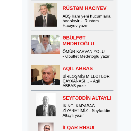
RÜSTƏM HACIYEV
ABŞ İranı yeni hücumlarla
hədələyir - Rüstəm
Hacıyev yazır
ƏBÜLFƏT
MƏDƏTOĞLU
ÖMÜR KARVAN YOLU
- Əbülfət Mədətoğlu yazır
AQİL ABBAS
BİRLƏŞMİŞ MİLLƏTLƏR
ÇAYXANASI… - Aqil
ABBAS yazır
SEYFƏDDİN ALTAYLI
İKİNCİ KARABAĞ
ZİYARETİMİZ - Seyfəddin
Altaylı yazır
İLQAR RƏSUL