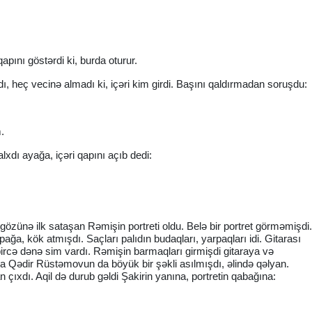
qapını göstərdi ki, burda oturur.
ırdı, heç vecinə almadı ki, içəri kim girdi. Başını qaldırmadan soruşdu:
.
xdı ayağa, içəri qapını açıb dedi:
i gözünə ilk sataşan Rəmişin portreti oldu. Belə bir portret görməmişd
pağa, kök atmışdı. Saçları palıdın budaqları, yarpaqları idi. Gitarası
ə bircə dənə sim vardı. Rəmişin barmaqları girmişdi gitaraya və
a Qədir Rüstəmovun da böyük bir şəkli asılmışdı, əlində qəlyan.
ıxdı. Aqil də durub gəldi Şakirin yanına, portretin qabağına: