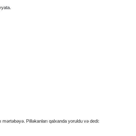
yyata.
ncı mərtəbəyə. Pilləkanları qalxanda yoruldu və dedi: