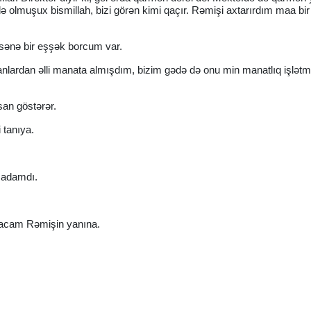
 olmuşux bismillah, bizi görən kimi qaçır. Rəmişi axtarırdım maa bi
sənə bir eşşək borcum var.
lardan əlli manata almışdım, bizim gədə də onu min manatlıq işlətm
an göstərər.
 tanıya.
 adamdı.
aracam Rəmişin yanına.