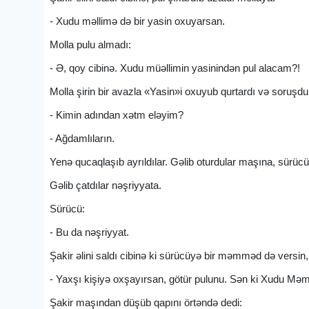
- Xudu məllimə də bir yasin oxuyarsan.
Molla pulu almadı:
- Ə, qoy cibinə. Xudu müəllimin yasinindən pul alacam?!
Molla şirin bir avazla «Yasin»i oxuyub qurtardı və soruşdu
- Kimin adından xətm eləyim?
- Ağdamlıların.
Yenə qucaqlaşıb ayrıldılar. Gəlib oturdular maşına, sürücü
Gəlib çatdılar nəşriyyata.
Sürücü:
- Bu da nəşriyyat.
Şakir əlini saldı cibinə ki sürücüyə bir məmməd də versi
- Yaxşı kişiyə oxşayırsan, götür pulunu. Sən ki Xudu Məm
Şakir maşından düşüb qapını örtəndə dedi: