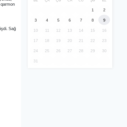
BE
ÇA
ÇƏ
CA
CÜ
ŞƏ
BZ
r qarmon
1
2
3
4
5
6
7
8
9
işdi. Sağ
10
11
12
13
14
15
16
17
18
19
20
21
22
23
24
25
26
27
28
29
30
31