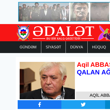
GÜNDƏM
SİYASƏT
DÜNYA
HÜQUQ
Aqil ABBA
QALAN AĞ
AQİL ABB