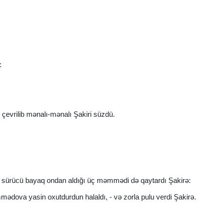
:
 çevrilib mənalı-mənalı Şakiri süzdü.
n, sürücü bayaq ondan aldığı üç məmmədi də qaytardı Şakirə:
mədova yasin oxutdurdun halaldı, - və zorla pulu verdi Şakirə.