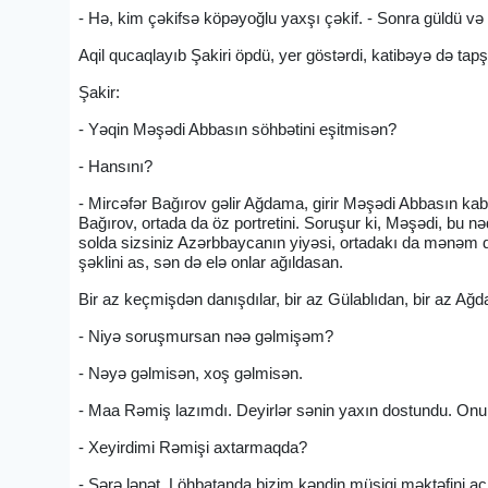
- Hə, kim çəkifsə köpəyoğlu yaxşı çəkif. - Sonra güldü və de
Aqil qucaqlayıb Şakiri öpdü, yer göstərdi, katibəyə də tapşı
Şakir:
- Yəqin Məşədi Abbasın söhbətini eşitmisən?
- Hansını?
- Mircəfər Bağırov gəlir Ağdama, girir Məşədi Abbasın kab
Bağırov, ortada da öz portretini. Soruşur ki, Məşədi, bu nəd
solda sizsiniz Azərbbaycanın yiyəsi, ortadakı da mənəm da
şəklini as, sən də elə onlar ağıldasan.
Bir az keçmişdən danışdılar, bir az Gülablıdan, bir az Ağ
- Niyə soruşmursan nəə gəlmişəm?
- Nəyə gəlmisən, xoş gəlmisən.
- Maa Rəmiş lazımdı. Deyirlər sənin yaxın dostundu. Onu
- Xeyirdimi Rəmişi axtarmaqda?
- Şərə lənət, Löhbatanda bizim kəndin müsiqi məktəfini açı