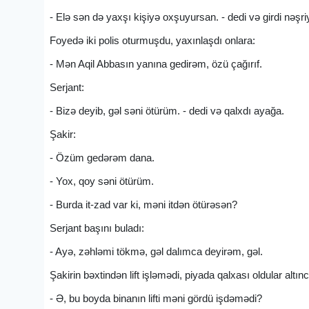
- Elə sən də yaxşı kişiyə oxşuyursan. - dedi və girdi nəşri
Foyedə iki polis oturmuşdu, yaxınlaşdı onlara:
- Mən Aqil Abbasın yanına gedirəm, özü çağırıf.
Serjant:
- Bizə deyib, gəl səni ötürüm. - dedi və qalxdı ayağa.
Şakir:
- Özüm gedərəm dana.
- Yox, qoy səni ötürüm.
- Burda it-zad var ki, məni itdən ötürəsən?
Serjant başını buladı:
- Ayə, zəhləmi tökmə, gəl dalımca deyirəm, gəl.
Şakirin bəxtindən lift işləmədi, piyada qalxası oldular altı
- Ə, bu boyda binanın lifti məni gördü işdəmədi?