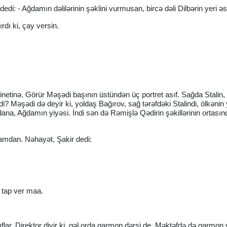
di: - Ağdamın dəlilərinin şəklini vurmusan, bircə dəli Dilbərin yeri əs
rdı ki, çay versin.
inetinə. Görür Məşədi başının üstündən üç portret asıf. Sağda Stalin,
i? Məşədi də deyir ki, yoldaş Bağırov, sağ tərəfdəki Stalindi, ölkənin 
na, Ağdamın yiyəsi. İndi sən də Rəmişlə Qədirin şəkillərinin ortasın
damdan. Nəhayət, Şakir dedi:
 tap ver maa.
flar. Direktor diyir ki, gəl orda qarmon dərsi de. Məktəfdə də qarmon