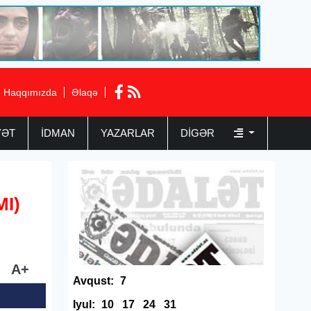
Haqqımızda
Əlaqə
YƏT
İDMAN
YAZARLAR
DIGƏR
MI)
A+
Avqust:
7
Iyul:
10
17
24
31