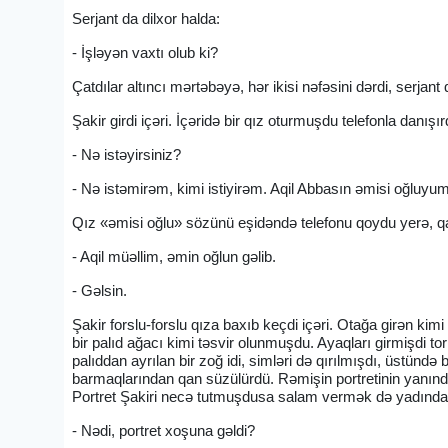
Serjant da dilxor halda:
- İşləyən vaxtı olub ki?
Çatdılar altıncı mərtəbəyə, hər ikisi nəfəsini dərdi, serjant 
Şakir girdi içəri. İçəridə bir qız oturmuşdu telefonla danış
- Nə istəyirsiniz?
- Nə istəmirəm, kimi istiyirəm. Aqil Abbasın əmisi oğluyum
Qız «əmisi oğlu» sözünü eşidəndə telefonu qoydu yerə, qal
- Aqil müəllim, əmin oğlun gəlib.
- Gəlsin.
Şakir forslu-forslu qıza baxıb keçdi içəri. Otağa girən kim
bir palıd ağacı kimi təsvir olunmuşdu. Ayaqları girmişdi tor
palıddan ayrılan bir zoğ idi, simləri də qırılmışdı, üstünd
barmaqlarından qan süzülürdü. Rəmişin portretinin yanınd
Portret Şakiri necə tutmuşdusa salam vermək də yadından ç
- Nədi, portret xoşuna gəldi?