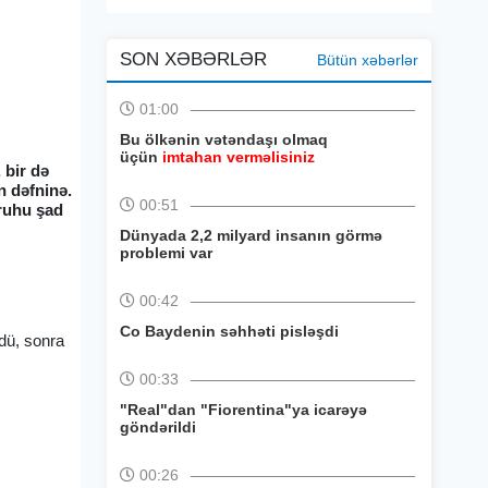
SON XƏBƏRLƏR
Bütün xəbərlər
01:00
Bu ölkənin vətəndaşı olmaq
üçün
imtahan verməlisiniz
 bir də
n dəfninə.
00:51
 ruhu şad
Dünyada 2,2 milyard insanın görmə
problemi var
00:42
Co Baydenin səhhəti pisləşdi
pdü, sonra
00:33
"Real"dan "Fiorentina"ya icarəyə
göndərildi
00:26