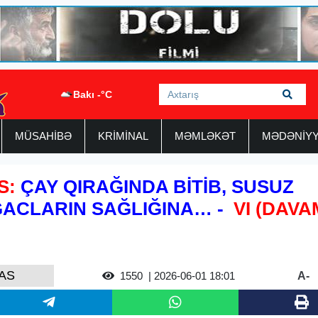
Bakı -°C
MÜSAHİBƏ
KRİMİNAL
MƏMLƏKƏT
MƏDƏNİY
S:
ÇAY QIRAĞINDA BİTİB, SUSUZ
ACLARIN SAĞLIĞINA… -
VI (DAVA
AS
A-
1550
| 2026-06-01 18:01