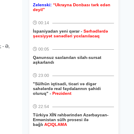
Zelenski:
“Ukrayna Donbası tərk edən
deyil”
00:14
İspaniyadan yeni qərar -
Sərhədlərdə
şəxsiyyət sənədləri yoxlanılacaq
; - Ə,
00:05
Qanunsuz saxlanılan silah-sursat
aşkarlandı
23:00
"Sülhün iqtisadi, ticari və digər
sahələrdə real faydalarının şahidi
oluruq" -
Prezident
22:54
Türkiyə XİN rəhbərindən Azərbaycan-
Ermənistan sülh prosesi ilə
bağlı
AÇIQLAMA