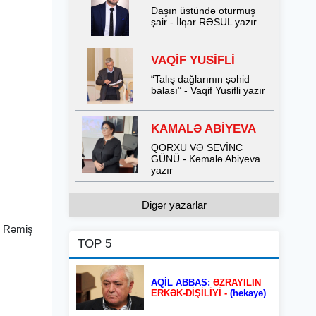
Daşın üstündə oturmuş
şair - İlqar RƏSUL yazır
VAQİF YUSİFLİ
“Talış dağlarının şəhid
balası” - Vaqif Yusifli yazır
KAMALƏ ABİYEVA
QORXU VƏ SEVİNC
GÜNÜ - Kəmalə Abiyeva
yazır
Digər yazarlar
i. Rəmiş
TOP 5
AQİL ABBAS:
ƏZRAYILIN
ERKƏK-DİŞİLİYİ -
(hekayə)