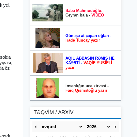
kiydi.
Baba Mahmudoğlu:
Ceyran bala -
VİDEO
Günəşə at çapan oğlan -
İradə Tuncay yazır
 solda
AQİL ABBASIN RƏMİŞ HE
yiyəsi,
KAYƏTİ -
VAQİF YUSİFLİ
yazır
da öz
İnsanlığın uca zirvəsi -
Faiq Qismətoğlu yazır
TƏQVİM / ARXİV
 yoxdu,