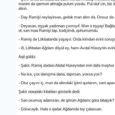
mənim də qarmon almağa pulum yoxdu. Pul oluf cin, biz də
alsın.
- Day Rəmişi neyləyirsən, gedək mən alım da. Onsuz da 
- Deyəsən, eşşək yadınnan çıxmıyıf. Mən o eşşəyi Bağban
ol, sən maa Rəmişi tap, kədçimdi, qohumumdu.
- Rəmiş də Lökbatanda yaşayır. Orda kimdən evini soruşs
- Ə, Löhbatan Ağdam döyül ey, hamı Avdal Hüseynin evini
Aqil güldü:
- Şakir, Rəmiş dədəsi Abdal Hüseyndən min dəfə məşhur
- Nə isə, çox danışma dana, tapırsan, yoxsa yox?
- Otur çayını iç, mən də əlimdəki işimi qurtarım, səni ap
Şakir otaqdakı kitabları göstərib dedi:
- Sən oxumuş adamsan, de görüm Ağdamı görə biləjiyik?
- Görəcəyik. Hələ o qədər Ağdamda toy çalassan.