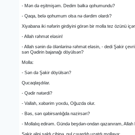
- Mən də eşitmişəm. Dedim bəlkə qohumundu?
- Qaqa, belə qohumum olsa nə dərdim olardı?
Xiyabana iki nəfərin girdiyini görən bir molla tez özünü içər
- Allah rəhmət eləsin!
- Allah sənin də ölənlərinə rəhmət eləsin, - dedi Şakir çe
sən Qədirin bajanağı döyülsən?
Molla:
- Sən də Şakir döyülsən?
Qucaqlaşdılar.
- Qədir nətərdi?
- Vallah, xəbərim yoxdu, Oğuzda olur.
- Bəs, sən qəbirsanlığda nəzirsən?
- Mollalıq edirəm. Gündə beşdən-ondan qazanıram, Allah
Şakir əlini saldı cibinə, pul çıxardıb uzatdı mollaya: