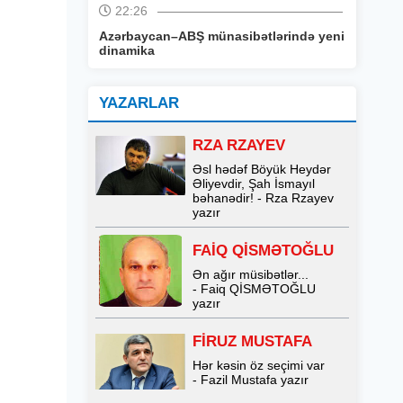
22:26
Azərbaycan–ABŞ münasibətlərində yeni
dinamika
YAZARLAR
RZA RZAYEV
Əsl hədəf Böyük Heydər
Əliyevdir, Şah İsmayıl
bəhanədir! - Rza Rzayev
yazır
FAİQ QİSMƏTOĞLU
Ən ağır müsibətlər...
- Faiq QİSMƏTOĞLU
yazır
FİRUZ MUSTAFA
Hər kəsin öz seçimi var
- Fazil Mustafa yazır