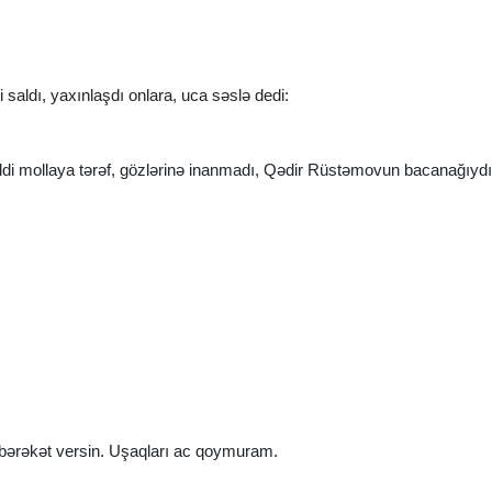
i saldı, yaxınlaşdı onlara, uca səslə dedi:
vrildi mollaya tərəf, gözlərinə inanmadı, Qədir Rüstəmovun bacanağıydı
 bərəkət versin. Uşaqları ac qoymuram.