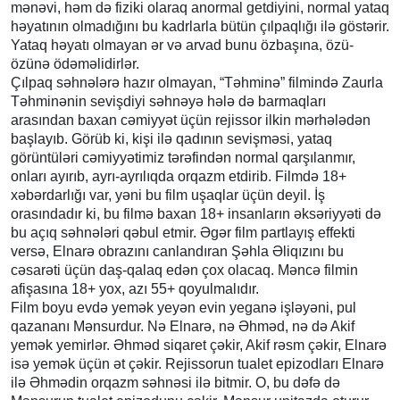
mənəvi, həm də fiziki olaraq anormal getdiyini, normal yataq
həyatının olmadığını bu kadrlarla bütün çılpaqlığı ilə göstərir.
Yataq həyatı olmayan ər və arvad bunu özbaşına, özü-
özünə ödəməlidirlər.
Çılpaq səhnələrə hazır olmayan, “Təhminə” filmində Zaurla
Təhminənin sevişdiyi səhnəyə hələ də barmaqları
arasından baxan cəmiyyət üçün rejissor ilkin mərhələdən
başlayıb. Görüb ki, kişi ilə qadının sevişməsi, yataq
görüntüləri cəmiyyətimiz tərəfindən normal qarşılanmır,
onları ayırıb, ayrı-ayrılıqda orqazm etdirib. Filmdə 18+
xəbərdarlığı var, yəni bu film uşaqlar üçün deyil. İş
orasındadır ki, bu filmə baxan 18+ insanların əksəriyyəti də
bu açıq səhnələri qəbul etmir. Əgər film partlayış effekti
versə, Elnarə obrazını canlandıran Şəhla Əliqızını bu
cəsarəti üçün daş-qalaq edən çox olacaq. Məncə filmin
afişasına 18+ yox, azı 55+ qoyulmalıdır.
Film boyu evdə yemək yeyən evin yeganə işləyəni, pul
qazananı Mənsurdur. Nə Elnarə, nə Əhməd, nə də Akif
yemək yemirlər. Əhməd siqaret çəkir, Akif rəsm çəkir, Elnarə
isə yemək üçün ət çəkir. Rejissorun tualet epizodları Elnarə
ilə Əhmədin orqazm səhnəsi ilə bitmir. O, bu dəfə də