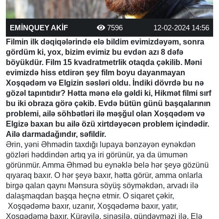
EMİNQUEY AKİF
7596
12-02-2024 14:56
Filmin ilk dəqiqələrində elə bildim evimizdəyəm, sonra
gördüm ki, yox, bizim evimiz bu evdən azı 8 dəfə
böyükdür. Film 15 kvadratmetrlik otaqda çəkilib. Məni
evimizdə hiss etdirən şey film boyu dayanmayan
Xoşqədəm və Elgizin səsləri oldu. İndiki dövrdə bu nə
gözəl tapıntıdır? Hətta mənə elə gəldi ki, Hikmət filmi sırf
bu iki obraza görə çəkib. Evdə bütün günü başqalarının
problemi, ailə söhbətləri ilə məşğul olan Xoşqədəm və
Elgizə baxan bu ailə özü xirtdəyəcən problem içindədir.
Ailə darmadağındır, səfildir.
Ərin, yəni Əhmədin taxdığı lupaya bənzəyən eynəkdən
gözləri həddindən artıq ya iri görünür, ya da ümumən
görünmür. Amma Əhməd bu eynəklə belə hər şeyə gözünü
qıyaraq baxır. O hər şeyə baxır, hətta görür, amma onlarla
birgə qalan qaynı Mənsura söyüş söyməkdən, arvadı ilə
dalaşmaqdan başqa heçnə etmir. O siqaret çəkir,
Xoşqədəmə baxır, uzanır, Xoşqədəmə baxır, yatır,
Xoşqədəmə baxır. Kürəyilə, sinəsilə, gündəyməzi ilə. Elə