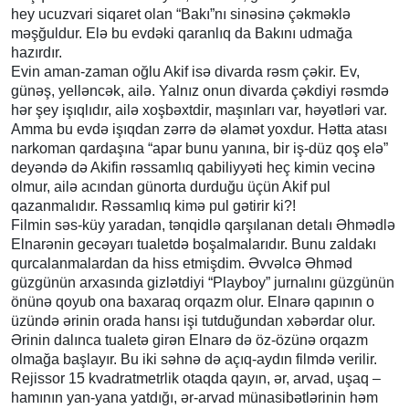
hey ucuzvari siqaret olan “Bakı”nı sinəsinə çəkməklə
məşğuldur. Elə bu evdəki qaranlıq da Bakını udmağa
hazırdır.
Evin aman-zaman oğlu Akif isə divarda rəsm çəkir. Ev,
günəş, yelləncək, ailə. Yalnız onun divarda çəkdiyi rəsmdə
hər şey işıqlıdır, ailə xoşbəxtdir, maşınları var, həyətləri var.
Amma bu evdə işıqdan zərrə də əlamət yoxdur. Hətta atası
narkoman qardaşına “apar bunu yanına, bir iş-düz qoş elə”
deyəndə də Akifin rəssamlıq qabiliyyəti heç kimin vecinə
olmur, ailə acından günorta durduğu üçün Akif pul
qazanmalıdır. Rəssamlıq kimə pul gətirir ki?!
Filmin səs-küy yaradan, tənqidlə qarşılanan detalı Əhmədlə
Elnarənin gecəyarı tualetdə boşalmalarıdır. Bunu zaldakı
qurcalanmalardan da hiss etmişdim. Əvvəlcə Əhməd
güzgünün arxasında gizlətdiyi “Playboy” jurnalını güzgünün
önünə qoyub ona baxaraq orqazm olur. Elnarə qapının o
üzündə ərinin orada hansı işi tutduğundan xəbərdar olur.
Ərinin dalınca tualetə girən Elnarə də öz-özünə orqazm
olmağa başlayır. Bu iki səhnə də açıq-aydın filmdə verilir.
Rejissor 15 kvadratmetrlik otaqda qayın, ər, arvad, uşaq –
hamının yan-yana yatdığı, ər-arvad münasibətlərinin həm