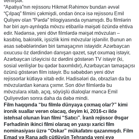
verilişlər.
“Apatiya”nın rejissoru Hikmət Rəhimov bundan əvvəl
“Çılpaq” filmini çəkmişdi, ondan öncə isə rejissoru Emil
Quliyev olan “Pərdə” trilogiyasında oynamışdı. Bu filmlərin
hər biri ayrı-ayrılıqda mövzu etibarilə məişəti özündə ehtiva
edir. Nədənsə, yeni dövr filmlərdə məişət mövzuları –
kasıblıq, bakirəlik, işsizlik kimi mövzular işlənilir. Bunun ən
əsas səbəblərindən biri tamaşaçının istəyidir. Azərbaycan
oxucusu öz dərdindən danışan qəzet, sayt oxumaq istəyir,
Azərbaycan izləyicisi öz dərdini göstərən TV istəyir (ki,
sosial verilişlər bu qədər baxımlıdır), Azərbaycan tamaşaçısı
özünü göstərən film istəyir. Bu səbəbdən yeni dövr
rejissorlar kütləyə xitab edir. Hadisələri də, obrazları da bu
mövzulardan kənara çıxmır. Son dövr filmlərdə bu
mövzulara xitab, açıq, söyüşlü dialoqlar məncə Emil
Quliyevdən sonra daha da dəbə mindi.
Film haqqında “bu filmlə dünyaya çıxmaq olar?” kimi
ironik suallar verən olacaq, deyim ki, 2016-cı ildə
istehsal olunan İran filmi “Satıcı”. İranlı rejissor Əsgər
Fərhadinin ikinci filmi olaraq ən yaxşı xarici film
nominasiyası üzrə “Oskar” mükafatını qazanmışdı. Film
Emad və Rana adlı cütlüyün Tehranda yeni evə