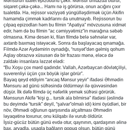
Mənsurun tualet epizodunu çəkir. Mənsur unitazda oturur,
siqaret çəkə-çəkə... Hamı nə iş görürsə, onun acığını çıxır
tualetdə. Hə, rejissor vəziyyəti yüngülləşdirmək üçün Akifin
hamamda çimmək kadrlarını da unutmayıb. Rejissorun bu
çılpaq epizodları həm bu filmin “Apatiya” mövzusuna xidmət
edir, həm də bu filmin “ac cəmiyyətimiz”in marağına səbəb
olmasına. Kimə desən ki, filan filmdə belə səhnələr var,
axtarıb baxmaq istəyəcək. Sonra da başlayacaq qınamağa.
Filmdə Azər Aydəmirin oynadığı, “rusyət”dən gəlmiş qohum
Aqlay obrazıvə xüsusən də bir frazası mənə, eləcə də
zaldakı insanlara ləzzət elədi:
“Bu Xoşu çox mərd qadındır. Vallah, Azərbaycan dövlətçiliyi,
suverenliyi üçün çox böyük işlər görür”.
Bayaq qeyd etdiyim “ancaq Mənsur yeyir” ifadəsi Əhmədin
Mənsuru ad günü süfrəsində öldürməyi ilə qüvvəsindən
düşür. İlk dəfə filmdə üç nəfərlik yemək süfrəsi görürük.
Mənsurun Akifə “kişi g... tursik ala bilmirsə” ifadəsi (əslində
bu deyimdə “tursik” deyil, “şalvar”olmalı idi) kimi öyüdləri, bir
növ, Əhmədi oğlunun qarşısında alçaltması Əhmədin
ləyaqətinə toxunur, onu külqabı ilə vurub öldürür.
İşsiz-gücüz bütün günü evdə otur, qaynının, qardaşının əlinə
bax, arvadla, uşaqla bağların qopuq olsun, bütün günü