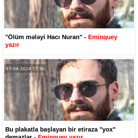
"Ölüm mələyi Hacı Nuran" -
Eminquey
yazır
17-04-2024 17:36
Bu plakatla başlayan bir etiraza "yox"
deməzlər -
Eminquey yazır