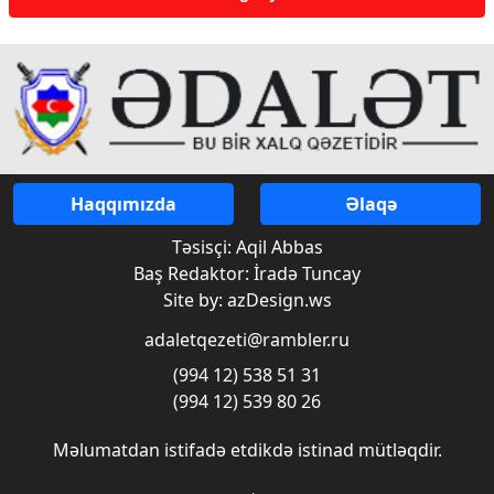
Haqqımızda
Əlaqə
Təsisçi: Aqil Abbas
Baş Redaktor: İradə Tuncay
Site by: azDesign.ws
adaletqezeti@rambler.ru
(994 12) 538 51 31
(994 12) 539 80 26
Məlumatdan istifadə etdikdə istinad mütləqdir.