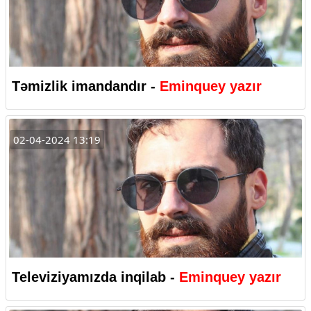
Təmizlik imandandır -
Eminquey yazır
02-04-2024 13:19
Televiziyamızda inqilab -
Eminquey yazır