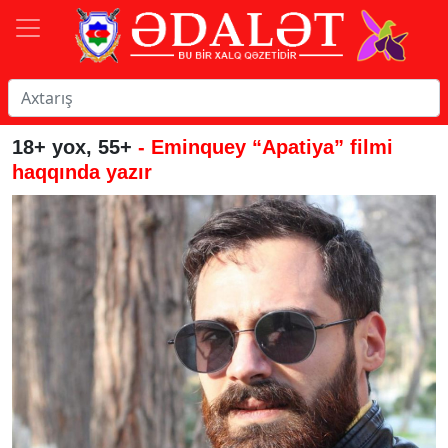
18+ yox, 55+
- Eminquey “Apatiya” filmi
haqqında yazır