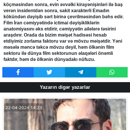
köçməsindən sonra, evin əvvəlki kirayənişinləri ilə baş
verən insidentdən sonra, sakit xarakterli Emadın
kökündən dəyişib sərt birinə çevrilməsindən bəhs edir.
Film İran cəmiyyətində ictimai dəyişikliklərin
anatomiyasını əks etdirir, cəmiyyətin ailələrə təsirini
araşdırır. Orada da bizim məişət hadisəsi hesab
etdiyimiz zorlama faktoru var və mövzu məişətdir. Yəni
məsələ məncə təkcə mövzu deyil, həm ölkənin film
sektoru ilə dünya film sektorunun əlaqələri önəmli
faktdır, həm də ölkənin dünyadakı nüfuzu.
Yazarın digər yazarlar
22-04-2024 14:23