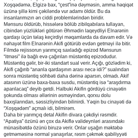
Xoşqədəmə, Elgizə bax, “çest”inə dəyməsin, amma həqiqət
üzünə şillə kimi çəkiləndə vur adamı öldür. Bu da
insanlarımızın ən ciddi problemlərindən biridir.
Mənsuru öldürüb, hissələrə bölüb zibilqabılara tullayan,
cibindən yüzlükləri götürən Əhmədin laqeydliyi Elnarənin
qardaşı üçün təlaş keçirdiyi məqamlarda da davam edir. Və
nəhayət film Elnarənin Akifi götürüb evdən getməyi ilə bitir.
Filmdə rejissorun yarımçıq saxladığı epizod Mənsurun
“itməsi” ilə bağlı evə çağırılan müstəntiq epizodudur.
Müstəntiq gəlir, bir-iki standart sual verir. Açığı, gözlədim ki,
Akifi çağırıb “ananla qardaşının arası necə idi?” sualından
sonra müstəntiq söhbəti daha dərinə aparsın, olmadı. Akif
atasının üzünə baxa-baxa susdu, müstəntiq isə “araşdırma
aparılacaq” deyib getdi. Halbuki Akifin gördüyü cinayətin
şokunda olması əllərinin əsməyindən, qorxu dolu
baxışlarından, səssizliyindən bilinirdi. Yəqin bu cinayəti də
“Xoşqədəm” açmalı idi, bilmirəm.
Daha bir yarımçıq detal Akifin divara çəkdiyi rəsmdir.
“Apatiya” özünü ən çox da Akiflə valideynləri arasındakı
münasibətdə özünü biruzə verir. Onlar uşağın məktəbə
getməməsinə normal yanaşırlar, rəsm çəkmək qabiliyyəti