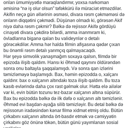
onları ümumiyyətlə maraqlandırmır, yoxsa narkoman
əmisinə “nə iş olur olsun” təfəkkürü ilə müraciət etməzdilər.
Akifin neçə gün əllərinin əsməsi, divara rəsm çəkməməsi də
onların diqqətini çəkmədi. Düşünən olmadı ki, görəsən Akif
niyə daha rəsm çəkmir? Bəlkə də rejissor Akifə gördüyü
cinayəti divara çəkdirə bilərdi, amma inanmıram ki,
övladlarına biganə qalan bu valideynlər o detalı
görəcəkdilər. Amma hər halda filmin afişasına qədər çıxan
bu önəmli rəsm detalı yarımçıq qalmayacaqdı.
Hər şeyə simvolik yanaşmağım soxaya qalsın, filmdə bir
epizoda ilişib qaldım. Hansı ki Əhməd qaynını öldürəndən
sonra onu baltayla şaqqalamışdı. Və sonra qan izlərini
təmizləməyə başlamışdı. Bax, həmin epizodda o, xalçanı
qaldırır. bax o xalçanın altındakı toza ilişib qaldım. Bu toza
kasıb evlərində daha çox rast gəlmək olur. Hətta elə ailələr
var ki, evin bütün tozunu tez-bazar xalçanın altına süpürür.
Bax bu epizodda bəlkə də ilk dəfə o xalçanın altı təmizlənir.
Əhməd evi başdan-ayağa silib təmizləyir. Bu detal bəlkə də
rejissorun iradəsindən kənar filmə xidmət etmiş oldu. Bütün
çirkabını xalçanın altında ört-basdır etmək və cəmiyyətin
çirkabını göz önünə tökən, bütün günü yayımlanan sosial