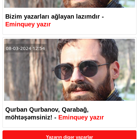
Bizim yazarları ağlayan lazımdır -
Eminquey yazır
08-03-2024 12:54
Qurban Qurbanov, Qarabağ,
möhtəşəmsiniz! -
Eminquey yazır
Yazarın digər yazarlar