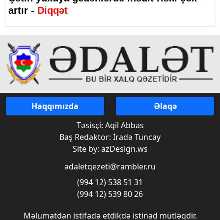
artır -
Diqqət
Haqqımızda
Əlaqə
Təsisçi: Aqil Abbas
Baş Redaktor: İradə Tuncay
Site by: azDesign.ws
adaletqezeti@rambler.ru
(994 12) 538 51 31
(994 12) 539 80 26
Məlumatdan istifadə etdikdə istinad mütləqdir.