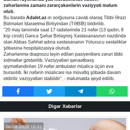
zəhərlənmə zamanı zərərçəkənlərin vəziyyəti məlum
olub.
Bu barədə
Adalet.az
-ın sorğusuna cavab olaraq Tibbi Ərazi
Bölmələri İdarəetmə Birliyindən (TƏBİB) bildirilib.
"20 may tarixində saat 17 radələrində 21 nəfər (13 qadın, 8
kişi cinsli) Gəncə Şəhər Birləşmiş Xəstəxanasının nəzdində
olan Abbas Səhhət adına xəstəxananın Yoluxucu xəstəliklər
şöbəsinə hospitalizasiya olunub.
Zəhərlənmə diaqnozu təyin edilən pasiyentlərə zəruri tibbi
xidmətlər göstərilib. Vəziyyətləri qənaətbəxş
qiymətləndirilən 19 nəfər ambulator müalicə üçün evə
buraxılıb. İki nəfərin müalicəsi isə müvafiq şöbədə davam
etdirilir, vəziyyətləri stabildir", - məlumatda qeyd edilib.
Digər Xəbərlər
06-08-2026 10:32