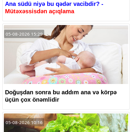
Ana südü niyə bu qədər vacibdir? -
Mütəxəssisdən açıqlama
05-08-2026 15:29
Doğuşdan sonra bu addım ana və körpə
üçün çox önəmlidir
05-08-2026 10:16