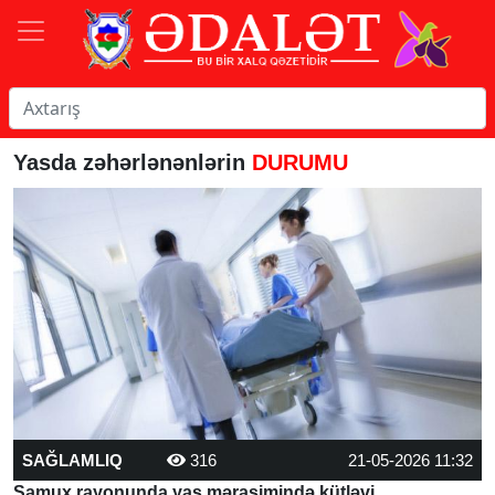
Yasda zəhərlənənlərin
DURUMU
SAĞLAMLIQ
316
21-05-2026 11:32
Samux rayonunda yas mərasimində kütləvi