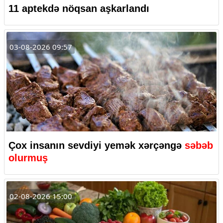
11 aptekdə nöqsan aşkarlandı
03-08-2026 09:57
Çox insanın sevdiyi yemək xərçəngə
səbəb
olurmuş
02-08-2026 15:00