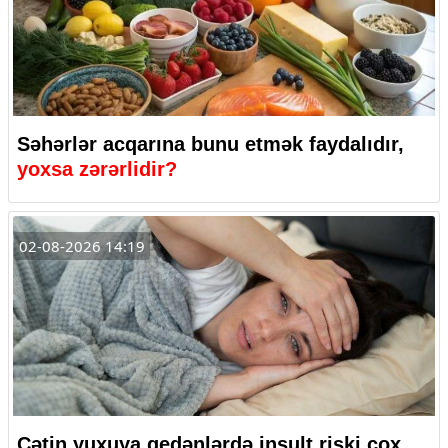
Səhərlər acqarına bunu etmək faydalıdır,
yoxsa zərərlidir?
02-08-2026 14:19
Çətin yuxuya gedənlərdə insult riski çox