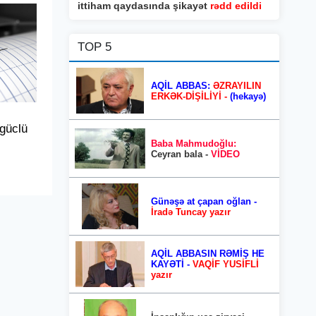
ittiham qaydasında şikayət
rədd edildi
TOP 5
AQİL ABBAS:
ƏZRAYILIN
ERKƏK-DİŞİLİYİ -
(hekayə)
güclü
Baba Mahmudoğlu:
Ceyran bala -
VİDEO
Günəşə at çapan oğlan -
İradə Tuncay yazır
AQİL ABBASIN RƏMİŞ HE
KAYƏTİ -
VAQİF YUSİFLİ
yazır