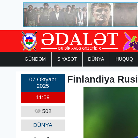
GÜNDƏM
SİYASƏT
DÜNYA
HÜQUQ
Finlandiya Rusi
07 Oktyabr
2025
11:59
502
DÜNYA