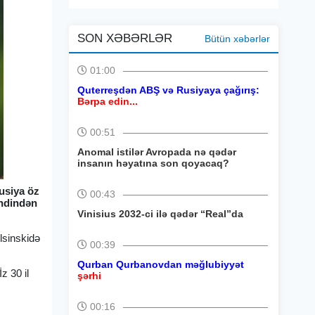
SON XƏBƏRLƏR
Bütün xəbərlər
01:00
Quterreşdən ABŞ və Rusiyaya çağırış:
Bərpa edin...
00:51
Anomal istilər Avropada nə qədər
insanın həyatına son qoyacaq?
Rusiya öz
00:43
əndindən
Vinisius 2032-ci ilə qədər “Real”da
lsinskidə
00:39
Qurban Qurbanovdan məğlubiyyət
z 30 il
şərhi
00:16