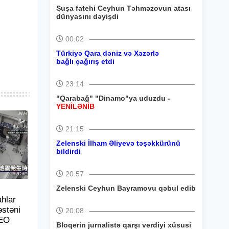
Şuşa fatehi Ceyhun Təhməzovun atası
dünyasını dəyişdi
00:02
Türkiyə Qara dəniz və Xəzərlə
bağlı çağırış etdi
23:14
"Qarabağ" "Dinamo"ya uduzdu -
YENİLƏNİB
21:15
Zelenski İlham Əliyevə təşəkkürünü
bildirdi
20:57
Zelenski Ceyhun Bayramovu qəbul edib
hlar
əstəni
20:08
DEO
Bloqerin jurnalistə qarşı verdiyi xüsusi