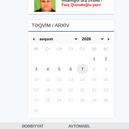
İnsanlığın uca zirvəsi -
Faiq Qismətoğlu yazır
TƏQVİM / ARXİV
BE
ÇA
ÇƏ
CA
CÜ
ŞƏ
BZ
1
2
3
4
5
6
7
8
9
10
11
12
13
14
15
16
17
18
19
20
21
22
23
24
25
26
27
28
29
30
31
ƏDƏBİYYAT
AVTOMABİL