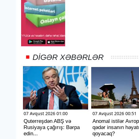
DIGƏR XƏBƏRLƏR
07 Avqust 2026 01:00
07 Avqust 2026 00:51
Quterreşdən ABŞ və
Anomal istilər Avro
Rusiyaya çağırış: Bərpa
qədər insanın həyat
edin...
qoyacaq?