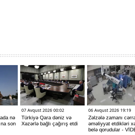
07 Avqust 2026 00:02
06 Avqust 2026 19:19
pada nə
Türkiyə Qara dəniz və
Zəlzələ zamanı cərra
ına son
Xəzərlə bağlı çağırış etdi
əməliyyat etdikləri x
belə qorudular - Vİ