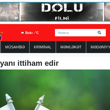
Bakı -°C
MÜSAHİBƏ
KRİMİNAL
MƏMLƏKƏT
MƏDƏNİY
yanı ittiham edir