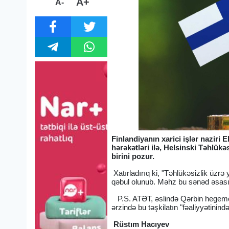
A+
A-
Finlandiyanın xarici işlər naziri
hərəkətləri ilə, Helsinski Təhlü
birini pozur.
Xatırladırıq ki, "Təhlükəsizlik üzr
qəbul olunub. Məhz bu sənəd əsas
P.S. ATƏT, əslində Qərbin hegemon 
ərzində bu təşkilatın "fəaliyyətinind
Rüstım Hacıyev