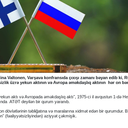
 Elina Valtonen, Varşava konfransıda çıxışı zamanı bəyan edib ki, 
kəsizlik üzrə yekun aktının və Avropa əməkdaşlıq aktının hər on b
ə yekun aktı və Avropada əməkdaşlıq aktı", 1975-ci il avqustun 1-də He
ında ATƏT deyilən bir qurum yaranıb.
dövlətlərinin təbliğatına və maralarına xidmət edən bir qurumdur. Bİ
ən" (fəaliyyətsizliyindən) əziyyət çəkmişik.