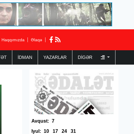
Haqqımızda
Əlaqə
YƏT
İDMAN
YAZARLAR
DIGƏR
Avqust:
7
Iyul:
10
17
24
31