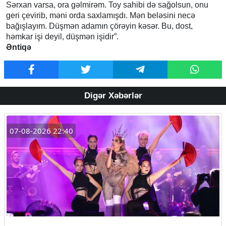
Sərxan varsa, ora gəlmirəm. Toy sahibi də sağolsun, onu
geri çevirib, məni orda saxlamışdı. Mən beləsini necə
bağışlayım. Düşmən adamın çörəyin kəsər. Bu, dost,
həmkar işi deyil, düşmən işidir”.
Əntiqə
Digər Xəbərlər
07-08-2026 22:40