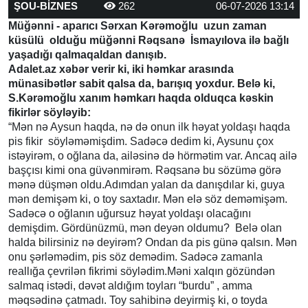
ŞOU-BİZNES
262
06-07-2026 13:14
Müğənni - aparıcı Sərxan Kərəmoğlu uzun zaman
küsülü olduğu müğənni Rəqsanə İsmayılova ilə bağlı
yaşadığı qalmaqaldan danışıb.
Adalet.az xəbər verir ki, iki həmkar arasında
münasibətlər sabit qalsa da, barışıq yoxdur. Belə ki,
S.Kərəmoğlu xanım həmkarı haqda olduqca kəskin
fikirlər söyləyib:
“Mən nə Aysun haqda, nə də onun ilk həyat yoldaşı haqda
pis fikir söyləməmişdim. Sadəcə dedim ki, Aysunu çox
istəyirəm, o oğlana da, ailəsinə də hörmətim var. Ancaq ailə
başçısı kimi ona güvənmirəm. Rəqsanə bu sözümə görə
mənə düşmən oldu.Adımdan yalan da danışdılar ki, guya
mən demişəm ki, o toy saxtadır. Mən elə söz deməmişəm.
Sadəcə o oğlanın uğursuz həyat yoldaşı olacağını
demişdim. Gördünüzmü, mən deyən oldumu? Belə olan
halda bilirsiniz nə deyirəm? Ondan da pis günə qalsın. Mən
onu şərləmədim, pis söz demədim. Sadəcə zamanla
reallığa çevrilən fikrimi söylədim.Məni xalqın gözündən
salmaq istədi, dəvət aldığım toyları “burdu” , amma
məqsədinə çatmadı. Toy sahibinə deyirmiş ki, o toyda