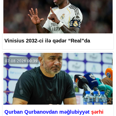
Vinisius 2032-ci ilə qədər “Real”da
07-08-2026 00:39
Qurban Qurbanovdan məğlubiyyət
şərhi