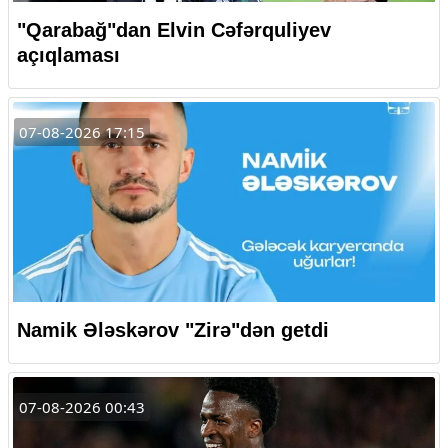
"Qarabağ"dan Elvin Cəfərquliyev
açıqlaması
07-08-2026 17:15
Namik Ələskərov "Zirə"dən getdi
07-08-2026 00:43