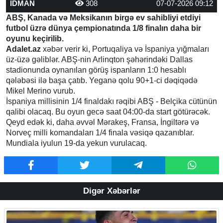
İDMAN
308
07-07-2026 09:12
ABŞ, Kanada və Meksikanın birgə ev sahibliyi etdiyi
futbol üzrə dünya çempionatında 1/8 finalın daha bir
oyunu keçirilib.
Adalet.az
xəbər verir ki, Portuqaliya və İspaniya yığmaları
üz-üzə gəliblər. ABŞ-nin Arlinqton şəhərindəki Dallas
stadionunda oynanılan görüş ispanların 1:0 hesablı
qələbəsi ilə başa çatıb. Yeganə qolu 90+1-ci dəqiqədə
Mikel Merino vurub.
İspaniya millisinin 1/4 finaldakı rəqibi ABŞ - Belçika cütünün
qalibi olacaq. Bu oyun gecə saat 04:00-da start götürəcək.
Qeyd edək ki, daha əvvəl Mərakeş, Fransa, İngiltərə və
Norveç milli komandaları 1/4 finala vəsiqə qazanıblar.
Mundiala iyulun 19-da yekun vurulacaq.
Digər Xəbərlər