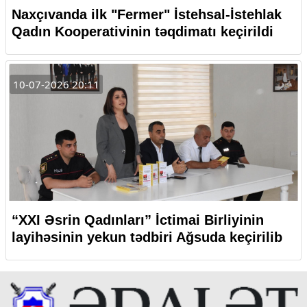
Naxçıvanda ilk "Fermer" İstehsal-İstehlak
Qadın Kooperativinin təqdimatı keçirildi
10-07-2026 20:11
“XXI Əsrin Qadınları” İctimai Birliyinin
layihəsinin yekun tədbiri Ağsuda keçirilib