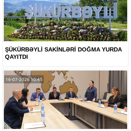
ŞÜKÜRBƏYLİ SAKİNLƏRİ DOĞMA YURDA
QAYITDI
16-07-2026 10:45