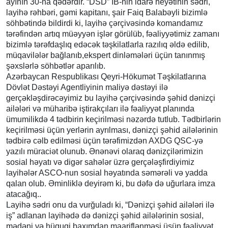
ayının 30-na qədərdir. “DSD” İB-nin idarə heyətinin sədri,
layihə rəhbəri, gəmi kapitanı, şair Faiq Balabəyli bizimlə
söhbətində bildirdi ki, layihə çərçivəsində komandamız
tərəfindən artıq müəyyən işlər görülüb, fəaliyyətimiz zamanı
bizimlə tərəfdaşlıq edəcək təşkilatlarla razılıq əldə edilib,
müqavilələr bağlanıb,ekspert dinləmələri üçün tanınmış
şəxslərlə söhbətlər aparılıb.
Azərbaycan Respublikası Qeyri-Hökumət Təşkilatlarına
Dövlət Dəstəyi Agentliyinin maliyə dəstəyi ilə
gerçəkləşdirəcəyimiz bu layihə çərçivəsində şəhid dənizçi
ailələri və müharibə iştirakçıları ilə fəaliyyət planında
ümumilikdə 4 tədbirin keçirilməsi nəzərdə tutlub. Tədbirlərin
keçirilməsi üçün yerlərin ayrılması, dənizçi şəhid ailələrinin
tədbirə cəlb edilməsi üçün tərəfimizdən AXDG QSC-yə
yazılı müraciət olunub. Ənənəvi olaraq dənizçilərimizin
sosial həyatı və digər sahələr üzrə gerçələşfirdiyimiz
layihələr ASCO-nun sosial həyatında səmərəli və yadda
qalan olub. Əminliklə deyirəm ki, bu dəfə də uğurlara imza
atacağıq..
Layihə sədri onu da vurğuladı ki, “Dənizçi şəhid ailələri ilə
iş” adlanan layihədə də dənizçi şəhid ailələrinin sosial,
mədəni və hüquqi baxımdan maariflənməsi üşün fəaliyyət