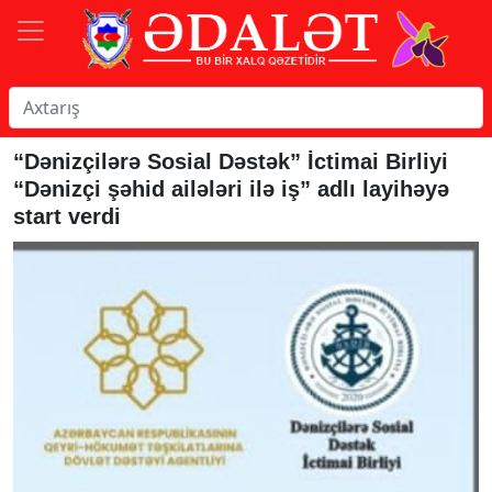
“Dənizçilərə Sosial Dəstək” İctimai Birliyi
“Dənizçi şəhid ailələri ilə iş” adlı layihəyə
start verdi