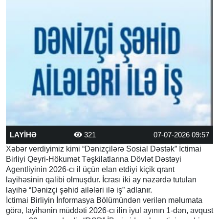
LAYİHƏ
321
07-07-2026 09:57
Xəbər verdiyimiz kimi “Dənizçilərə Sosial Dəstək” İctimai
Birliyi Qeyri-Hökumət Təşkilatlarına Dövlət Dəstəyi
Agentliyinin 2026-cı il üçün elan etdiyi kiçik qrant
layihəsinin qalibi olmuşdur. İcrası iki ay nəzərdə tutulan
layihə “Dənizçi şəhid ailələri ilə iş” adlanır.
İctimai Birliyin İnformasya Bölümündən verilən məlumata
görə, layihənin müddəti 2026-cı ilin iyul ayının 1-dən, avqust