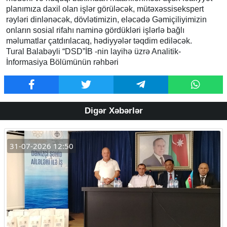
planımıza daxil olan işlər görüləcək, mütəxəssisekspert
rəyləri dinlənəcək, dövlətimizin, eləcədə Gəmiçiliyimizin
onların sosial rifahı naminə gördükləri işlərlə bağlı
məlumatlar çatdırılacaq, hədiyyələr təqdim ediləcək.
Tural Balabəyli “DSD”İB -nin layihə üzrə Analitik-
İnformasiya Bölümünün rəhbəri
Digər Xəbərlər
31-07-2026 12:50