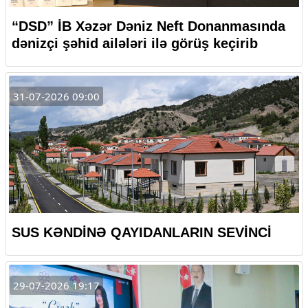
“DSD” İB Xəzər Dəniz Neft Donanmasında
dənizçi şəhid ailələri ilə görüş keçirib
31-07-2026 09:00
SUS KƏNDİNƏ QAYIDANLARIN SEVİNCİ
29-07-2026 19:17