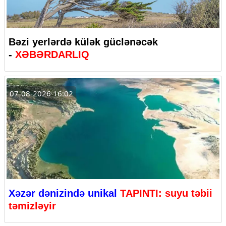
Bəzi yerlərdə külək güclənəcək
-
XƏBƏRDARLIQ
07-08-2026 16:02
Xəzər dənizində unikal
TAPINTI: suyu təbii
təmizləyir