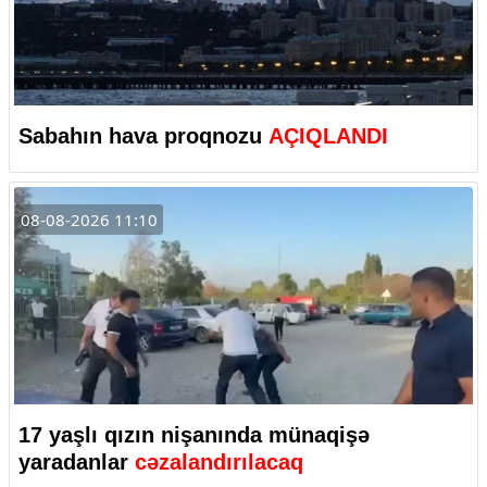
Sabahın hava proqnozu
AÇIQLANDI
08-08-2026 11:10
17 yaşlı qızın nişanında münaqişə
yaradanlar
cəzalandırılacaq