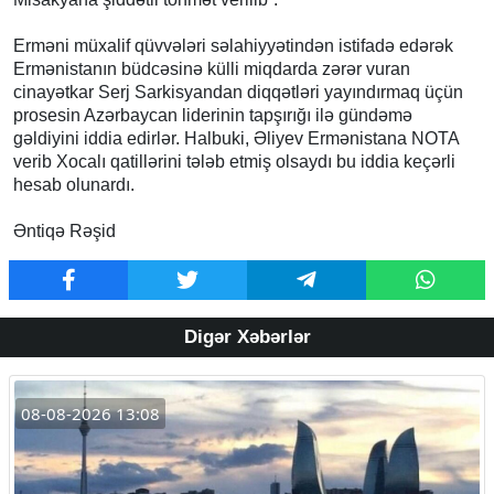
Erməni müxalif qüvvələri səlahiyyətindən istifadə edərək
Ermənistanın büdcəsinə külli miqdarda zərər vuran
cinayətkar Serj Sarkisyandan diqqətləri yayındırmaq üçün
prosesin Azərbaycan liderinin tapşırığı ilə gündəmə
gəldiyini iddia edirlər. Halbuki, Əliyev Ermənistana NOTA
verib Xocalı qatillərini tələb etmiş olsaydı bu iddia keçərli
hesab olunardı.
Əntiqə Rəşid
Digər Xəbərlər
08-08-2026 13:08