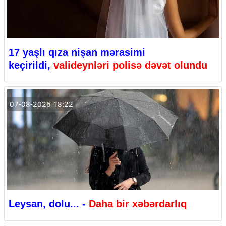
17 yaşlı qıza nişan mərasimi
keçirildi,
valideynləri polisə dəvət olundu
07-08-2026 18:22
Leysan, dolu... -
Daha bir xəbərdarlıq