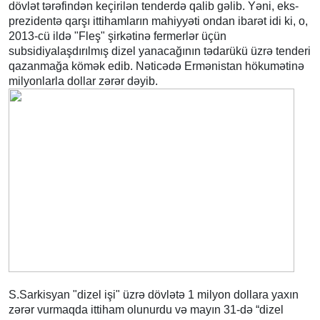
dövlət tərəfindən keçirilən tenderdə qalib gəlib. Yəni, eks-
prezidentə qarşı ittihamların mahiyyəti ondan ibarət idi ki, o,
2013-cü ildə "Fleş" şirkətinə fermerlər üçün
subsidiyalaşdırılmış dizel yanacağının tədarükü üzrə tenderi
qazanmağa kömək edib. Nəticədə Ermənistan hökumətinə
milyonlarla dollar zərər dəyib.
S.Sarkisyan "dizel işi" üzrə dövlətə 1 milyon dollara yaxın
zərər vurmaqda ittiham olunurdu və mayın 31-də “dizel