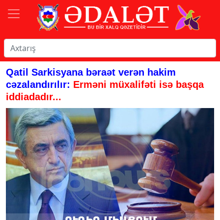
Qatil Sarkisyana bəraət verən hakim
cəzalandırılır:
Erməni müxalifəti isə başqa
iddiadadır...