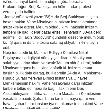
işi”ndə cinayət tərkibi olmadığına görə bəraət aldı.
Prokurorluğun Serj Sarkisyanın hökmündən protest
verəcəyi də bəllidir.
“Joqovurd” qəzeti yazır: “BŞH-də Serj Sarkisyanın işinə
baxan hakim Vahe Misakyanın intizam icraatı ətrafında
müzakirələr qızışır. Məlum olduğu kimi, hakimin intizam
tənbehi ilə bağlı qərar bazar ertəsi, sentyabrın 30-da dərc
edilməli idi, lakin “Joqovurd” gündəlik qəzetinə məlum olub
ki, TŞ qərarın dərcini təxirə salaraq oktyabrın 4-nə təyin
edib.
Nəşr iddia edir ki, Mərkəzi Ədliyyə Komitəsi Nikol
Paşinyana sadiqliyini nümayiş etdirərək Misakyanın
səlahiyyətlərinə xitam verəcək:”Məlum olduğu kimi, hakim
Misakyana qarşı bu il ikinci dəfədir ki, intizam icraatı
başlanıb. İlk dəfə olaraq, bu il aprelin 24-də Ali Məhkəmə-
Hüquq Şurası Yerevan Birinci İnstansiya Cinayət
Məhkəməsinin hakimi Vahe Misakyana qarşı intizam
tənbehi tətbiq edilməsi ilə bağlı Hakimlərin Baş
Assambleyasının Etika və İntizam Məsələləri Komitəsinin
vəsatətinə baxıb. Şəhər, bunu təmin etməyə qərar verdi.
İrəvan şəhər birinci instansiya məhkəməsinin hakimi Vahe
Misakyana şiddətli töhmət verilib”.