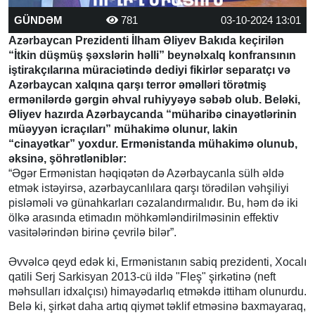
GÜNDƏM
781
03-10-2024 13:01
Azərbaycan Prezidenti İlham Əliyev Bakıda keçirilən
“İtkin düşmüş şəxslərin həlli” beynəlxalq konfransının
iştirakçılarına müraciətində dediyi fikirlər separatçı və
Azərbaycan xalqına qarşı terror əməlləri törətmiş
ermənilərdə gərgin əhval ruhiyyəyə səbəb olub. Beləki,
Əliyev hazırda Azərbaycanda “müharibə cinayətlərinin
müəyyən icraçıları” mühakimə olunur, lakin
“cinayətkar” yoxdur. Ermənistanda mühakimə olunub,
əksinə, şöhrətləniblər:
“Əgər Ermənistan həqiqətən də Azərbaycanla sülh əldə
etmək istəyirsə, azərbaycanlılara qarşı törədilən vəhşiliyi
pisləməli və günahkarları cəzalandırmalıdır. Bu, həm də iki
ölkə arasında etimadın möhkəmləndirilməsinin effektiv
vasitələrindən birinə çevrilə bilər”.
Əvvəlcə qeyd edək ki, Ermənistanın sabiq prezidenti, Xocalı
qatili Serj Sarkisyan 2013-cü ildə "Fleş" şirkətinə (neft
məhsulları idxalçısı) himayədarlıq etməkdə ittiham olunurdu.
Belə ki, şirkət daha artıq qiymət təklif etməsinə baxmayaraq,