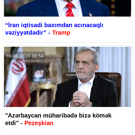
“İran iqtisadi baxımdan acınacaqlı
vəziyyətdədir” -
Tramp
10-08-2026 08:54
"Azərbaycan müharibədə bizə kömək
etdi" -
Pezeşkian