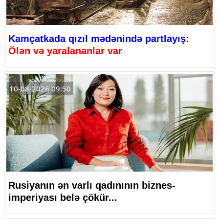
Kamçatkada qızıl mədənində partlayış:
Ölən və yaralananlar var
10-08-2026 09:50
Rusiyanın ən varlı qadınının biznes-
imperiyası belə çökür...