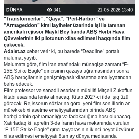
DÜNYA
341
21-05-2026 13:40
“Transformerlər”, “Qaya”, “Perl-Harbor” və
“Armageddon” kimi layihələr üzərində işi ilə tanınan
amerikalı rejissor Maykl Bey İranda ABŞ Hərbi Hava
Qüvvələrinin iki pilotunun xilas edilməsi haqqında film
çəkəcək.
Adalet.az
xəbər verir ki, bu barədə “Deadline” portalı
məlumat yayıb.
Məlumata görə, film İran ətrafındakı münaqişə zamanı “F-
15E Strike Eagle” qırıcısının qəzaya uğramasından sonra
ABŞ hərbçilərinin genişmiqyaslı xilasetmə əməliyyatından
bəhs edəcək.
Film professor və sənədli əsərlərin müəllifi Mitçell Zukoffun
kitabı əsasında lentə alınacaq. Kitab 2027-ci ildə işıq üzü
görəcək. Rejissorun sözlərinə görə, yeni film son illərin ən
mürəkkəb xilasetmə əməliyyatlarından birində ABŞ
hərbçilərinin qəhrəmanlığı və fədakarlığına həsr olunacaq.
Xatırladaq ki, aprelin 3-də İranın hava məkanında vurulan
“F-15E Strike Eagle” qırıcı təyyarəsinin ikinci heyət üzvünün
xilas edilməsi əməliyyatı ötən ay dünya mediasında