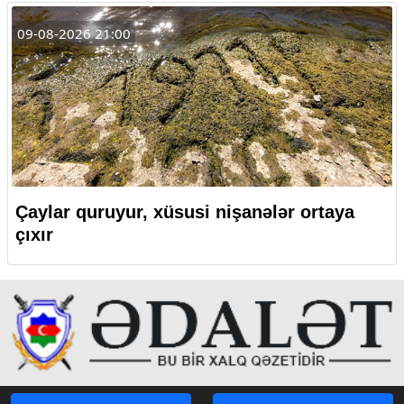
09-08-2026 21:00
Çaylar quruyur, xüsusi nişanələr ortaya
çıxır