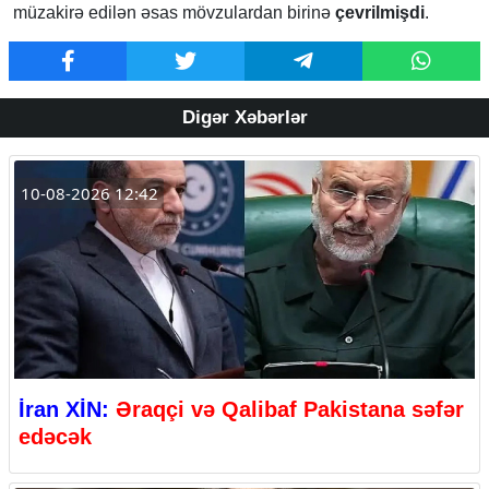
müzakirə edilən əsas mövzulardan birinə
çevrilmişdi
.
Digər Xəbərlər
10-08-2026 12:42
İran XİN:
Əraqçi və Qalibaf Pakistana səfər
edəcək