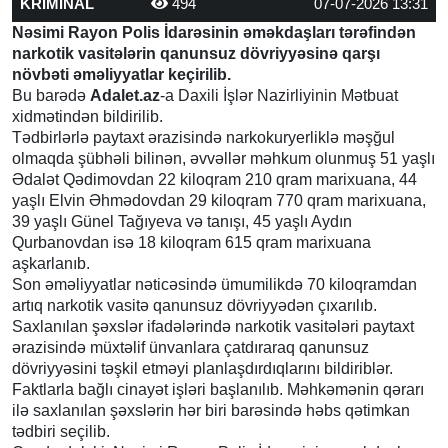
KRİMİNAL
494
07-07-2026 13:31
Nəsimi Rayon Polis İdarəsinin əməkdaşları tərəfindən
narkotik vasitələrin qanunsuz dövriyyəsinə qarşı
növbəti əməliyyatlar keçirilib.
Bu barədə
Adalet.az
-a Daxili İşlər Nazirliyinin Mətbuat
xidmətindən bildirilib.
Tədbirlərlə paytaxt ərazisində narkokuryerliklə məşğul
olmaqda şübhəli bilinən, əvvəllər məhkum olunmuş 51 yaşlı
Ədalət Qədimovdan 22 kiloqram 210 qram marixuana, 44
yaşlı Elvin Əhmədovdan 29 kiloqram 770 qram marixuana,
39 yaşlı Günel Tağıyeva və tanışı, 45 yaşlı Aydın
Qurbanovdan isə 18 kiloqram 615 qram marixuana
aşkarlanıb.
Son əməliyyatlar nəticəsində ümumilikdə 70 kiloqramdan
artıq narkotik vasitə qanunsuz dövriyyədən çıxarılıb.
Saxlanılan şəxslər ifadələrində narkotik vasitələri paytaxt
ərazisində müxtəlif ünvanlara çatdıraraq qanunsuz
dövriyyəsini təşkil etməyi planlaşdırdıqlarını bildiriblər.
Faktlarla bağlı cinayət işləri başlanılıb. Məhkəmənin qərarı
ilə saxlanılan şəxslərin hər biri barəsində həbs qətimkan
tədbiri seçilib.