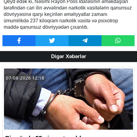
Qeyd edək ki, Nəsimi Rayon Polis İdarəsinin əməkdaşları
tərəfindən cari ilin əvvəlindən narkotik vasitələrin qanunsuz
dövriyyəsinə qarşı keçirilən əməliyyatlar zamanı
ümumilikdə 237 kiloqram narkotik vasitə və psixotrop
maddə qanunsuz dövriyyədən çıxarılıb.
Digər Xəbərlər
07-08-2026 12:18