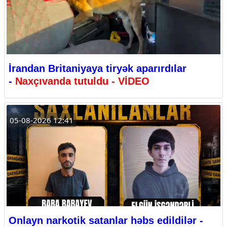
İrandan Britaniyaya tiryək aparırdılar
-
Naxçıvanda tutuldu - VİDEO
05-08-2026 12:41
Onlayn narkotik satanlar həbs edildilər -