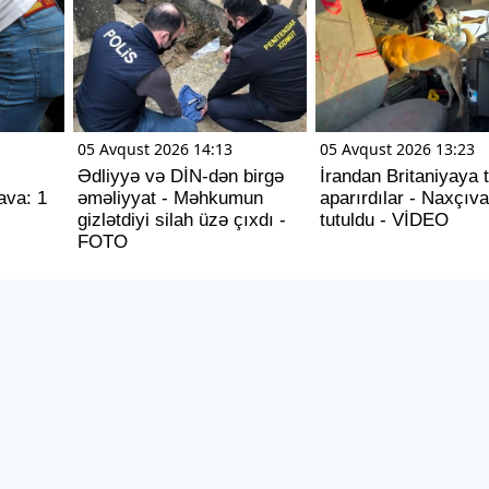
05 Avqust 2026 14:13
05 Avqust 2026 13:23
Ədliyyə və DİN-dən birgə
İrandan Britaniyaya t
ava: 1
əməliyyat - Məhkumun
aparırdılar - Naxçıv
gizlətdiyi silah üzə çıxdı -
tutuldu - VİDEO
FOTO