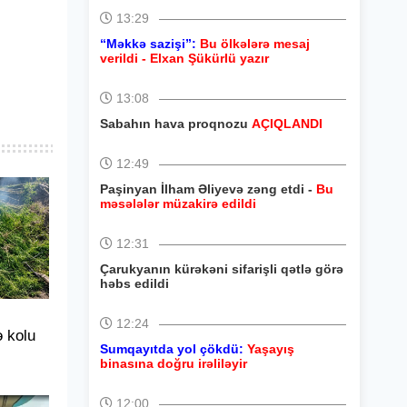
13:29
“Məkkə sazişi”:
Bu ölkələrə mesaj
verildi - Elxan Şükürlü yazır
13:08
Sabahın hava proqnozu
AÇIQLANDI
12:49
Paşinyan İlham Əliyevə zəng etdi -
Bu
məsələlər müzakirə edildi
12:31
Çarukyanın kürəkəni sifarişli qətlə görə
həbs edildi
12:24
ə kolu
Sumqayıtda yol çökdü:
Yaşayış
binasına doğru irəliləyir
12:00