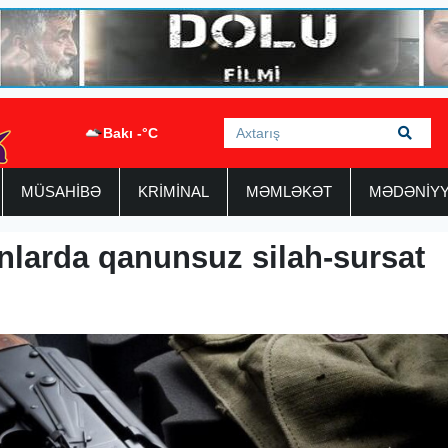
Bakı -°C
MÜSAHİBƏ
KRİMİNAL
MƏMLƏKƏT
MƏDƏNİY
nlarda qanunsuz silah-sursat