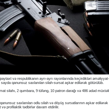
aytaxt və respublikanın ayrı-ayrı rayonlarında keçirdikləri əməliyyat
yli sayda qanunsuz saxlanılan silah-sursat aşkar edilərək götürülüb.
mat silahı, 2 qumbara, 9 tüfəng, 10 patron darağı və 486 ədəd müxtəli
 ki, qanunsuz saxlanılan odlu silah və döyüş sursatlarının aşkar edilərək
ə profilaktik tədbirlər davam etdirilir.