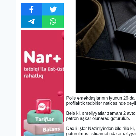
Polis əməkdaşlarının iyunun 26-da p
profilaktik tədbirlər nəticəsində xe
Belə ki, əməliyyatlar zamanı 2 avto
patron aşkar olunaraq götürülüb.
Daxili İşlər Nazirliyindən bildirilib
götürülməsi istiqamətində əməliyyat v