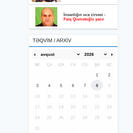
İnsanlığın uca zirvəsi -
Faiq Qismətoğlu yazır
TƏQVİM / ARXİV
BE
ÇA
ÇƏ
CA
CÜ
ŞƏ
BZ
1
2
3
4
5
6
7
8
9
10
11
12
13
14
15
16
17
18
19
20
21
22
23
24
25
26
27
28
29
30
31