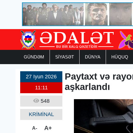
GÜNDƏM
SİYASƏT
DÜNYA
HÜQUQ
Paytaxt və rayo
27 Iyun 2026
aşkarlandı
11:11
548
KRİMİNAL
A+
A-