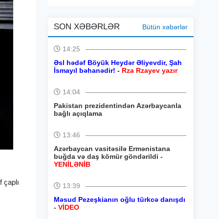
SON XƏBƏRLƏR
Bütün xəbərlər
14:25
Əsl hədəf Böyük Heydər Əliyevdir, Şah
İsmayıl bəhanədir! -
Rza Rzayev yazır
14:04
Pakistan prezidentindən Azərbaycanla
bağlı açıqlama
13:46
Azərbaycan vasitəsilə Ermənistana
buğda və daş kömür göndərildi -
-
YENİLƏNİB
f çaplı
13:39
Məsud Pezeşkianın oğlu türkcə danışdı
-
VİDEO