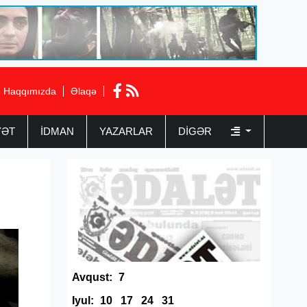
Haqqımızda
Əlaqə
YƏT
İDMAN
YAZARLAR
DIGƏR
Avqust:
7
Iyul:
10
17
24
31