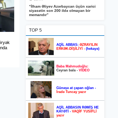
“İlham Əliyev Azərbaycan üçün xarici
siyasətin son 200 ildə olmayan bir
memarıdır”
TOP 5
iryək
AQİL ABBAS:
ƏZRAYILIN
anda
ERKƏK-DİŞİLİYİ -
(hekayə)
Baba Mahmudoğlu:
Ceyran bala -
VİDEO
Günəşə at çapan oğlan -
İradə Tuncay yazır
AQİL ABBASIN RƏMİŞ HE
KAYƏTİ -
VAQİF YUSİFLİ
yazır