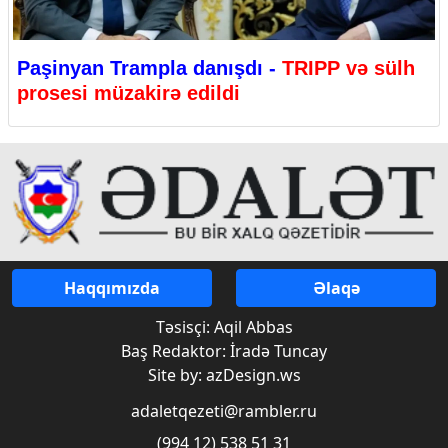
Paşinyan Trampla danışdı -
TRIPP və sülh
prosesi müzakirə edildi
Haqqımızda
Əlaqə
Təsisçi: Aqil Abbas
Baş Redaktor: İradə Tuncay
Site by: azDesign.ws
adaletqezeti@rambler.ru
(994 12) 538 51 31