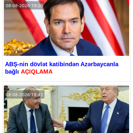
08-08-2026 19:20
ABŞ-nin dövlət katibindən Azərbaycanla
bağl
ı
AÇIQLAMA
08-08-2026 18:42