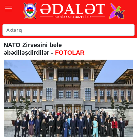
NATO Zirvəsini belə
əbədiləşdirdilər -
FOTOLAR