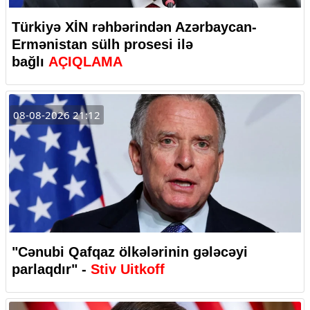
Türkiyə XİN rəhbərindən Azərbaycan-
Ermənistan sülh prosesi ilə
bağlı
AÇIQLAMA
08-08-2026 21:12
"Cənubi Qafqaz ölkələrinin gələcəyi
parlaqdır" -
Stiv Uitkoff