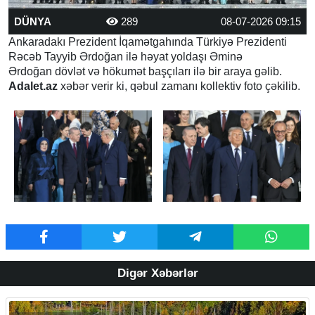
DÜNYA
289
08-07-2026 09:15
Ankaradakı Prezident İqamətgahında Türkiyə Prezidenti
Rəcəb Tayyib Ərdoğan ilə həyat yoldaşı Əminə
Ərdoğan dövlət və hökumət başçıları ilə bir araya gəlib.
Adalet.az
xəbər verir ki, qəbul zamanı kollektiv foto çəkilib.
Digər Xəbərlər