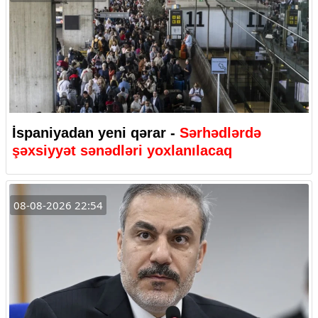
İspaniyadan yeni qərar -
Sərhədlərdə
şəxsiyyət sənədləri yoxlanılacaq
08-08-2026 22:54