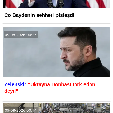
Co Baydenin səhhəti pisləşdi
09-08-2026 00:26
Zelenski:
“Ukrayna Donbası tərk edən
deyil”
09-08-2026 00:14