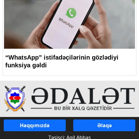
“WhatsApp” istifadəçilərinin gözlədiyi
funksiya gəldi
Haqqımızda
Əlaqə
Təsisçi: Aqil Abbas