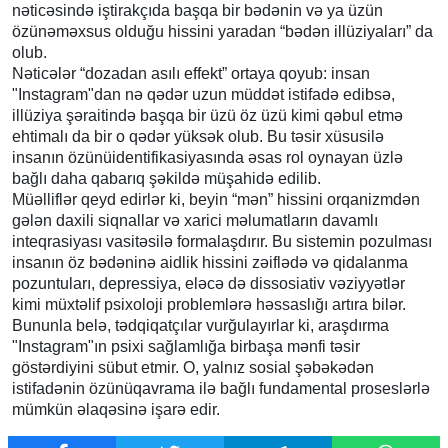
nəticəsində iştirakçıda başqa bir bədənin və ya üzün
özünəməxsus olduğu hissini yaradan “bədən illüziyaları” da
olub.
Nəticələr “dozadan asılı effekt” ortaya qoyub: insan
"Instagram"dan nə qədər uzun müddət istifadə edibsə,
illüziya şəraitində başqa bir üzü öz üzü kimi qəbul etmə
ehtimalı da bir o qədər yüksək olub. Bu təsir xüsusilə
insanın özünüidentifikasiyasında əsas rol oynayan üzlə
bağlı daha qabarıq şəkildə müşahidə edilib.
Müəlliflər qeyd edirlər ki, beyin “mən” hissini orqanizmdən
gələn daxili siqnallar və xarici məlumatların davamlı
inteqrasiyası vasitəsilə formalaşdırır. Bu sistemin pozulması
insanın öz bədəninə aidlik hissini zəiflədə və qidalanma
pozuntuları, depressiya, eləcə də dissosiativ vəziyyətlər
kimi müxtəlif psixoloji problemlərə həssaslığı artıra bilər.
Bununla belə, tədqiqatçılar vurğulayırlar ki, araşdırma
"Instagram"ın psixi sağlamlığa birbaşa mənfi təsir
göstərdiyini sübut etmir. O, yalnız sosial şəbəkədən
istifadənin özünüqavrama ilə bağlı fundamental proseslərlə
mümkün əlaqəsinə işarə edir.