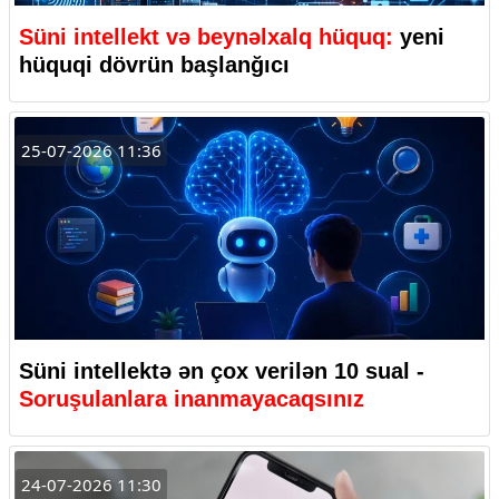
Süni intellekt və beynəlxalq hüquq:
yeni
hüquqi dövrün başlanğıcı
25-07-2026 11:36
Süni intellektə ən çox verilən 10 sual -
Soruşulanlara inanmayacaqsınız
24-07-2026 11:30