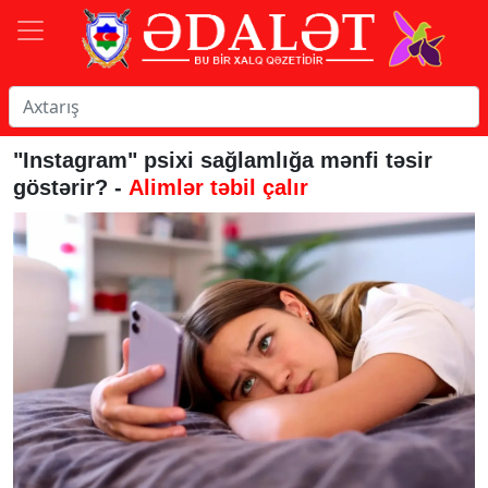
"Instagram" psixi sağlamlığa mənfi təsir
göstərir? -
Alimlər təbil çalır