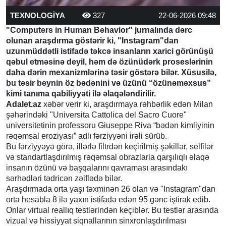
TEXNOLOGİYA
327
22-06-2026 09:48
"Computers in Human Behavior" jurnalında dərc
olunan araşdırma göstərir ki, "Instagram"dan
uzunmüddətli istifadə təkcə insanların xarici görünüşü
qəbul etməsinə deyil, həm də özünüdərk proseslərinin
daha dərin mexanizmlərinə təsir göstərə bilər. Xüsusilə,
bu təsir beynin öz bədənini və üzünü “özünəməxsus”
kimi tanıma qabiliyyəti ilə əlaqələndirilir.
Adalet.az
xəbər verir ki, araşdırmaya rəhbərlik edən Milan
şəhərindəki "Universita Cattolica del Sacro Cuore"
universitetinin professoru Giuseppe Riva “bədən kimliyinin
rəqəmsal eroziyası” adlı fərziyyəni irəli sürüb.
Bu fərziyyəyə görə, illərlə filtrdən keçirilmiş şəkillər, selfilər
və standartlaşdırılmış rəqəmsal obrazlarla qarşılıqlı əlaqə
insanın özünü və başqalarını qavraması arasındakı
sərhədləri tədricən zəiflədə bilər.
Araşdırmada orta yaşı təxminən 26 olan və "Instagram"dan
orta hesabla 8 ilə yaxın istifadə edən 95 gənc iştirak edib.
Onlar virtual reallıq testlərindən keçiblər. Bu testlər arasında
vizual və hissiyyat siqnallarının sinxronlaşdırılması