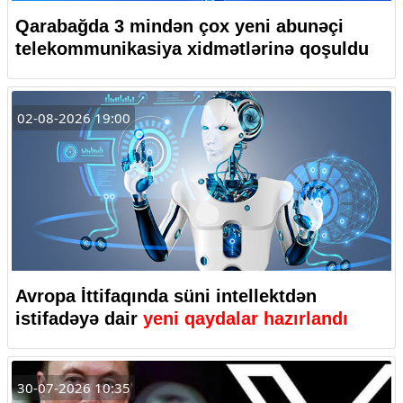
Qarabağda 3 mindən çox yeni abunəçi
telekommunikasiya xidmətlərinə qoşuldu
02-08-2026 19:00
Avropa İttifaqında süni intellektdən
istifadəyə dair
yeni qaydalar hazırlandı
30-07-2026 10:35