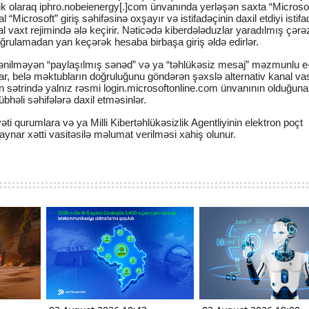
tik olaraq iphro.nobeienergy[.]com ünvanında yerləşən saxta “Microsoft
al “Microsoft” giriş səhifəsinə oxşayır və istifadəçinin daxil etdiyi istifa
l vaxt rejimində ələ keçirir. Nəticədə kiberdələduzlar yaradılmış çərə
doğrulamadan yan keçərək hesaba birbaşa giriş əldə edirlər.
özlənilməyən “paylaşılmış sənəd” və ya “təhlükəsiz mesaj” məzmunlu e
lar, belə məktubların doğruluğunu göndərən şəxslə alternativ kanal vas
an sətrində yalnız rəsmi login.microsoftonline.com ünvanının olduğun
şübhəli səhifələrə daxil etməsinlər.
əti qurumlara və ya Milli Kibertəhlükəsizlik Agentliyinin elektron poçt
ynar xətti vasitəsilə məlumat verilməsi xahiş olunur.