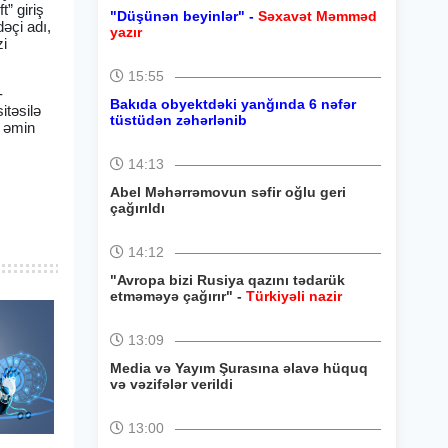
” giriş
"Düşünən beyinlər" -
Səxavət Məmməd
dəçi adı,
yazır
zi
15:55
-
Bakıda obyektdəki yanğında 6 nəfər
itəsilə
tüstüdən zəhərlənib
a əmin
14:13
Abel Məhərrəmovun səfir oğlu geri
çağırıldı
14:12
"Avropa bizi Rusiya qazını tədarük
etməməyə çağırır" -
Türkiyəli nazir
13:09
Media və Yayım Şurasına əlavə hüquq
və vəzifələr verildi
13:00