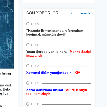
SON XƏBƏRLƏR
Bütün xəbərlər
16:09
"Hazırda Ermənistanda referendum
keçirmək mümkün deyil"
16:06
Yaxın Şərqdə yeni bir era -
Məkkə Sazişi
imzalandı
16:03
Xamenei ölüm yatağındadır –
KİV
 fişinq
16:02
ra yerli
r. Belə
Xəzər dənizində unikal
TAPINTI: suyu
şlıqlı
təbii təmizləyir
15:58
yınır.