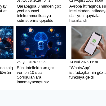
03 Avqust 2026 10:43
02 Avqust 2026 19:00
 yay
Qarabağda 3 mindən çox
Avropa İttifaqında sü
f et
yeni abunəçi
intellektdən istifadəy
telekommunikasiya
dair yeni qaydalar
xidmətlərinə qoşuldu
hazırlandı
25 Iyul 2026 11:36
24 Iyul 2026 11:30
ynəlxalq
Süni intellektə ən çox
“WhatsApp”
dövrün
verilən 10 sual -
istifadəçilərinin gözl
Soruşulanlara
funksiya gəldi
inanmayacaqsınız