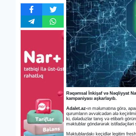
Rəqəmsal İnkişaf və Nəqliyyat Naz
kampaniyası aşkarlayıb.
Adalet.az-
ın məlumatına görə, aparı
qurumların əvvəlcədən ələ keçirilmi
ki, dələduzlar tanış və etibarlı gö
məktublar göndərərək istifadəçiləri 
Məktublardakı keçidlər legitim fres