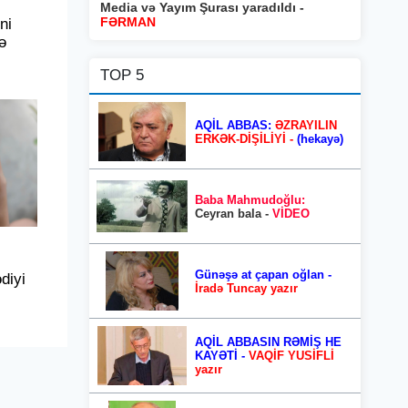
Media və Yayım Şurası yaradıldı -
FƏRMAN
ni
ə
TOP 5
AQİL ABBAS:
ƏZRAYILIN
ERKƏK-DİŞİLİYİ -
(hekayə)
Baba Mahmudoğlu:
Ceyran bala -
VİDEO
Günəşə at çapan oğlan -
ədiyi
İradə Tuncay yazır
AQİL ABBASIN RƏMİŞ HE
KAYƏTİ -
VAQİF YUSİFLİ
yazır