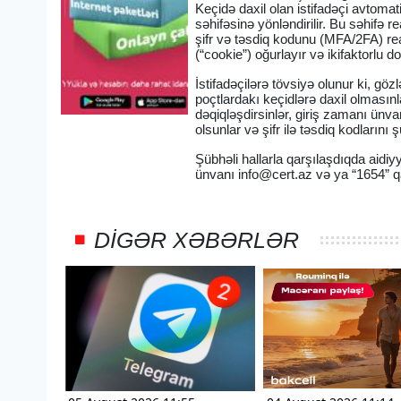
Keçidə daxil olan istifadəçi avtoma
səhifəsinə yönləndirilir. Bu səhifə re
şifr və təsdiq kodunu (MFA/2FA) rea
(“cookie”) oğurlayır və ikifaktorlu 
İstifadəçilərə tövsiyə olunur ki, g
poçtlardakı keçidlərə daxil olmasın
dəqiqləşdirsinlər, giriş zamanı ünv
olsunlar və şifr ilə təsdiq kodlarını 
Şübhəli hallarla qarşılaşdıqda aidiyy
ünvanı
info@cert.az
və ya “1654” qa
DIGƏR XƏBƏRLƏR