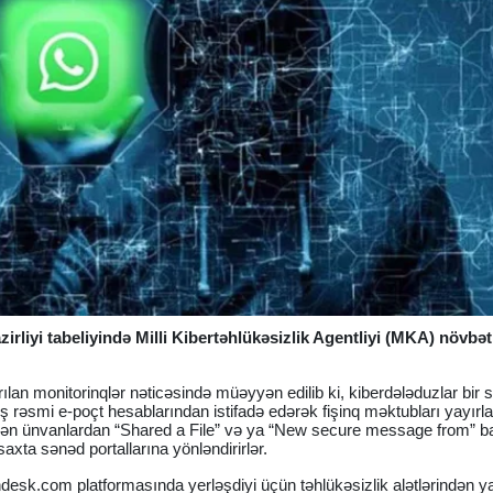
irliyi tabeliyində Milli Kibertəhlükəsizlik Agentliyi (MKA) növbəti
lan monitorinqlər nəticəsində müəyyən edilib ki, kiberdələduzlar bir sı
ş rəsmi e-poçt hesablarından istifadə edərək fişinq məktubları yayırla
rünən ünvanlardan “Shared a File” və ya “New secure message from” ba
saxta sənəd portallarına yönləndirirlər.
hdesk.com platformasında yerləşdiyi üçün təhlükəsizlik alətlərindən ya