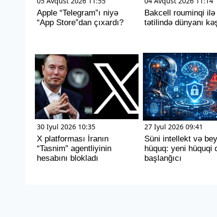
05 Avqust 2026 11:55
04 Avqust 2026 11:14
Apple “Telegram”ı niyə
Bakcell rouminqi ilə
“App Store”dan çıxardı?
tətilində dünyanı kəş
30 Iyul 2026 10:35
27 Iyul 2026 09:41
X platforması İranın
Süni intellekt və be
“Tasnim” agentliyinin
hüquq: yeni hüquqi 
hesabını blokladı
başlanğıcı