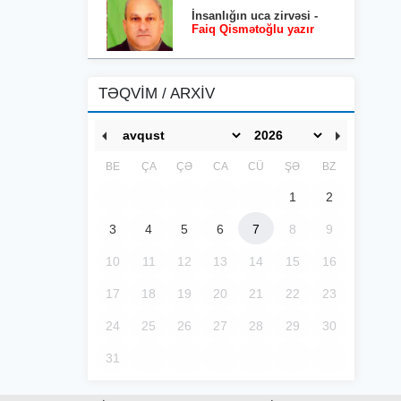
İnsanlığın uca zirvəsi -
Faiq Qismətoğlu yazır
TƏQVİM / ARXİV
BE
ÇA
ÇƏ
CA
CÜ
ŞƏ
BZ
1
2
3
4
5
6
7
8
9
10
11
12
13
14
15
16
17
18
19
20
21
22
23
24
25
26
27
28
29
30
31