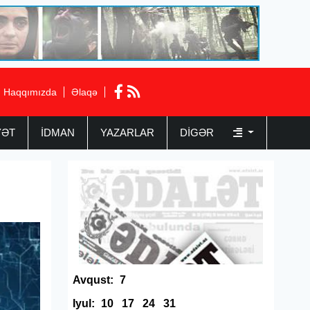
Haqqımızda
Əlaqə
YƏT
İDMAN
YAZARLAR
DIGƏR
Avqust:
7
Iyul:
10
17
24
31