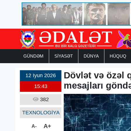
GÜNDƏM
SİYASƏT
DÜNYA
HÜQUQ
Dövlət və özəl 
12 Iyun 2026
mesajları göndər
15:43
382
TEXNOLOGİYA
A+
A-