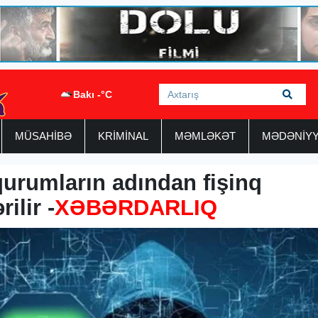
Bakı -°C
MÜSAHİBƏ
KRİMİNAL
MƏMLƏKƏT
MƏDƏNİY
qurumların adından fişinq
ilir -
XƏBƏRDARLIQ