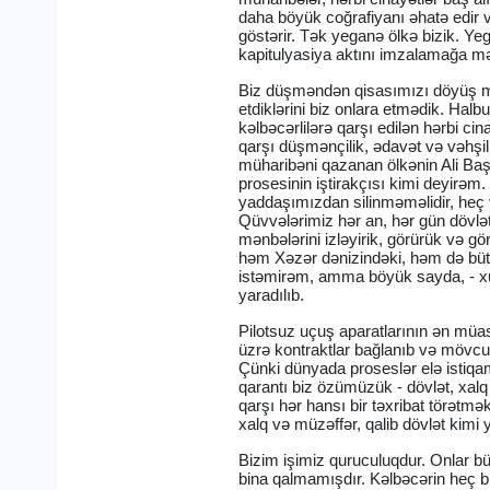
daha böyük coğrafiyanı əhatə edir v
göstərir. Tək yeganə ölkə bizik. Y
kapitulyasiya aktını imzalamağa m
Biz düşməndən qisasımızı döyüş me
etdiklərini biz onlara etmədik. Hal
kəlbəcərlilərə qarşı edilən hərbi ci
qarşı düşmənçilik, ədavət və vəhş
müharibəni qazanan ölkənin Ali Ba
prosesinin iştirakçısı kimi deyirəm. 
yaddaşımızdan silinməməlidir, heç va
Qüvvələrimiz hər an, hər gün dövlət
mənbələrini izləyirik, görürük və g
həm Xəzər dənizindəki, həm də bütün
istəmirəm, amma böyük sayda, - xüsu
yaradılıb.
Pilotsuz uçuş aparatlarının ən müasir
üzrə kontraktlar bağlanıb və mövcud
Çünki dünyada proseslər elə istiqam
qarantı biz özümüzük - dövlət, xal
qarşı hər hansı bir təxribat törət
xalq və müzəffər, qalib dövlət kimi
Bizim işimiz quruculuqdur. Onlar b
bina qalmamışdır. Kəlbəcərin heç bi