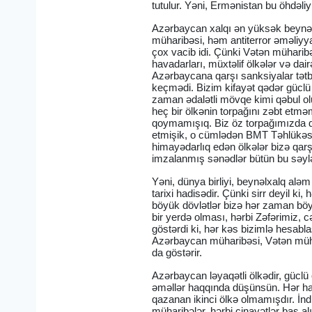
tutulur. Yəni, Ermənistan bu öhdəli
Azərbaycan xalqı ən yüksək beynəl
müharibəsi, həm antiterror əməliyyat
çox vacib idi. Çünki Vətən müharib
havadarları, müxtəlif ölkələr və d
Azərbaycana qarşı sanksiyalar tətbi
keçmədi. Bizim kifayət qədər güclü
zaman ədalətli mövqe kimi qəbul ol
heç bir ölkənin torpağını zəbt etmə
qoymamışıq. Biz öz torpağımızda
etmişik, o cümlədən BMT Təhlükəs
himayədarlıq edən ölkələr bizə qarş
imzalanmış sənədlər bütün bu səyl
Yəni, dünya birliyi, beynəlxalq alə
tarixi hadisədir. Çünki sirr deyil 
böyük dövlətlər bizə hər zaman böyü
bir yerdə olması, hərbi Zəfərimiz, 
göstərdi ki, hər kəs bizimlə hesab
Azərbaycan müharibəsi, Vətən müha
da göstərir.
Azərbaycan ləyaqətli ölkədir, gücl
əməllər haqqında düşünsün. Hər ha
qazanan ikinci ölkə olmamışdır. İn
müharibələr, hərbi cinayətlər baş 