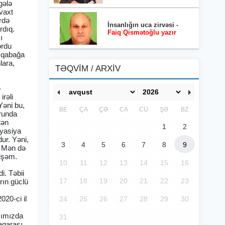
gələ
 vaxt
rdə
İnsanlığın uca zirvəsi -
rdıq.
Faiq Qismətoğlu yazır
ı
ordu
i qabağa
lara,
TƏQVİM / ARXİV
ə
irəli
Yəni bu,
BE
ÇA
ÇƏ
CA
CÜ
ŞƏ
BZ
ğrunda
tən
1
2
lyasiya
ur. Yəni,
3
4
5
6
7
8
9
z. Mən də
mişəm.
10
11
12
13
14
15
16
i. Təbii
17
18
19
20
21
22
23
rın güclü
020-ci il
24
25
26
27
28
29
30
rşımızda
31
naqarası