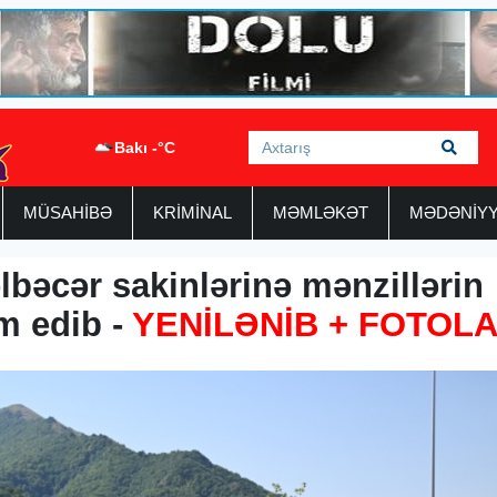
Bakı -°C
MÜSAHİBƏ
KRİMİNAL
MƏMLƏKƏT
MƏDƏNİY
lbəcər sakinlərinə mənzillərin
im edib -
YENİLƏNİB + FOTOL