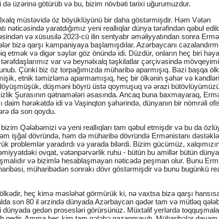
yi də üzərinə götürüb və bu, bizim növbəti tarixi uğurumuzdur.
xalq müstəvidə öz böyüklüyünü bir daha göstərmişdir. Həm Vətən
ı nəticəsində yaratdığımız yeni reallıqlar dünya tərəfindən qəbul edil
əsindən və xüsusilə 2023-cü ilin sentyabr əməliyyatından sonra Ermə
airələr bizə qarşı kampaniyaya başlamışdılar. Azərbaycanı cəzalandırm
q etmək və digər səylər göz önündə idi. Düzdür, onların heç biri həy
 tərəfdaşlarımız var və beynəlxalq təşkilatlar çərçivəsində mövqeyim
unub. Çünki biz öz torpağımızda müharibə aparmışıq. Bəzi başqa ölk
mişik, etnik təmizləmə aparmamışıq, heç bir ölkənin şəhər və kəndləri
 döyüşmüşük, düşməni böyrü üstə qoymuşuq və ərazi bütövlüyümüz
izlik Şurasının qətnamələri əsasında. Ancaq buna baxmayaraq, Erm
ı daim hərəkətdə idi və Vaşinqton şəhərində, dünyanın bir nömrəli ofi
ərə də son qoydu.
m bizim Qələbəmizi və yeni reallıqları tam qəbul etmişdir və bu da özl
ki, həm işğal dövründə, həm də müharibə dövründə Ermənistanı dəstəkl
k problemlər yaradırdı və yarada bilərdi. Bizim gücümüz, xalqımızın 
cəmiyyətdəki ovqat, vətənpərvərlik ruhu - bütün bu amillər bütün düny
laşmalıdır və bizimlə hesablaşmayan nəticədə peşman olur. Bunu Erm
ribəsi, müharibədən sonrakı dövr göstərmişdir və bunu bugünkü real
ü ölkədir, heç kimə məsləhət görmürük ki, nə vaxtsa bizə qarşı hansıs
lda son 80 il ərzində dünyada Azərbaycan qədər tam və mütləq qələ
di dünyada gedən prosesləri görürsünüz. Müxtəlif yerlərdə toqquşmala
alıb gedir. Amma heç kim tam qələbə qazanmayıb. Müharibələr davam 