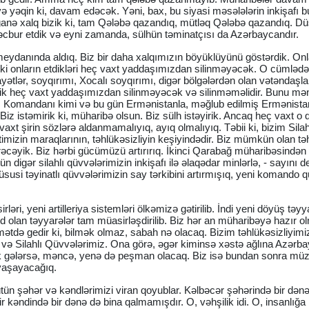
ə yəqin ki, davam edəcək. Yəni, bax, bu siyasi məsələlərin inkişafı 
eganə xalq bizik ki, tam Qələbə qazandıq, mütləq Qələbə qazandıq. D
əcbur etdik və eyni zamanda, sülhün təminatçısı da Azərbaycandır.
ydanında aldıq. Biz bir daha xalqımızın böyüklüyünü göstərdik. Onl
buki onların etdikləri heç vaxt yaddaşımızdan silinməyəcək. O cümləd
nayətlər, soyqırımı, Xocalı soyqırımı, digər bölgələrdən olan vətəndaşl
ilik heç vaxt yaddaşımızdan silinməyəcək və silinməməlidir. Bunu m
ş Komandanı kimi və bu gün Ermənistanla, məğlub edilmiş Ermənista
Biz istəmirik ki, müharibə olsun. Biz sülh istəyirik. Ancaq heç vaxt o q
xt şirin sözlərə aldanmamalıyıq, ayıq olmalıyıq. Təbii ki, bizim Silah
imizin maraqlarının, təhlükəsizliyin keşiyindədir. Biz mümkün olan tə
örəcəyik. Biz hərbi gücümüzü artırırıq. İkinci Qarabağ müharibəsindən
 digər silahlı qüvvələrimizin inkişafı ilə əlaqədar minlərlə, - sayını
si təyinatlı qüvvələrimizin say tərkibini artırmışıq, yeni komando q
ləri, yeni artilleriya sistemləri ölkəmizə gətirilib. İndi yeni döyüş təyy
 olan təyyarələr tam müasirləşdirilib. Biz hər an müharibəyə hazır ol
ətdə gedir ki, bilmək olmaz, sabah nə olacaq. Bizim təhlükəsizliyimi
q və Silahlı Qüvvələrimiz. Ona görə, əgər kiminsə xəstə ağlına Azərb
mək gələrsə, məncə, yenə də peşman olacaq. Biz isə bundan sonra müz
 yaşayacağıq.
ütün şəhər və kəndlərimizi viran qoyublar. Kəlbəcər şəhərində bir dən
r kəndində bir dənə də bina qalmamışdır. O, vəhşilik idi. O, insanlığa