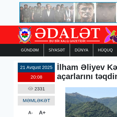
GÜNDƏM
SİYASƏT
DÜNYA
HÜQUQ
İlham Əliyev Kə
21 Avqust 2025
açarlarını təqd
20:08
2331
MƏMLƏKƏT
A+
A-