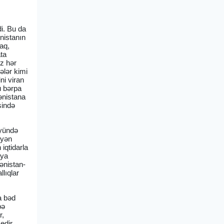
di. Bu da
nistanın
aq,
ata
iz hər
ələr kimi
ni viran
ü bərpa
ənistana
sində
üyündə
əyən
iqtidarla
aya
ənistan-
lıqlar
a bəd
bə
r,
edir,