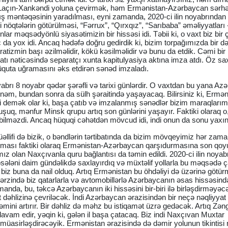
u Laçın-Xankəndi yoluna çevirmək, həm Ermənistan-Azərbaycan sərh
lış məntəqəsinin yaradılması, eyni zamanda, 2020-ci ilin noyabrında
ji nöqtələrin götürülməsi, “Fərrux”, “Qırxqız”, “Sarıbaba” əməliyyatları 
nlar məqsədyönlü siyasətimizin bir hissəsi idi. Təbii ki, o vaxt biz bir 
ac da yox idi. Ancaq hədəfə doğru gedirdik ki, bizim torpağımızda bir d
atizmin başı əzilməlidir, kökü kəsilməlidir və bunu da etdik. Cəmi bir
tı nəticəsində separatçı xunta kapitulyasiya aktına imza atdı. Öz sa
üquta uğramasını əks etdirən sənəd imzaladı.
abrı 8 noyabr qədər şərəfli və tarixi günlərdir. O vaxtdan bu yana A
inəm, bundan sonra da sülh şəraitində yaşayacaq. Bilirsiniz ki, Ermən
demək olar ki, başa çatıb və imzalanmış sənədlər bizim maraqlarım
muşuq, mənfur Minsk qrupu artıq son günlərini yaşayır. Faktiki olaraq o
 bilməzdi. Ancaq hüquqi cəhətdən mövcud idi, indi onun da sonu yaxınl
llifi də bizik, o bəndlərin tərtibatında da bizim mövqeyimiz hər zam
nması faktiki olaraq Ermənistan-Azərbaycan qarşıdurmasına son qoyu
mız olan Naxçıvanla quru bağlantısı da təmin edildi. 2020-ci ilin noya
əsələni daim gündəlikdə saxlayırdıq və müxtəlif yollarla bu məqsədə
 biz buna da nail olduq. Artıq Ermənistan bu öhdəliyi də üzərinə götü
l ərzində biz qatarlarla və avtomobillərlə Azərbaycanın əsas hissəsin
nda, bu, təkcə Azərbaycanın iki hissəsini bir-biri ilə birləşdirməyəc
dəhlizinə çevriləcək. İndi Azərbaycan ərazisindən bir neçə nəqliyyat 
nəmini artırır. Bir dəhliz də məhz bu istiqamət üzrə gedəcək. Artıq Zən
avam edir, yəqin ki, gələn il başa çatacaq. Biz indi Naxçıvan Muxtar
üasirləşdirəcəyik. Ermənistan ərazisində də dəmir yolunun tikintisi