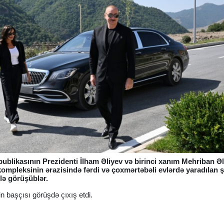
blikasının Prezidenti İlham Əliyev və birinci xanım Mehriban Ə
ompleksinin ərazisində fərdi və çoxmərtəbəli evlərdə yaradılan ş
lə görüşüblər.
in başçısı görüşdə çıxış etdi.