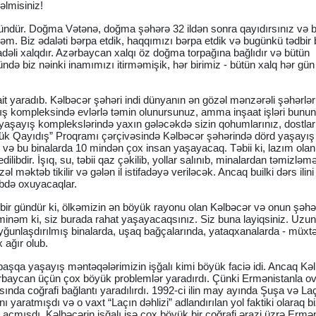
əlmisiniz!
r gündür. Doğma Vətənə, doğma şəhərə 32 ildən sonra qayıdırsınız və 
rəm. Biz ədaləti bərpa etdik, haqqımızı bərpa etdik və bugünkü tədbir 
radəli xalqdır. Azərbaycan xalqı öz doğma torpağına bağlıdır və bütün
ündə biz nəinki inamımızı itirməmişik, hər birimiz - bütün xalq hər gün
it yaradıb. Kəlbəcər şəhəri indi dünyanın ən gözəl mənzərəli şəhərlə
aşayış kompleksində evlərlə təmin olunursunuz, amma inşaat işləri bununl
aşayış komplekslərində yaxın gələcəkdə sizin qohumlarınız, dostları
yük Qayıdış” Proqramı çərçivəsində Kəlbəcər şəhərində dörd yaşayış
r və bu binalarda 10 mindən çox insan yaşayacaq. Təbii ki, lazım olan
edilibdir. İşıq, su, təbii qaz çəkilib, yollar salınıb, minalardan təmizləmə
l məktəb tikilir və gələn il istifadəyə veriləcək. Ancaq builki dərs ilini
əbdə oxuyacaqlar.
bir gündür ki, ölkəmizin ən böyük rayonu olan Kəlbəcər və onun şəhər
minəm ki, siz burada rahat yaşayacaqsınız. Siz buna layiqsiniz. Uzun 
 uyğunlaşdırılmış binalarda, uşaq bağçalarında, yataqxanalarda - müxtəl
 ağır olub.
başqa yaşayış məntəqələrimizin işğalı kimi böyük faciə idi. Ancaq Kə
zərbaycan üçün çox böyük problemlər yaradırdı. Çünki Ermənistanla o
ında coğrafi bağlantı yaradılırdı. 1992-ci ilin may ayında Şuşa və La
nı yaratmışdı və o vaxt “Laçın dəhlizi” adlandırılan yol faktiki olaraq b
l açmışdı. Kəlbəcərin işğalı isə çox böyük bir coğrafi ərazi üzrə Ermə