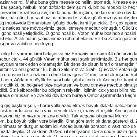
mtiyazlar verirdi. Məhz buna görə məsələ öz həllini tapmırdı. Kiməsə elə 
a barışacaq, halbuki mən dəfələrlə demişdim ki, biz bu məsələ ilə heç
 prezident vəzifəsinə seçiləndə bunu demişdim, ondan sonrakı dövrlə
dim, hər gün, hər saat biz bu müqəddəs Zəfər günümüzü yaxınlaşdırı
lq müstəvidə Ermənistanı işğalçı dövlət kimi ifşa etdik. Bir çox aparıc
rimiz nəticəsində mövqeyimizi qəbul etməyə məcbur olmuşdur. Güclü 
ə gənc nəsil yetişdirdik. O gənc nəsil ki, Vətən müharibəsində sinəsin
 etdi. Allah bütün şəhidlərimizə rəhmət eləsin. Biz bu Zəfərə görə on
əsgər və zabitinə borcluyuq.
alqı bir yumruq kimi birləşdi və biz Ermənistanı cəmi 44 gün ərzind
bur etdik. 44 günlük Vətən müharibəsi şanlı tariximizdir. Biz hər gün 
eydanını tərk edən olmamışdır. Bir dənə də olsun fərari olmamışdır. 
östərir və onu göstərir ki, bütün xalqımız və Silahlı Qüvvələr Vətən u
 ordusunda isə özlərinin dediklərinə görə 12 min fərari olmuşdur. Və
açın, Ağdamın böyük hissəsi hələ işğal altında idi. Ancaq biz kapitu
r etdik ki, bu bölgələri bizə qaytarsın və bunu etməyə məcbur olmuşd
ldi. Siz kəlbəcərlilər bu bölgənin relyefini, iqlimini çox yaxşı bilirsini
ə burada olmuşam və əvvəlki dövrlərdə buraya Ömər aşırımından keç
ıq qış başlamışdır, - hərbi yolla azad etmək böyük itkilərlə nəticələnərd
nistan ordusunu biz o vaxt demək olar ki, məhv etmişdik. Ancaq onla
ə rayonu bizim nəzarətimizdə deyildi. Tək yeganə istiqamət Murov
, biz böyük itkilər verə bilərdik. Ona görə tarix bir daha göstərdi ki, 2
rılması ən düzgün addım idi. Ancaq bununla bərabər, o vaxt hələ də
imizdə deyildi. O vaxtdan 2023-cü il sentyabrın 19-na qədər bizim qa
iyini tam bərpa etmək idi. O tarixi siz yaxşı xatırlayırsınız, həm dır