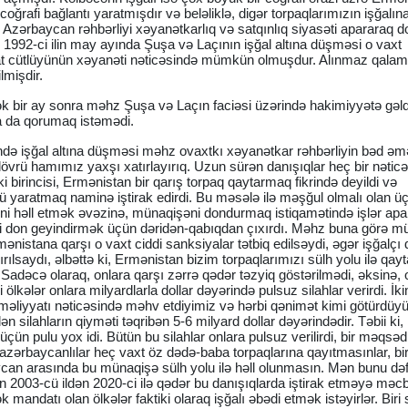
ğrafi bağlantı yaratmışdır və beləliklə, digər torpaqlarımızın işğalına
ı Azərbaycan rəhbərliyi xəyanətkarlıq və satqınlıq siyasəti apararaq
 1992-ci ilin may ayında Şuşa və Laçının işğal altına düşməsi o vaxt
 cütlüyünün xəyanəti nəticəsində mümkün olmuşdur. Alınmaz qala
lmişdir.
ək bir ay sonra məhz Şuşa və Laçın faciəsi üzərində hakimiyyətə gəld
a da qorumaq istəmədi.
ində işğal altına düşməsi məhz ovaxtkı xəyanətkar rəhbərliyin bəd əmə
övrü hamımız yaxşı xatırlayırıq. Uzun sürən danışıqlar heç bir nətic
 birincisi, Ermənistan bir qarış torpaq qaytarmaq fikrində deyildi və
ü yaratmaq naminə iştirak edirdi. Bu məsələ ilə məşğul olmalı olan üç
i həll etmək əvəzinə, münaqişəni dondurmaq istiqamətində işlər apar
uqi don geyindirmək üçün dəridən-qabıqdan çıxırdı. Məhz buna görə m
mənistana qarşı o vaxt ciddi sanksiyalar tətbiq edilsəydi, əgər işğalçı 
rılsaydı, əlbəttə ki, Ermənistan bizim torpaqlarımızı sülh yolu ilə qay
 Sadəcə olaraq, onlara qarşı zərrə qədər təzyiq göstərilmədi, əksinə, 
lkələr onlara milyardlarla dollar dəyərində pulsuz silahlar verirdi. İki
məliyyatı nəticəsində məhv etdiyimiz və hərbi qənimət kimi götürdü
 silahların qiyməti təqribən 5-6 milyard dollar dəyərindədir. Təbii ki,
ün pulu yox idi. Bütün bu silahlar onlara pulsuz verilirdi, bir məqsədl
 azərbaycanlılar heç vaxt öz dədə-baba torpaqlarına qayıtmasınlar, bi
an arasında bu münaqişə sülh yolu ilə həll olunmasın. Mən bunu dəf
 2003-cü ildən 2020-ci ilə qədər bu danışıqlarda iştirak etməyə məcb
andatı olan ölkələr faktiki olaraq işğalı əbədi etmək istəyirlər. Biri s