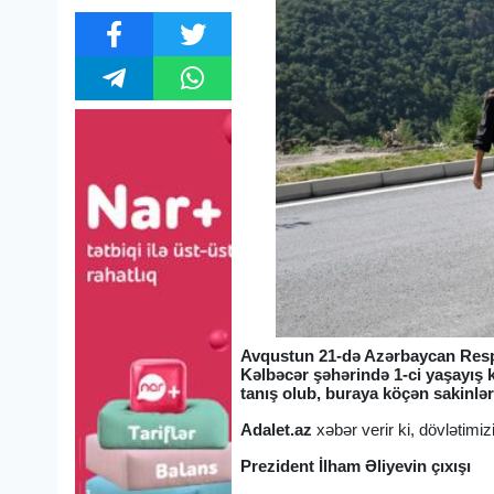
Avqustun 21-də Azərbaycan Respu
Kəlbəcər şəhərində 1-ci yaşayış k
tanış olub, buraya köçən sakinlər
Adalet.az
xəbər verir ki, dövlətimiz
Prezident İlham Əliyevin çıxışı