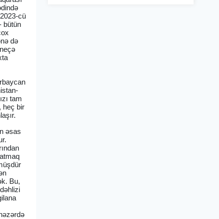
ədində
n 2023-cü
- bütün
çox
ənə də
 neçə
xta
zərbaycan
istan-
ızı tam
, heç bir
aşır.
an əsas
r.
brından
 çatmaq
rmüşdür
dən
ək. Bu,
dəhlizi
gilana
 nəzərdə