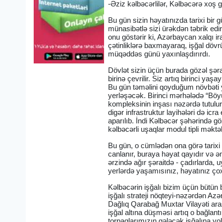
-Əziz kəlbəcərlilər, Kəlbəcərə xoş g
Bu gün sizin həyatınızda tarixi bi
münasibətlə sizi ürəkdən təbrik edi
onu göstərir ki, Azərbaycan xalqı i
çətinliklərə baxmayaraq, işğal dövr
müqəddəs günü yaxınlaşdırırdı.
Dövlət sizin üçün burada gözəl şəra
birinə çevrilir. Siz artıq birinci y
Bu gün təməlini qoyduğum növbəti y
yerləşəcək. Birinci mərhələdə “Bö
kompleksinin inşası nəzərdə tutulu
digər infrastruktur layihələri də icra 
aparılıb. İndi Kəlbəcər şəhərində gözə
kəlbəcərli uşaqlar modul tipli məkt
Bu gün, o cümlədən ona görə tarixi 
canlanır, buraya həyat qayıdır və ə
ərzində ağır şəraitdə - çadırlarda,
yerlərdə yaşamısınız, həyatınız çox
Kəlbəcərin işğalı bizim üçün bütün 
işğalı strateji nöqteyi-nəzərdən A
Dağlıq Qarabağ Muxtar Vilayəti aras
işğal altına düşməsi artıq o bağlantı
torpaqlarımızın gələcək işğalına yo