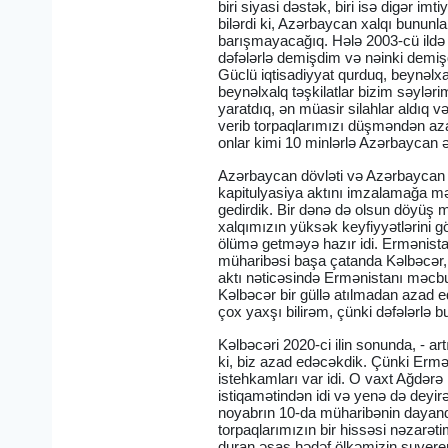
biri siyasi dəstək, biri isə digər i
bilərdi ki, Azərbaycan xalqı bununl
barışmayacağıq. Hələ 2003-cü ildə
dəfələrlə demişdim və nəinki demiş
Güclü iqtisadiyyat qurduq, beynəlxa
beynəlxalq təşkilatlar bizim səylə
yaratdıq, ən müasir silahlar aldıq v
verib torpaqlarımızı düşməndən azad
onlar kimi 10 minlərlə Azərbaycan 
Azərbaycan dövləti və Azərbaycan x
kapitulyasiya aktını imzalamağa məc
gedirdik. Bir dənə də olsun döyüş m
xalqımızın yüksək keyfiyyətlərini g
ölümə getməyə hazır idi. Ermənistan
müharibəsi başa çatanda Kəlbəcər, L
aktı nəticəsində Ermənistanı məcbu
Kəlbəcər bir güllə atılmadan azad edi
çox yaxşı bilirəm, çünki dəfələrl
Kəlbəcəri 2020-ci ilin sonunda, - art
ki, biz azad edəcəkdik. Çünki Ermə
istehkamları var idi. O vaxt Ağdər
istiqamətindən idi və yenə də deyirəm
noyabrın 10-da müharibənin dayandı
torpaqlarımızın bir hissəsi nəzarət
duran əsas hədəf ölkəmizin suverenl