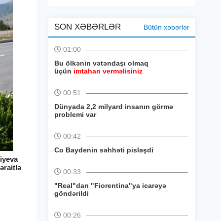
SON XƏBƏRLƏR
Bütün xəbərlər
01:00
Bu ölkənin vətəndaşı olmaq
üçün
imtahan verməlisiniz
00:51
Dünyada 2,2 milyard insanın görmə
problemi var
00:42
Co Baydenin səhhəti pisləşdi
liyeva
əraitlə
00:33
"Real"dan "Fiorentina"ya icarəyə
göndərildi
00:26