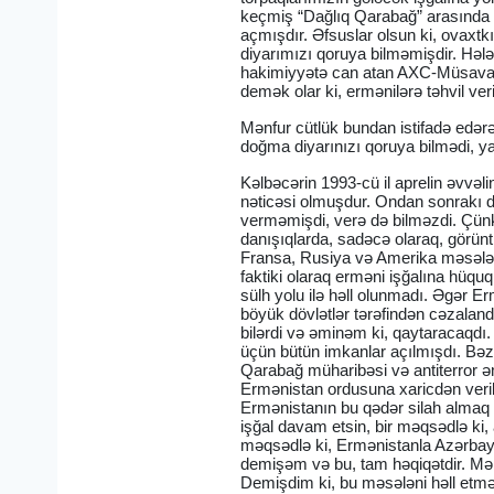
keçmiş “Dağlıq Qarabağ” arasında co
açmışdır. Əfsuslar olsun ki, ovaxtk
diyarımızı qoruya bilməmişdir. Hələ
hakimiyyətə can atan AXC-Müsavat
demək olar ki, ermənilərə təhvil veri
Mənfur cütlük bundan istifadə edər
doğma diyarınızı qoruya bilmədi, y
Kəlbəcərin 1993-cü il aprelin əvvəl
nəticəsi olmuşdur. Ondan sonrakı d
verməmişdi, verə də bilməzdi. Çünki
danışıqlarda, sadəcə olaraq, görünt
Fransa, Rusiya və Amerika məsələn
faktiki olaraq erməni işğalına hüq
sülh yolu ilə həll olunmadı. Əgər Er
böyük dövlətlər tərəfindən cəzalandı
bilərdi və əminəm ki, qaytaracaqdı.
üçün bütün imkanlar açılmışdı. Bəzi ö
Qarabağ müharibəsi və antiterror ə
Ermənistan ordusuna xaricdən verilən
Ermənistanın bu qədər silah almaq üç
işğal davam etsin, bir məqsədlə ki,
məqsədlə ki, Ermənistanla Azərbayc
demişəm və bu, tam həqiqətdir. Mən
Demişdim ki, bu məsələni həll etmək m