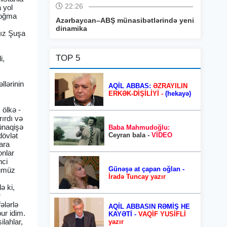
22:26
 yol
 doğma
Azərbaycan–ABŞ münasibətlərində yeni
dinamika
mız Şuşa
TOP 5
i,
llərinin
AQİL ABBAS:
ƏZRAYILIN
ə
ERKƏK-DİŞİLİYİ -
(hekayə)
 ölkə -
ırdı və
ünaqişə
Baba Mahmudoğlu:
Ceyran bala -
VİDEO
dövlət
tara
onlar
nci
Günəşə at çapan oğlan -
yümüz
İradə Tuncay yazır
ə ki,
r
ələrlə
AQİL ABBASIN RƏMİŞ HE
ur idim.
KAYƏTİ -
VAQİF YUSİFLİ
ilahlar,
yazır