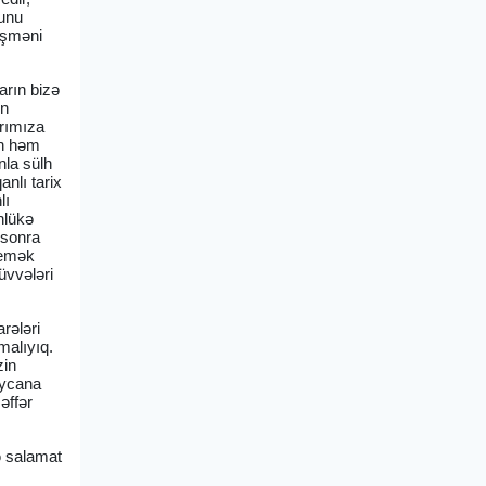
bunu
üşməni
arın bizə
ən
arımıza
ən həm
nla sülh
anlı tarix
lı
hlükə
 sonra
 demək
üvvələri
arələri
malıyıq.
zin
aycana
əffər
ə salamat