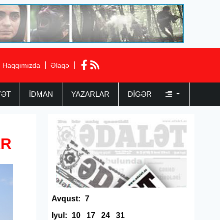
Haqqımızda
Əlaqə
YƏT
İDMAN
YAZARLAR
DIGƏR
AR
Avqust:
7
Iyul:
10
17
24
31