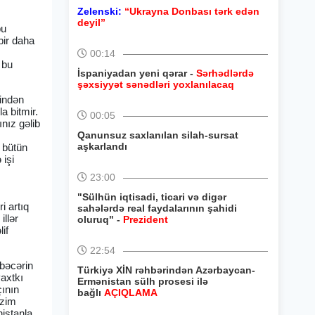
Zelenski:
“Ukrayna Donbası tərk edən
deyil”
bu
bir daha
00:14
 bu
İspaniyadan yeni qərar -
Sərhədlərdə
şəxsiyyət sənədləri yoxlanılacaq
rindən
a bitmir.
00:05
nız gəlib
Qanunsuz saxlanılan silah-sursat
aşkarlandı
 bütün
 işi
23:00
"Sülhün iqtisadi, ticari və digər
i artıq
sahələrdə real faydalarının şahidi
illər
oluruq" -
Prezident
if
22:54
lbəcərin
Türkiyə XİN rəhbərindən Azərbaycan-
vaxtkı
Ermənistan sülh prosesi ilə
çının
bağlı
AÇIQLAMA
izim
nistanla