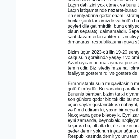
Laçın dəhlizini yox etmək və bun
Laçın istiqamətində nəzarət-buraxı
ilin sentyabrına qədər önəmli strate
bunlar şanlı tariximizdir və bütün bu
şeyləri dilə gətirmirdik, buna ehtiy
olsun separatçı qalmamalıdır. Separ
saat davam edən antiterror əməliyya
dırnaqarası respublikasının guya s
Bizim üçün 2023-cü ilin 19-20 senty
xalqı sülh şəraitində yaşayır və əm
Azərbaycan normallaşması prosesi 
təmin edir. Biz istədiyimizə nail ol
fəaliyyət göstərmirdi və göstərə də
Ermənistanla sülh müqaviləsinin müə
götürülmüşdür. Bu sənədin parafla
Bununla bərabər, bizim tarixi diyarı
son günlərə qədər biz təkidlə bu m
üçün səylər göstərirdik və nəhayət,
və ümid edirəm ki, yaxın bir neçə i
Naxçıvana gedə biləcəyik. Eyni zama
eyni zamanda, beynəlxalq nəqliyyat 
keçir və bu, əlbəttə ki, ölkəmizin ö
qədər dəmir yolunun inşası uğurla d
Respublikasında dəmir yolunu tam m