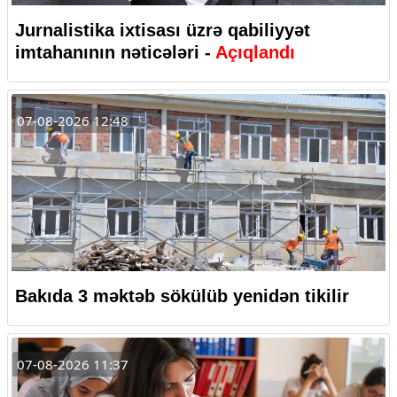
Jurnalistika ixtisası üzrə qabiliyyət
imtahanının nəticələri -
Açıqlandı
07-08-2026 12:48
Bakıda 3 məktəb sökülüb yenidən tikilir
07-08-2026 11:37