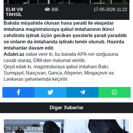
ELM VƏ
306
17-05-2026 11:22
TƏHSİL
Bakıda müşahidə olunan hava şəraiti ilə əlaqədar
imtahana magistraturaya qəbul imtahanının ikinci
cəhdində iştirak üçün gecikən şəxslərlə şərait yaradılıb
və onların da imtahanda iştirakı təmin olunub. Hazırda
imtahanlar davam edir.
Adalet.az
xəbər verir ki, bu barədə APA-nın sorğusuna
cavab olaraq, DİM-dən məlumat verilib.
Qeyd edək ki, magistraturaya qəbul imtahanı Bakı,
Sumqayıt, Naxçıvan, Gəncə, Abşeron, Mingəçevir və
Lənkəran şəhərlərində keçirilir.
Digər Xəbərlər
08-08-2026 11:40