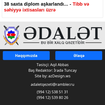
38 saxta diplom aşkarlandı... -
Tibb və
səhiyyə ixtisasları üzrə
Haqqımızda
Əlaqə
Təsisçi: Aqil Abbas
Baş Redaktor: İradə Tuncay
Site by: azDesign.ws
adaletqezeti@rambler.ru
(994 12) 538 51 31
(994 12) 539 80 26