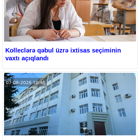
Kolleclərə qəbul üzrə ixtisas seçiminin
vaxtı açıqlandı
07-08-2026 10:46