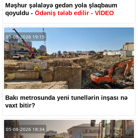
Məşhur şəlaləyə gedən yola şlaqbaum
qoyuldu -
Ödəniş tələb edilir - VİDEO
05-08-2026 19:15
Bakı metrosunda yeni tunellərin inşası nə
vaxt bitir?
05-08-2026 18:34