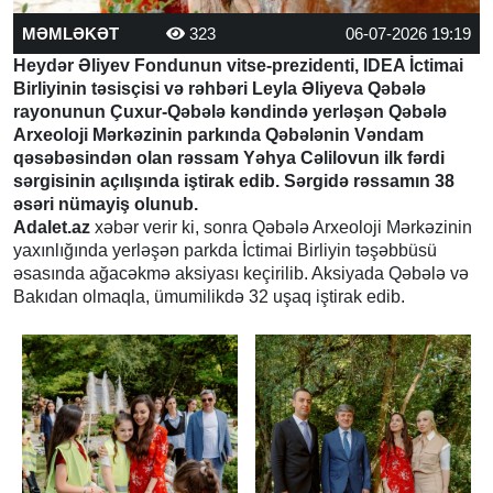
MƏMLƏKƏT
323
06-07-2026 19:19
Heydər Əliyev Fondunun vitse-prezidenti, IDEA İctimai
Birliyinin təsisçisi və rəhbəri Leyla Əliyeva Qəbələ
rayonunun Çuxur-Qəbələ kəndində yerləşən Qəbələ
Arxeoloji Mərkəzinin parkında Qəbələnin Vəndam
qəsəbəsindən olan rəssam Yəhya Cəlilovun ilk fərdi
sərgisinin açılışında iştirak edib. Sərgidə rəssamın 38
əsəri nümayiş olunub.
Adalet.az
xəbər verir ki, sonra Qəbələ Arxeoloji Mərkəzinin
yaxınlığında yerləşən parkda İctimai Birliyin təşəbbüsü
əsasında ağacəkmə aksiyası keçirilib. Aksiyada Qəbələ və
Bakıdan olmaqla, ümumilikdə 32 uşaq iştirak edib.