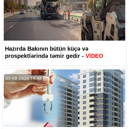
Hazırda Bakının bütün küçə və
prospektlərində təmir gedir -
VİDEO
05-08-2026 14:48