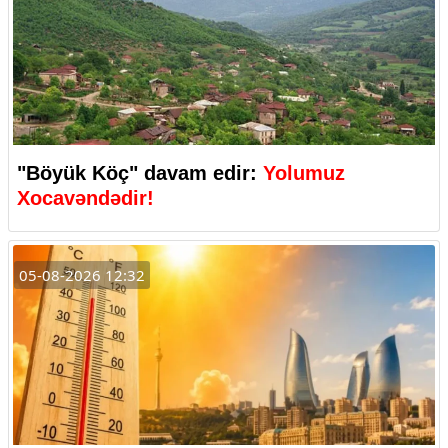
"Böyük Köç" davam edir:
Yolumuz
Xocavəndədir!
05-08-2026 12:32