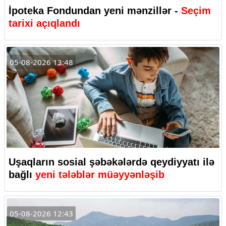
İpoteka Fondundan yeni mənzillər -
Seçim
tarixi açıqlandı
05-08-2026 13:48
Uşaqların sosial şəbəkələrdə qeydiyyatı ilə
bağlı
yeni tələblər müəyyənləşib
05-08-2026 12:43