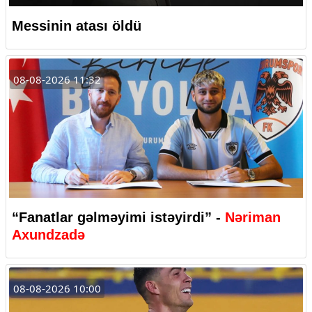
Messinin atası öldü
08-08-2026 11:32
“Fanatlar gəlməyimi istəyirdi” -
Nəriman
Axundzadə
08-08-2026 10:00