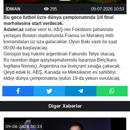
İDMAN
295
09-07-2026 10:53
Bu gecə futbol üzrə dünya çempionatında 1/4 final
mərhələsinə start veriləcək.
Adalet.az
xəbər verir ki, ABŞ-nin Foksboro şəhərində
yerləşən Boston stadionunda Fransa və Mərakeş milli
komandaları üz-üzə gələcəklər. Oyun Bakı vaxtı ilə saat
00:00-da başlayacaq.
Görüşün baş hakimi argentinalı Fakundo Telyo olacaq.
Bu raundun digər qarşılaşmalarında İspaniya Belçikanı,
İngiltərə Norveçi, Argentina isə İsveçrəni sınağa çəkəcək.
Qeyd edək ki, ABŞ, Kanada və Meksikanın ev sahibliyi
etdiyi dünya çempionatına iyulun 19-da yekun vurulacaq.
Digər Xəbərlər
09-08-2026 00:33