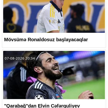
Mövsümə Ronaldosuz başlayacaqlar
07-08-2026 20:34
"Qarabağ"dan Elvin Cəfərquliyev