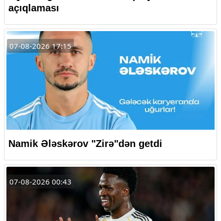
açıqlaması
07-08-2026 17:15
Namik Ələskərov "Zirə"dən getdi
07-08-2026 00:43