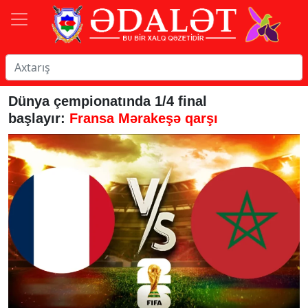
Dünya çempionatında 1/4 final
başlayır:
Fransa Mərakeşə qarşı