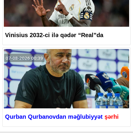
Vinisius 2032-ci ilə qədər “Real”da
07-08-2026 00:39
Qurban Qurbanovdan məğlubiyyət
şərhi