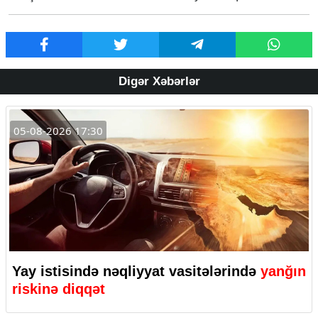
Digər Xəbərlər
05-08-2026 17:30
Yay istisində nəqliyyat vasitələrində
yanğın
riskinə diqqət