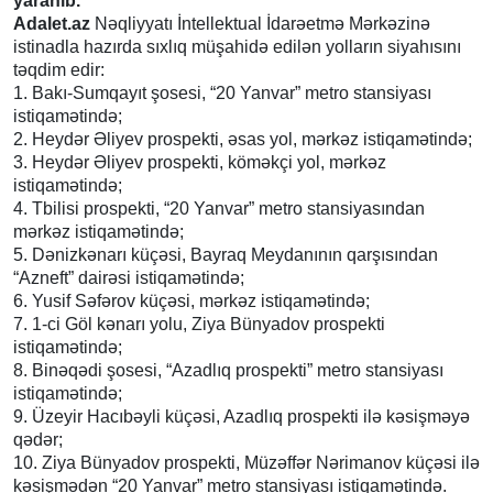
yaranıb.
Adalet.az
Nəqliyyatı İntellektual İdarəetmə Mərkəzinə
istinadla hazırda sıxlıq müşahidə edilən yolların siyahısını
təqdim edir:
1. Bakı-Sumqayıt şosesi, “20 Yanvar” metro stansiyası
istiqamətində;
2. Heydər Əliyev prospekti, əsas yol, mərkəz istiqamətində;
3. Heydər Əliyev prospekti, köməkçi yol, mərkəz
istiqamətində;
4. Tbilisi prospekti, “20 Yanvar” metro stansiyasından
mərkəz istiqamətində;
5. Dənizkənarı küçəsi, Bayraq Meydanının qarşısından
“Azneft” dairəsi istiqamətində;
6. Yusif Səfərov küçəsi, mərkəz istiqamətində;
7. 1-ci Göl kənarı yolu, Ziya Bünyadov prospekti
istiqamətində;
8. Binəqədi şosesi, “Azadlıq prospekti” metro stansiyası
istiqamətində;
9. Üzeyir Hacıbəyli küçəsi, Azadlıq prospekti ilə kəsişməyə
qədər;
10. Ziya Bünyadov prospekti, Müzəffər Nərimanov küçəsi ilə
kəsişmədən “20 Yanvar” metro stansiyası istiqamətində.