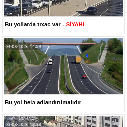
Bu yollarda tıxac var -
SİYAHI
04-08-2026 14:59
Bu yol belə adlandırılmalıdır
03-08-2026 18:38