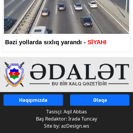
Bəzi yollarda sıxlıq yarandı -
SİYAHI
Haqqımızda
Əlaqə
Təsisçi: Aqil Abbas
Baş Redaktor: İradə Tuncay
Site by: azDesign.ws