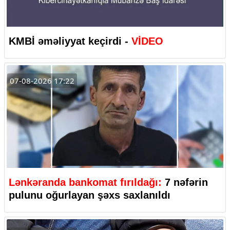
KMBİ əməliyyat keçirdi -
VİDEO
07-08-2026 17:22
Lənkəranda bankomat fırıldağı:
7 nəfərin
pulunu oğurlayan şəxs saxlanıldı