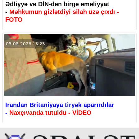
Ədliyyə və DİN-dən birgə əməliyyat
-
Məhkumun gizlətdiyi silah üzə çıxdı -
FOTO
05-08-2026 13:23
İrandan Britaniyaya tiryək aparırdılar
-
Naxçıvanda tutuldu - VİDEO