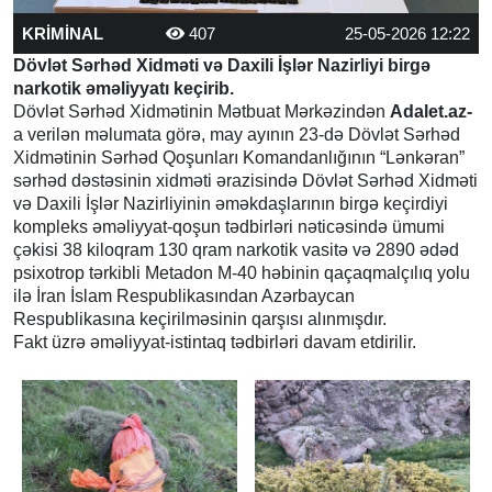
KRİMİNAL
407
25-05-2026 12:22
Dövlət Sərhəd Xidməti və Daxili İşlər Nazirliyi birgə
narkotik əməliyyatı keçirib.
Dövlət Sərhəd Xidmətinin Mətbuat Mərkəzindən
Adalet.az-
a verilən məlumata görə, may ayının 23-də Dövlət Sərhəd
Xidmətinin Sərhəd Qoşunları Komandanlığının “Lənkəran”
sərhəd dəstəsinin xidməti ərazisində Dövlət Sərhəd Xidməti
və Daxili İşlər Nazirliyinin əməkdaşlarının birgə keçirdiyi
kompleks əməliyyat-qoşun tədbirləri nəticəsində ümumi
çəkisi 38 kiloqram 130 qram narkotik vasitə və 2890 ədəd
psixotrop tərkibli Metadon M-40 həbinin qaçaqmalçılıq yolu
ilə İran İslam Respublikasından Azərbaycan
Respublikasına keçirilməsinin qarşısı alınmışdır.
Fakt üzrə əməliyyat-istintaq tədbirləri davam etdirilir.