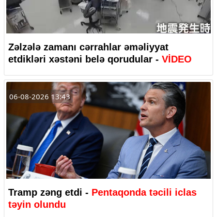
Zəlzələ zamanı cərrahlar əməliyyat
etdikləri xəstəni belə qorudular -
VİDEO
06-08-2026 13:43
Tramp zəng etdi -
Pentaqonda təcili iclas
təyin olundu