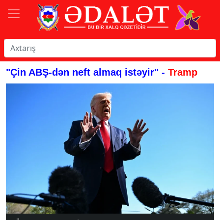
"Çin ABŞ-dən neft almaq istəyir" -
Tramp