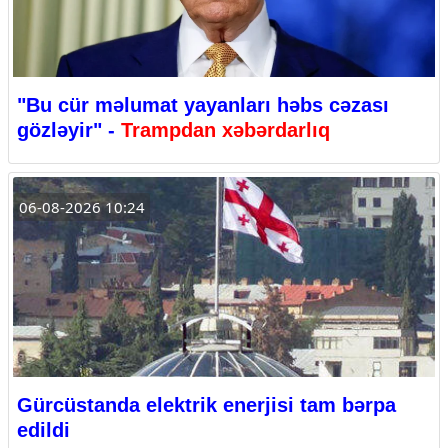
"Bu cür məlumat yayanları həbs cəzası
gözləyir" -
Trampdan xəbərdarlıq
06-08-2026 10:24
Gürcüstanda elektrik enerjisi tam bərpa
edildi