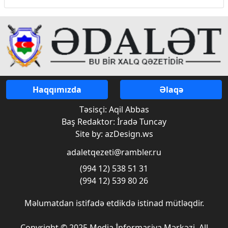
Haqqımızda
Əlaqə
Təsisçi: Aqil Abbas
Baş Redaktor: İradə Tuncay
Site by: azDesign.ws
adaletqezeti@rambler.ru
(994 12) 538 51 31
(994 12) 539 80 26
Məlumatdan istifadə etdikdə istinad mütləqdir.
Copyright © 2025 Media İnformasiya Mərkəzi. All