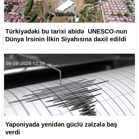
Türkiyədəki bu tarixi abidə UNESCO-nun
Dünya İrsinin İlkin Siyahısına daxil edildi
06-08-2026 12:39
Yaponiyada yenidən güclü zəlzələ baş
verdi