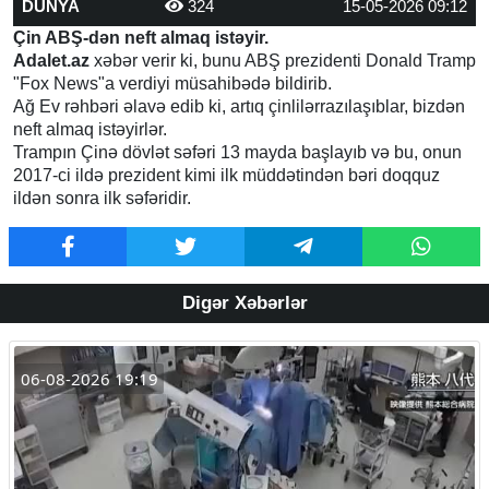
DÜNYA
324
15-05-2026 09:12
Çin ABŞ-dən neft almaq istəyir.
Adalet.az
xəbər verir ki, bunu ABŞ prezidenti Donald Tramp
"Fox News"a verdiyi müsahibədə bildirib.
Ağ Ev rəhbəri əlavə edib ki, artıq çinlilərrazılaşıblar, bizdən
neft almaq istəyirlər.
Trampın Çinə dövlət səfəri 13 mayda başlayıb və bu, onun
2017-ci ildə prezident kimi ilk müddətindən bəri doqquz
ildən sonra ilk səfəridir.
Digər Xəbərlər
06-08-2026 19:19