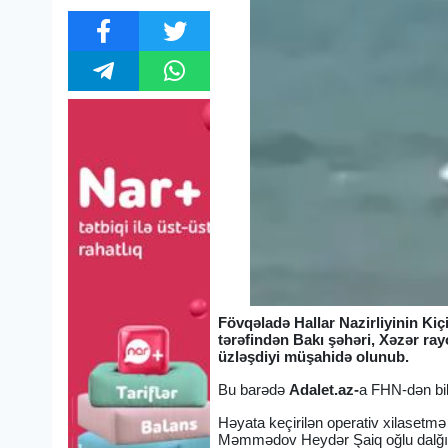
Fövqəladə Hallar Nazirliyinin Ki
tərəfindən Bakı şəhəri, Xəzər r
üzləşdiyi müşahidə olunub.
Bu barədə
Adalet.az-
a FHN-dən bild
Həyata keçirilən operativ xilasetmə
Məmmədov Heydər Şaiq oğlu dalğıc-xi