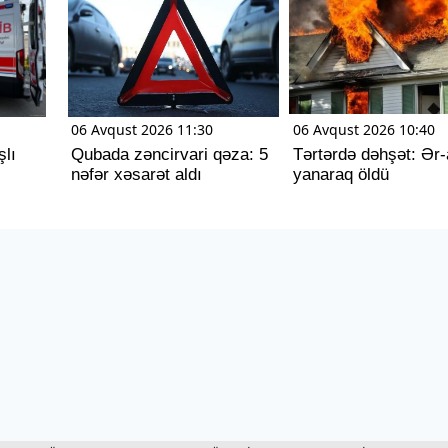
06 Avqust 2026 11:30
06 Avqust 2026 10:40
şlı
Qubada zəncirvari qəza: 5
Tərtərdə dəhşət: Ər
nəfər xəsarət aldı
yanaraq öldü