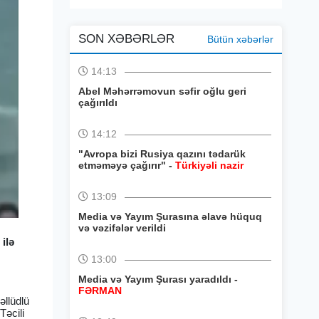
SON XƏBƏRLƏR
Bütün xəbərlər
14:13
Abel Məhərrəmovun səfir oğlu geri
çağırıldı
14:12
"Avropa bizi Rusiya qazını tədarük
etməməyə çağırır" -
Türkiyəli nazir
13:09
Media və Yayım Şurasına əlavə hüquq
və vəzifələr verildi
ilə
13:00
Media və Yayım Şurası yaradıldı -
FƏRMAN
əllüdlü
Təcili