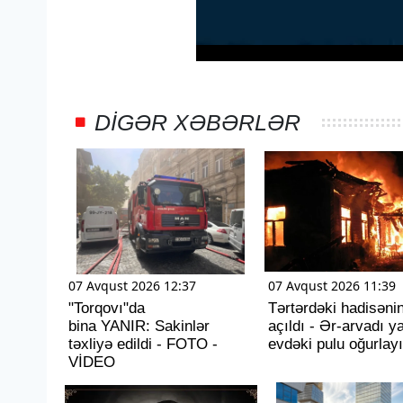
DIGƏR XƏBƏRLƏR
07 Avqust 2026 12:37
07 Avqust 2026 11:39
"Torqovı"da
Tərtərdəki hadisənin 
bina YANIR: Sakinlər
açıldı - Ər-arvadı y
təxliyə edildi - FOTO -
evdəki pulu oğurlay
VİDEO