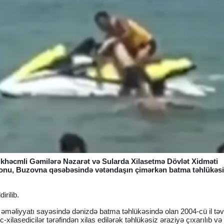
çikhəcmli Gəmilərə Nəzarət və Sularda Xilasetmə Dövlət Xidməti
ayonu, Buzovna qəsəbəsində vətəndaşın çimərkən batma təhlükəsi 
irilib.
 əməliyyatı sayəsində dənizdə batma təhlükəsində olan 2004-cü il təv
lasedicilər tərəfindən xilas edilərək təhlükəsiz əraziyə çıxarılıb və 