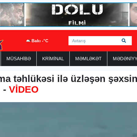
Bakı -°C
MÜSAHİBƏ
KRİMİNAL
MƏMLƏKƏT
MƏDƏNİY
a təhlükəsi ilə üzləşən şəxsi
ı -
VİDEO