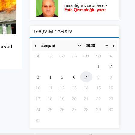
İnsanlığın uca zirvəsi -
Faiq Qismətoğlu yazır
TƏQVİM / ARXİV
-arvad
BE
ÇA
ÇƏ
CA
CÜ
ŞƏ
BZ
1
2
3
4
5
6
7
8
9
10
11
12
13
14
15
16
17
18
19
20
21
22
23
24
25
26
27
28
29
30
31