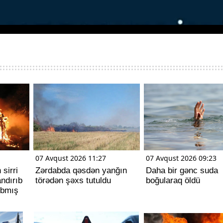
07 Avqust 2026 11:27
07 Avqust 2026 09:23
sirri
Zərdabda qəsdən yanğın
Daha bir gənc suda
andırıb
törədən şəxs tutuldu
boğularaq öldü
ıbmış