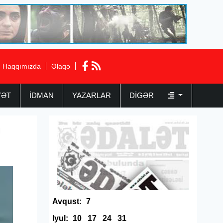
Haqqımızda
Əlaqə
YƏT
İDMAN
YAZARLAR
DIGƏR
n
Avqust:
7
Iyul:
10
17
24
31