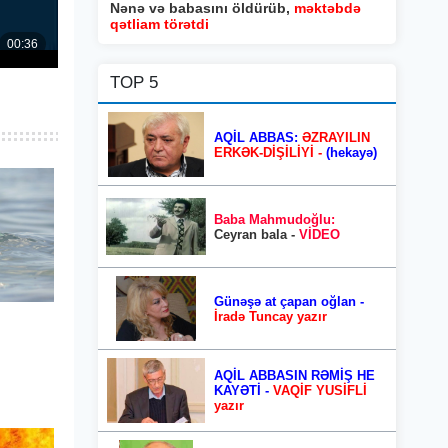
Nənə və babasını öldürüb,
məktəbdə
qətliam törətdi
TOP 5
AQİL ABBAS:
ƏZRAYILIN
ERKƏK-DİŞİLİYİ -
(hekayə)
Baba Mahmudoğlu:
Ceyran bala -
VİDEO
Günəşə at çapan oğlan -
İradə Tuncay yazır
AQİL ABBASIN RƏMİŞ HE
KAYƏTİ -
VAQİF YUSİFLİ
yazır