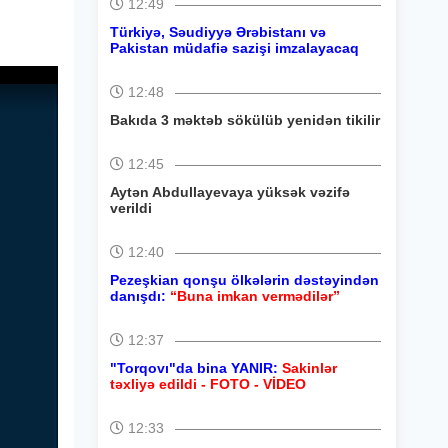
12:49
Türkiyə, Səudiyyə Ərəbistanı və
Pakistan müdafiə sazişi imzalayacaq
12:48
Bakıda 3 məktəb sökülüb yenidən tikilir
12:45
Aytən Abdullayevaya yüksək vəzifə
verildi
12:40
Pezeşkian qonşu ölkələrin dəstəyindən
danışdı:
“Buna imkan vermədilər”
12:37
"Torqovı"da bina YANIR:
Sakinlər
təxliyə edildi - FOTO - VİDEO
12:33