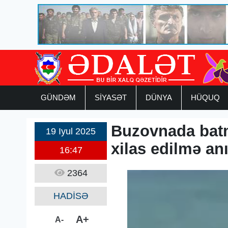
GÜNDƏM
SİYASƏT
DÜNYA
HÜQUQ
Buzovnada batm
19 Iyul 2025
xilas edilmə an
16:47
2364
HADİSƏ
A+
A-