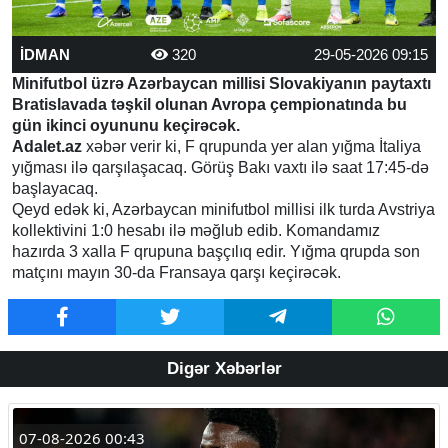
İDMAN
320
29-05-2026 09:15
Minifutbol üzrə Azərbaycan millisi Slovakiyanın paytaxtı
Bratislavada təşkil olunan Avropa çempionatında bu
gün ikinci oyununu keçirəcək.
Adalet.az
xəbər verir ki, F qrupunda yer alan yığma İtaliya
yığması ilə qarşılaşacaq. Görüş Bakı vaxtı ilə saat 17:45-də
başlayacaq.
Qeyd edək ki, Azərbaycan minifutbol millisi ilk turda Avstriya
kollektivini 1:0 hesabı ilə məğlub edib. Komandamız
hazırda 3 xalla F qrupuna başçılıq edir. Yığma qrupda son
matçını mayın 30-da Fransaya qarşı keçirəcək.
Digər Xəbərlər
07-08-2026 00:43