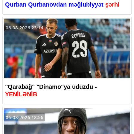
Qurban Qurbanovdan məğlubiyyət
şərhi
06-08-2026 23:14
"Qarabağ" "Dinamo"ya uduzdu -
YENİLƏNİB
06-08-2026 18:56