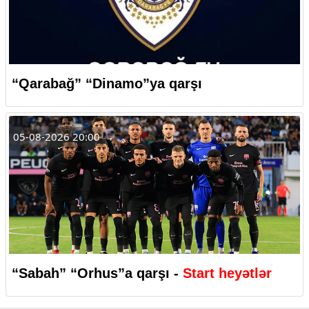
“Qarabağ” “Dinamo”ya qarşı
05-08-2026 20:00
“Sabah” “Orhus”a qarşı -
Start heyətlər