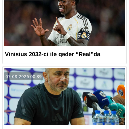
Vinisius 2032-ci ilə qədər “Real”da
07-08-2026 00:39