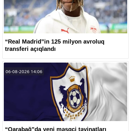
“Real Madrid”in 125 milyon avroluq
transferi açıqlandı
06-08-2026 14:06
“Qarabağ”da yeni məşqçi təyinatları